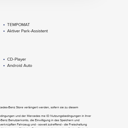
TEMPOMAT
Aktiver Park-Assistent
CD-Player
Android Auto
Wärmedämmend dunkel getöntes Glas
ercedes-Benz Store verlängert werden, sofern sie zu diesem
Media-Display
bedingungen und der Mercedes me ID Nutzungsbedingungen in ihrer
Benz Benutzerkonto, die Einwilligung in das Speichern und
Multifunktionslenkrad
verknüpften Fahrzeug und - soweit zutreffend - die Freischaltung