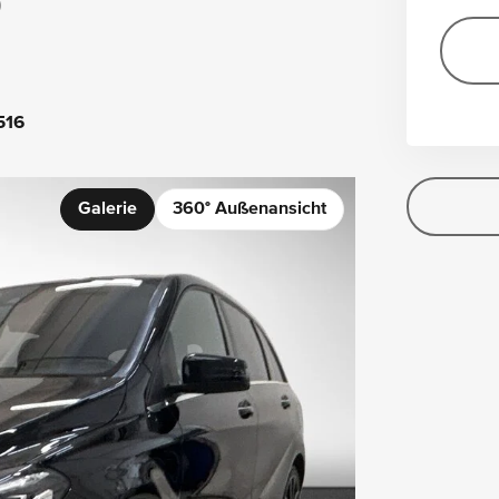
0
516
Galerie
360° Außenansicht