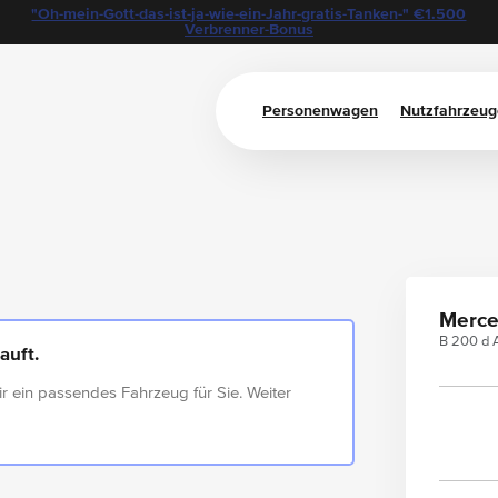
"Oh-mein-Gott-das-ist-ja-wie-ein-Jahr-gratis-Tanken-" €1.500
Verbrenner-Bonus
Personenwagen
Nutzfahrzeug
Merce
B 200 d A
auft.
ir ein passendes Fahrzeug für Sie. Weiter