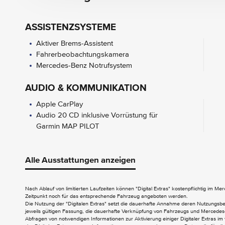
ASSISTENZSYSTEME
Aktiver Brems-Assistent
Fahrerbeobachtungskamera
Mercedes-Benz Notrufsystem
AUDIO & KOMMUNIKATION
Apple CarPlay
Audio 20 CD inklusive Vorrüstung für
Garmin MAP PILOT
EXTERIEUR
Alle Ausstattungen anzeigen
Aussenspiegel elektrisch anklappbar
INTERIEUR
Nach Ablauf von limitierten Laufzeiten können "Digital Extras" kostenpflichtig im M
Zeitpunkt noch für das entsprechende Fahrzeug angeboten werden.
Ablagebox unter Beifahrersitz
Die Nutzung der "Digitalen Extras" setzt die dauerhafte Annahme deren Nutzungs
jeweils gültigen Fassung, die dauerhafte Verknüpfung von Fahrzeugs und Mercedes-
Ablagebox unter Fahrersitz
Abfragen von notwendigen Informationen zur Aktivierung einiger Digitaler Extras im 