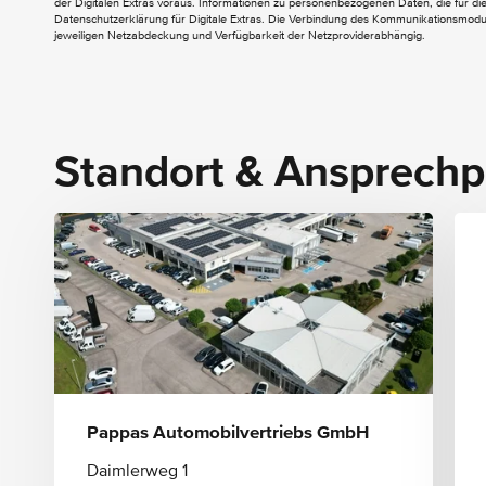
Gepäcknetz an Fahrer- und Beifahrerlehne
der Digitalen Extras voraus. Informationen zu personenbezogenen Daten, die für die 
Datenschutzerklärung für Digitale Extras. Die Verbindung des Kommunikationsmoduls
Innenhimmel Stoff schwarz
jeweiligen Netzabdeckung und Verfügbarkeit der Netzproviderabhängig.
Klimatisierungsautomatik THERMOTRONIC
Kneebag
Laderaumabdeckung (Rollo)
Lenkradschaltpaddles
Standort & Ansprechp
Pappas Automobilvertriebs GmbH
Daimlerweg 1