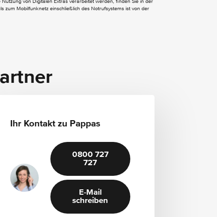
Multifunktionslenkrad in Leder
Nutzung von Digitalen Extras verarbeitet werden, finden Sie in der
 zum Mobilfunknetz einschließlich des Notrufsystems ist von der
Sonnenblende mit beleuchtetem Make-up-
Spiegel
Windowbags
Sitzheizung für Fahrer und Beifahrer
Zierelemente Holz Esche schwarz glänzend
artner
Ihr Kontakt zu Pappas
0800 727
727
E-Mail
schreiben