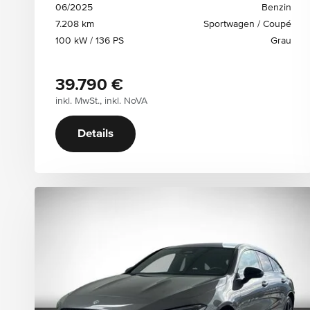
06/2025
Benzin
Sonstiges
7.208 km
Sportwagen / Coupé
Leasingfähig
MwSt. ausweisbar
100 kW / 136 PS
Grau
Junge Sterne Garantie
39.790 €
inkl. MwSt., inkl. NoVA
Energieverbrauch elektr.
Energieverbrauch elektr. von
Energieverbrauch elektr. bis
Details
Anzahl Türen
Türen von
Türen bis
Zulässiges Gesamtgewicht