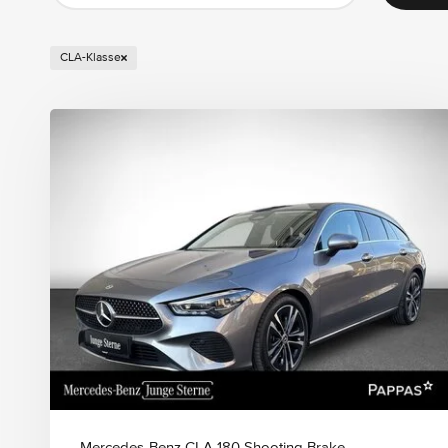
CLA-Klasse
Aktionen
Pappas Tank-Aktion
Angebot der Woche
Zustand
Gebrauchte
Austattungen
Mercedes-Benz CLA 180 Shooting Brake