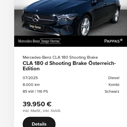
Erstzulassung
EZL von
EZL bis
Motorleistung
Motorleistung von
Motorleistung bis
Mercedes-Benz CLA 180 Shooting Brake
CLA 180 d Shooting Brake Österreich-
Edition
07/2025
Diesel
8.000 km
Kombi
Motorart
85 kW / 116 PS
Schwarz
Diesel
Benzin
Elektro
39.950 €
Benzin-Hybrid
inkl. MwSt., inkl. NoVA
Details
Farbe Lack