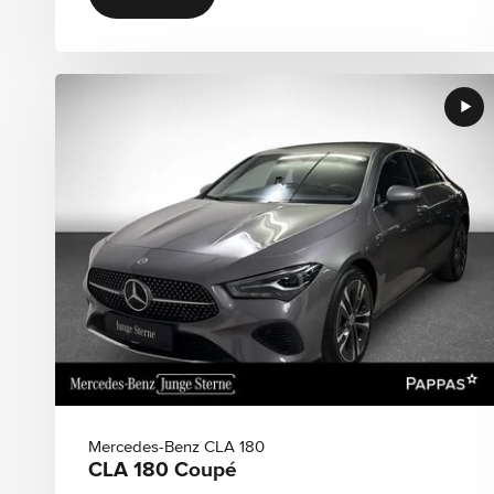
Schwarz
Blau
gold
Grau
Silber
Weiß
Sitzplätze
Sitzplätze von
Sitzplätze bis
Standort
Region
Mercedes-Benz CLA 180
CLA 180 Coupé