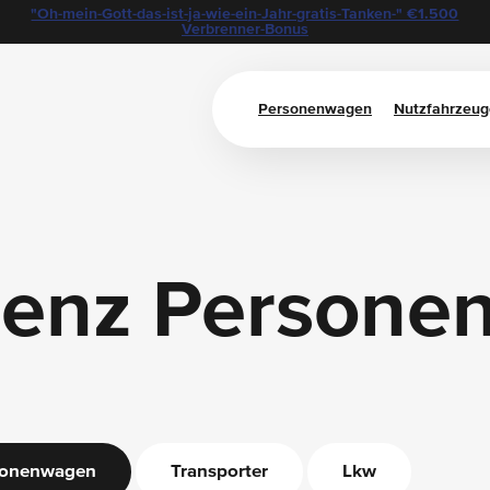
"Oh-mein-Gott-das-ist-ja-wie-ein-Jahr-gratis-Tanken-" €1.500
Verbrenner-Bonus
Personenwagen
Nutzfahrzeug
Benz Persone
sonenwagen
Transporter
Lkw