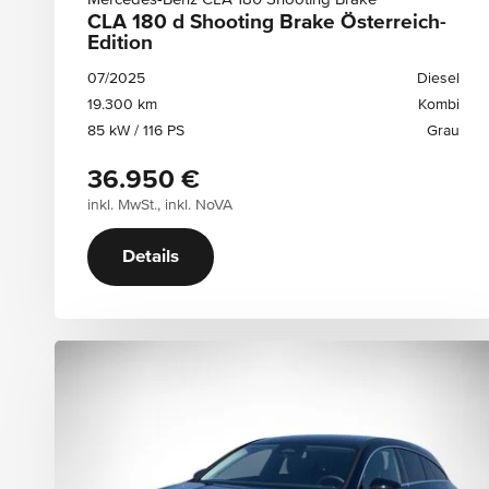
CLA 180 d Shooting Brake Österreich-
Modell (1)
Edition
07/2025
Diesel
Bauart
19.300 km
Kombi
85 kW / 116 PS
Grau
36.950 €
Preis
inkl. MwSt., inkl. NoVA
Preis ab
Preis bis
Details
Kilometerstand
Kilometerstand ab
Kilometerstand bis