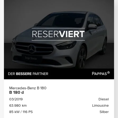
Mercedes-Benz B 180
B 180 d
03/2019
Diesel
63.980 km
Limousine
85 kW / 116 PS
Silber