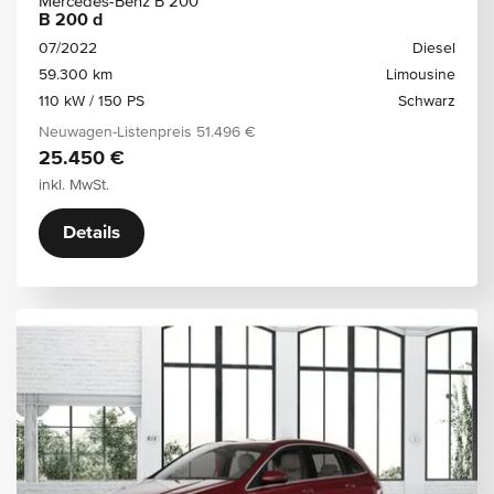
Mercedes-Benz B 200
B 200 d
07/2022
Diesel
59.300 km
Limousine
110 kW / 150 PS
Schwarz
Neuwagen-Listenpreis
51.496 €
25.450 €
inkl. MwSt.
Details