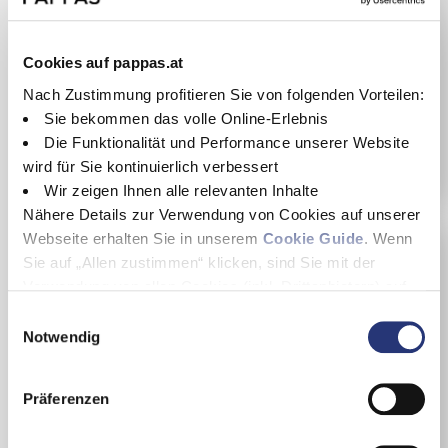
85 kW / 116 PS
Weiß
Neuwagen-Listenpreis
44.794 €
Cookies auf pappas.at
33.850 €
Nach Zustimmung profitieren Sie von folgenden Vorteilen:
inkl. MwSt.
Sie bekommen das volle Online-Erlebnis
Details
Die Funktionalität und Performance unserer Website
wird für Sie kontinuierlich verbessert
Wir zeigen Ihnen alle relevanten Inhalte
Nähere Details zur Verwendung von Cookies auf unserer
Webseite erhalten Sie in unserem
Cookie Guide
. Wenn
Sie auf „Allen zustimmen“ klicken, sind Sie mit der
Verwendung von allen Cookies (inkl. Drittanbietern) auf
dieser Webseite einverstanden und helfen uns dabei
E
diese Webseite auch in Zukunft zu verbessern und
Notwendig
i
nutzerfreundlich zu gestalten.
n
Wenn Sie nur einzelne Cookies erlauben wollen, können
w
Präferenzen
Sie diese unter "Auswahl erlauben" wählen. Mit Klicken
i
auf „Alle ablehnen“, werden von uns nur essentielle
l