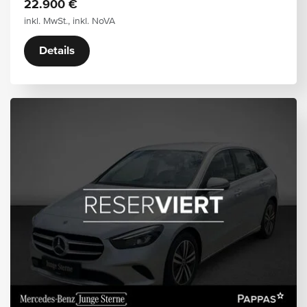
22.900 €
inkl. MwSt., inkl. NoVA
Details