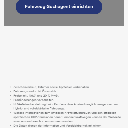
Fahrzeug-Suchagent einrichten
Zwischenverkauf, Irrtümer sowie Tippfehler vorbehalten
Fahrzeugstandort ist Österreich
Preise inkl. NoVA und 20 % MwSt.
Preisänderungen vorbehalten
NoVA-Teilrückerstattung beim Kauf aus dem Ausland möglich, ausgenommen
Hybrid- und vollelektrische Fahrzeuge.
Weitere Informationen zum offiziellen Kraftstoffverbrauch und den offiziellen
spezifischen CO2-Emissionen neuer Personenkraftwagen können der Webseite
www.autoverbrauch.at entnommen werden.
Die Daten dienen der Information und Vergleichbarkeit mit einem