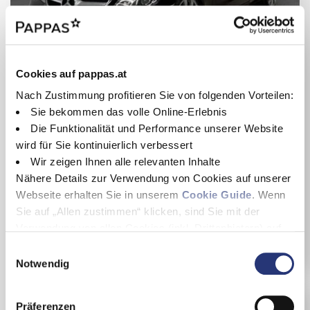
Cookies auf pappas.at
Nach Zustimmung profitieren Sie von folgenden Vorteilen:
Mercedes-Benz E 200
Sie bekommen das volle Online-Erlebnis
09/2013
Benzin
Die Funktionalität und Performance unserer Website
79.500 km
Cabrio
wird für Sie kontinuierlich verbessert
135 kW / 184 PS
Schwarz
Wir zeigen Ihnen alle relevanten Inhalte
Nähere Details zur Verwendung von Cookies auf unserer
24.990 €
Webseite erhalten Sie in unserem
Cookie Guide
. Wenn
inkl. MwSt., inkl. NoVA
Sie auf „Allen zustimmen“ klicken, sind Sie mit der
Details
Verwendung von allen Cookies (inkl. Drittanbietern) auf
dieser Webseite einverstanden und helfen uns dabei
E
diese Webseite auch in Zukunft zu verbessern und
Notwendig
i
nutzerfreundlich zu gestalten.
n
Wenn Sie nur einzelne Cookies erlauben wollen, können
w
Präferenzen