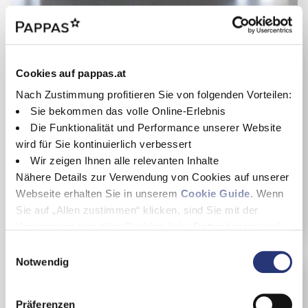
Mercedes-Benz GLA 200
Cookies auf pappas.at
GLA 200 d 4MATIC
Nach Zustimmung profitieren Sie von folgenden Vorteilen:
08/2022
Diesel
Sie bekommen das volle Online-Erlebnis
73.129 km
SUV
Die Funktionalität und Performance unserer Website
110 kW / 150 PS
Weiß
wird für Sie kontinuierlich verbessert
34.900 €
Wir zeigen Ihnen alle relevanten Inhalte
inkl. MwSt.
Nähere Details zur Verwendung von Cookies auf unserer
Webseite erhalten Sie in unserem
Cookie Guide
. Wenn
Details
Sie auf „Allen zustimmen“ klicken, sind Sie mit der
Verwendung von allen Cookies (inkl. Drittanbietern) auf
dieser Webseite einverstanden und helfen uns dabei
E
diese Webseite auch in Zukunft zu verbessern und
Notwendig
i
nutzerfreundlich zu gestalten.
n
Wenn Sie nur einzelne Cookies erlauben wollen, können
w
Präferenzen