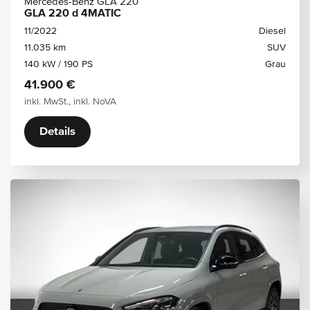
Mercedes-Benz GLA 220
GLA 220 d 4MATIC
11/2022
Diesel
11.035 km
SUV
140 kW / 190 PS
Grau
41.900 €
inkl. MwSt., inkl. NoVA
Details