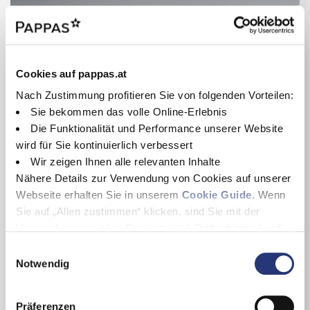
Cookies auf pappas.at
Nach Zustimmung profitieren Sie von folgenden Vorteilen:
Sie bekommen das volle Online-Erlebnis
Die Funktionalität und Performance unserer Website
wird für Sie kontinuierlich verbessert
Wir zeigen Ihnen alle relevanten Inhalte
Nähere Details zur Verwendung von Cookies auf unserer
Webseite erhalten Sie in unserem
Cookie Guide
. Wenn
Mercedes-Benz Vito
Sie auf „Allen zustimmen“ klicken, sind Sie mit der
Vito 116 CDI Kombi 4x4 PRO Extralang
Verwendung von allen Cookies (inkl. Drittanbietern) auf
04/2025
Diesel
dieser Webseite einverstanden und helfen uns dabei
E
27.483 km
Van
diese Webseite auch in Zukunft zu verbessern und
Notwendig
i
120 kW / 163 PS
Grau
nutzerfreundlich zu gestalten.
n
75.588 €
Wenn Sie nur einzelne Cookies erlauben wollen, können
w
Präferenzen
inkl. MwSt.