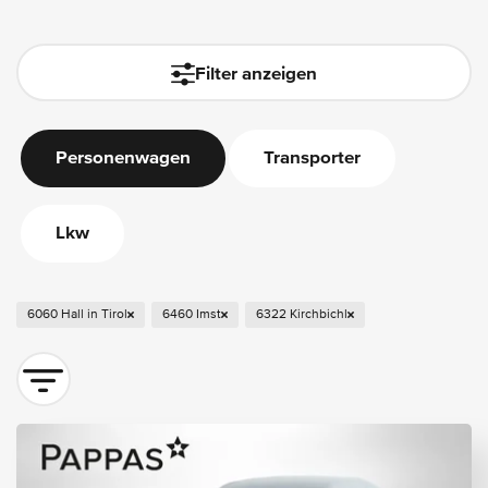
filter.auto-submit-text
Filter anzeigen
Personenwagen
Transporter
Lkw
6060 Hall in Tirol
6460 Imst
6322 Kirchbichl
Sortieren nach