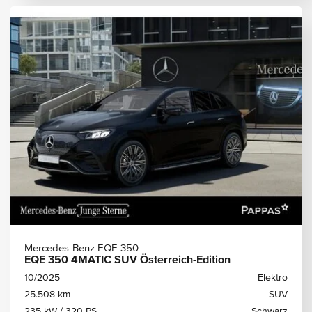
Mercedes-Benz EQE 350
EQE 350 4MATIC SUV Österreich-Edition
10/2025
Elektro
25.508 km
SUV
235 kW / 320 PS
Schwarz