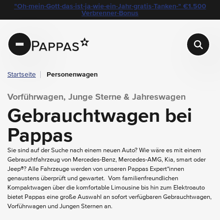
layout.table-of-content
Gebrauchtwagen bei Pappas
"Oh-mein-Gott-das-ist-ja-wie-ein-Jahr-gratis-Tanken-" €1.500
Navigation überspringen
Zum Hauptcontent
Zur Hauptnavigation springen
Verbrenner-Bonus
Pappas
Startseite
Personenwagen
Vorführwagen, Junge Sterne & Jahreswagen
Gebrauchtwagen bei
Pappas
Sie sind auf der Suche nach einem neuen Auto? Wie wäre es mit einem
Gebrauchtfahrzeug von Mercedes-Benz, Mercedes-AMG, Kia, smart oder
Jeep®? Alle Fahrzeuge werden von unseren Pappas Expert*innen
genaustens überprüft und gewartet. Vom familienfreundlichen
Kompaktwagen über die komfortable Limousine bis hin zum Elektroauto
bietet Pappas eine große Auswahl an sofort verfügbaren Gebrauchtwagen,
Vorführwagen und Jungen Sternen an.