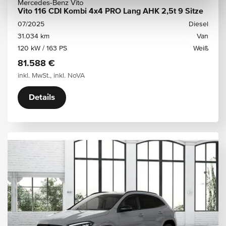
Mercedes-Benz Vito
Vito 116 CDI Kombi 4x4 PRO Lang AHK 2,5t 9 Sitze
07/2025
Diesel
31.034 km
Van
120 kW / 163 PS
Weiß
81.588 €
inkl. MwSt., inkl. NoVA
Details