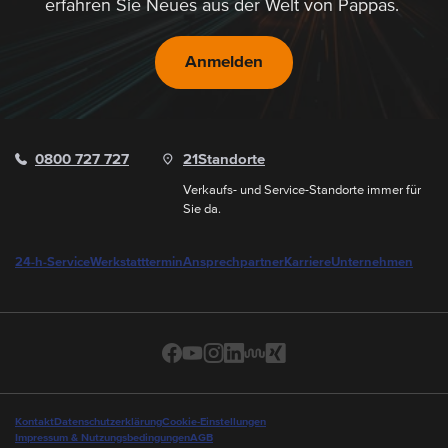
erfahren Sie Neues aus der Welt von Pappas.
Anmelden
0800 727 727
21
Standorte
Verkaufs- und Service-Standorte immer für
Sie da.
24-h-Service
Werkstatttermin
Ansprechpartner
Karriere
Unternehmen
Kontakt
Datenschutzerklärung
Cookie-Einstellungen
Impressum & Nutzungsbedingungen
AGB