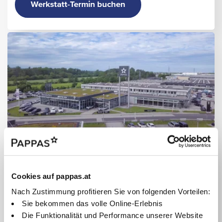
Werkstatt-Termin buchen
Pappas Classic Gold
Pappas Automobilvertriebs GmbH
Cookies auf pappas.at
Mayrhoferstraße 36
Nach Zustimmung profitieren Sie von folgenden Vorteilen:
4030 Linz
Sie bekommen das volle Online-Erlebnis
+43/732/38490
Die Funktionalität und Performance unserer Website