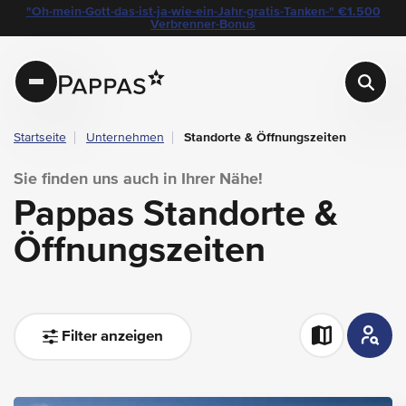
layout.table-of-content
Pappas Standorte & Öffnungszeiten
"Oh-mein-Gott-das-ist-ja-wie-ein-Jahr-gratis-Tanken-" €1.500
Navigation überspringen
Zum Hauptcontent
Zur Hauptnavigation springen
Verbrenner-Bonus
Pappas
Startseite
Unternehmen
Standorte & Öffnungszeiten
Sie finden uns auch in Ihrer Nähe!
Pappas Standorte &
Öffnungszeiten
Filter anzeigen