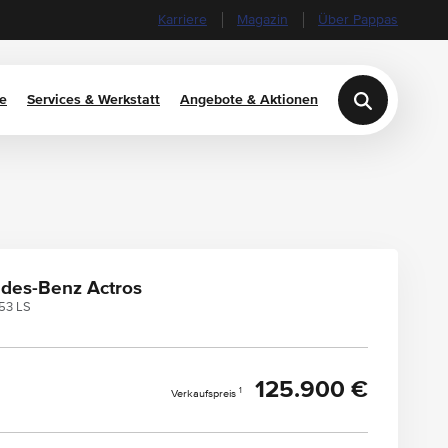
Karriere
Magazin
Über Pappas
e
Services & Werkstatt
Angebote & Aktionen
des-Benz Actros
853 LS
125.900 €
1
Verkaufspreis