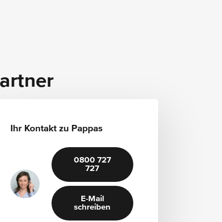
Integralheck
Radmutternabdeckung
Stossstange - Ecken aus Kunststoff
Stossstange - Mittelteil mit Abschleppösen
artner
Matratzentopper für Komfortbett unten
Rasierspiegel
Ihr Kontakt zu Pappas
Sitzbezug - Premium-Flachgewebe -
Fahrersitz
Staukasten - links unter Fahrerhaus
0800 727
Fahrerhausrückwand - ohne Fenster
727
Sitzlehne - Entriegelung - Fahrersitz
Warmwasser-Zusatzheizung - Fahrerhaus
E-Mail
schreiben