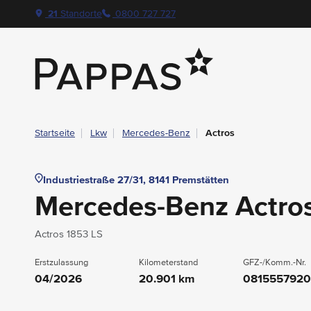
layout.table-of-content
Technische Daten
Fahrzeugausstattung
Standort & Ansprechpartner
Navigation überspringen
Zum Hauptcontent
Zur Hauptnavigation springen
21
Standorte
0800 727 727
Pappas
Startseite
Lkw
Mercedes-Benz
Actros
Industriestraße 27/31, 8141 Premstätten
Mercedes-Benz Actro
Actros 1853 LS
Erstzulassung
Kilometerstand
GFZ-/Komm.-Nr.
04/2026
20.901 km
081555792