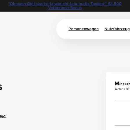
"Oh-mein-Gott-das-ist-ja-wie-ein-Jahr-gratis-Tanken-" €1.500
Verbrenner-Bonus
Personenwagen
Nutzfahrzeug
s
Merce
Actros 1
054