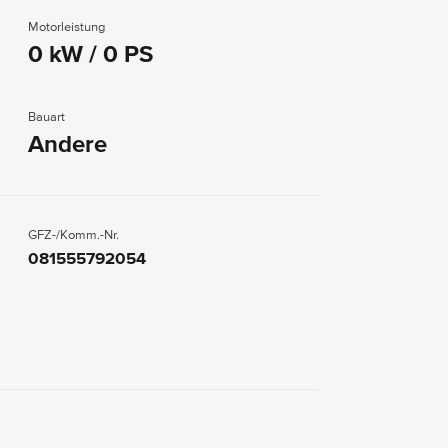
Motorleistung
0 kW / 0 PS
Bauart
Andere
GFZ-/Komm.-Nr.
081555792054