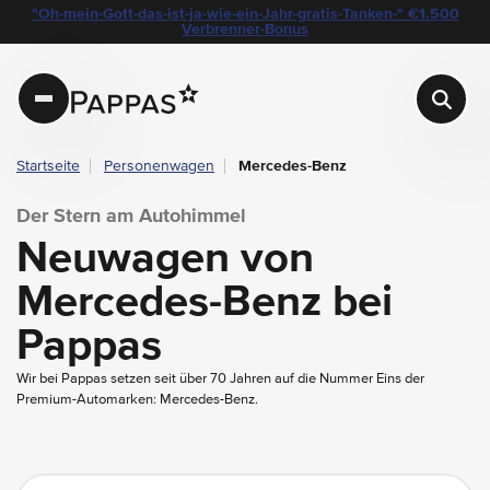
layout.table-of-content
Neuwagen von Mercedes-Benz bei Pappas
Warum Mercedes-Benz?
Welches Fahrzeugmodell von Mercedes-Benz passt zu mir?
Mercedes-Benz Lines und Ausstattungspakete
Mercedes-Benz Fahrassistenzsysteme & Antrieb
Der Service von Pappas für Ihren Mercedes-Benz
"Oh-mein-Gott-das-ist-ja-wie-ein-Jahr-gratis-Tanken-" €1.500
Navigation überspringen
Zum Hauptcontent
Zur Hauptnavigation springen
Verbrenner-Bonus
Pappas
Startseite
Personenwagen
Mercedes-Benz
Der Stern am Autohimmel
Neuwagen von
Mercedes-Benz bei
Pappas
Wir bei Pappas setzen seit über 70 Jahren auf die Nummer Eins der
Premium-Automarken: Mercedes-Benz.
filter.auto-submit-text