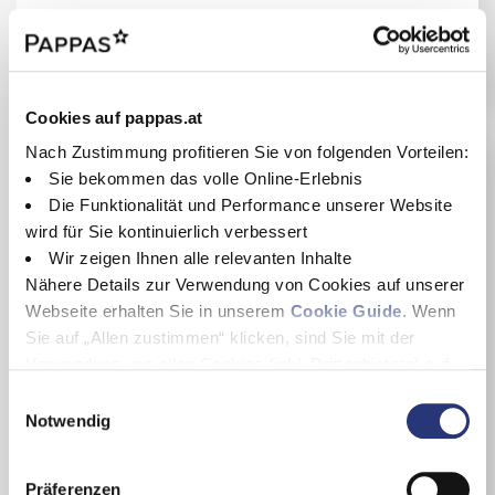
Details
Cookies auf pappas.at
Nach Zustimmung profitieren Sie von folgenden Vorteilen:
Sie bekommen das volle Online-Erlebnis
Die Funktionalität und Performance unserer Website
wird für Sie kontinuierlich verbessert
Wir zeigen Ihnen alle relevanten Inhalte
Nähere Details zur Verwendung von Cookies auf unserer
Webseite erhalten Sie in unserem
Cookie Guide
. Wenn
Sie auf „Allen zustimmen“ klicken, sind Sie mit der
Verwendung von allen Cookies (inkl. Drittanbietern) auf
dieser Webseite einverstanden und helfen uns dabei
E
diese Webseite auch in Zukunft zu verbessern und
Notwendig
i
nutzerfreundlich zu gestalten.
n
Wenn Sie nur einzelne Cookies erlauben wollen, können
w
Präferenzen