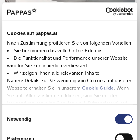
Cookies auf pappas.at
Nach Zustimmung profitieren Sie von folgenden Vorteilen:
Sie bekommen das volle Online-Erlebnis
Die Funktionalität und Performance unserer Website
wird für Sie kontinuierlich verbessert
Wir zeigen Ihnen alle relevanten Inhalte
Nähere Details zur Verwendung von Cookies auf unserer
Mercedes-Benz Vito
Webseite erhalten Sie in unserem
Cookie Guide
. Wenn
Vito 114 CDI Kasten Lang
Sie auf „Allen zustimmen“ klicken, sind Sie mit der
06/2026
Diesel
Verwendung von allen Cookies (inkl. Drittanbietern) auf
30.000 km
Kastenwagen
dieser Webseite einverstanden und helfen uns dabei
E
100 kW / 136 PS
Weiß
diese Webseite auch in Zukunft zu verbessern und
Notwendig
i
41.988 €
nutzerfreundlich zu gestalten.
n
inkl. MwSt., inkl. NoVA
Wenn Sie nur einzelne Cookies erlauben wollen, können
w
Präferenzen