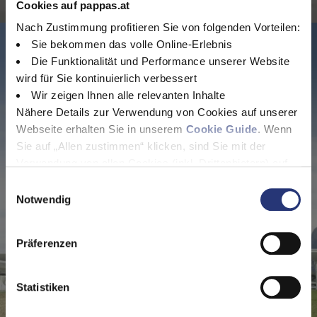
Cookies auf pappas.at
Nach Zustimmung profitieren Sie von folgenden Vorteilen:
Sie bekommen das volle Online-Erlebnis
Die Funktionalität und Performance unserer Website
wird für Sie kontinuierlich verbessert
Wir zeigen Ihnen alle relevanten Inhalte
Nähere Details zur Verwendung von Cookies auf unserer
Webseite erhalten Sie in unserem
Cookie Guide
. Wenn
Sie auf „Allen zustimmen“ klicken, sind Sie mit der
Verwendung von allen Cookies (inkl. Drittanbietern) auf
dieser Webseite einverstanden und helfen uns dabei
E
diese Webseite auch in Zukunft zu verbessern und
Notwendig
i
nutzerfreundlich zu gestalten.
n
Standorte
Wenn Sie nur einzelne Cookies erlauben wollen, können
w
Präferenzen
Sie diese unter "Auswahl erlauben" wählen. Mit Klicken
i
Informieren Sie sich jetzt über die Pappas Standorte in
auf „Alle ablehnen“, werden von uns nur essentielle
l
Österreich und buchen Sie sich einen Werkstatttermin oder
Cookies gespeichert. Ihre Einwilligung können Sie
l
Statistiken
kontaktieren Sie uns!
jederzeit mit Wirkung für die Zukunft unter
Cookie Guide
i
Standort finden
widerrufen.