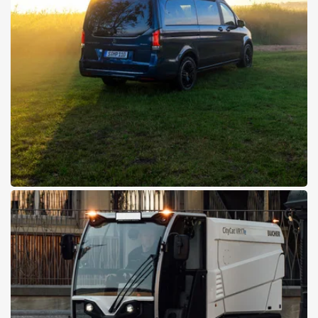
06.08.2026
Der neue Marco Polo:
Glamping-Komfort trifft
Funktionalität
Ein Reisemobil für den Alltag und das Abenteuer
Neuen Marco Polo kennenlernen