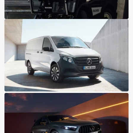
04.08.2026
Die neue CityCat VR17e:
Klassenbeste beim
Wendekreis
Unübertroffene Wendigkeit für den urbanen Einsatz
Jetzt die CityCat VR17e entdecken
31.07.2026
30 Jahre Mercedes-Benz Vito
30 Jahre im Einsatz, 30 Jahre Verkauf und Service bei Pappas
Alles zum Vito