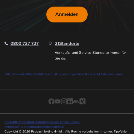
Anmelden
0800 727 727
21
Standorte
Verkaufs- und Service-Standorte immer für
Sie da.
24-h-Service
Werkstatttermin
Ansprechpartner
Karriere
Unternehmen
Kontakt
Datenschutzerklärung
Cookie-Einstellungen
Impressum & Nutzungsbedingungen
AGB
Copyright © 2026 Pappas Holding GmbH. Alle Rechte vorbehalten. Irrtümer, Tippfehler