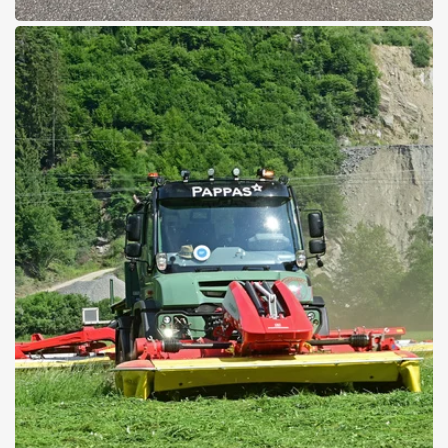
23.07.2026
Radio-Medical
Transportgesellschaft
erweitert ihre Flotte
Pappas Eugendorf übergibt sechs neue Mercedes-Benz Sprinter
Details zum Fuhrpark