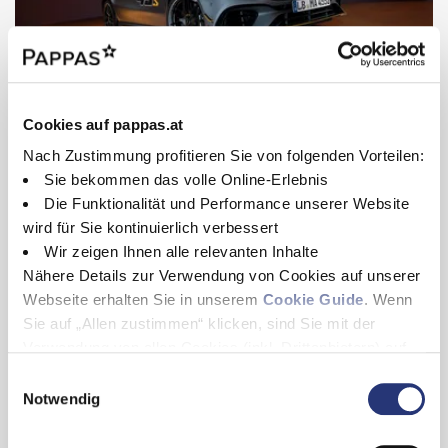
Cookies auf pappas.at
29.07.2026
Nach Zustimmung profitieren Sie von folgenden Vorteilen:
Mercedes-AMG A 45 S
Sie bekommen das volle Online-Erlebnis
4MATIC+ „Final Edition“ ab
Die Funktionalität und Performance unserer Website
sofort bestellbar
wird für Sie kontinuierlich verbessert
Wir zeigen Ihnen alle relevanten Inhalte
Exklusives Sondermodell mit 421 PS und umfangreicher
Ausstattung
Nähere Details zur Verwendung von Cookies auf unserer
Details zur „Final Edition“
Webseite erhalten Sie in unserem
Cookie Guide
. Wenn
Sie auf „Allen zustimmen“ klicken, sind Sie mit der
Verwendung von allen Cookies (inkl. Drittanbietern) auf
dieser Webseite einverstanden und helfen uns dabei
E
24.07.2026
diese Webseite auch in Zukunft zu verbessern und
Notwendig
Der Mercedes-Benz VLE 300
i
nutzerfreundlich zu gestalten.
n
ist ab sofort mit neuen
Wenn Sie nur einzelne Cookies erlauben wollen, können