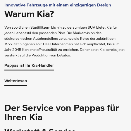
Innovative Fahrzeuge mit einem einzigartigen Design
Warum Kia?
Von sportlichen Stadtflitzern bis hin zu geräumigen SUV bietet Kia für
jeden Lebensstil den passenden Pkw. Die Markenvision des
südkoreanischen Autoherstellers zeigt, wo die Reise der zukünftigen
Mobilität hingehen soll: Das Unternehmen hat sich verpflichtet, bis zum
Jahr 2045 Kohlenstoffneutralität zu erreichen. Daher setzt Kia bereits jetzt
verstärkt auf die Produktion von E-Autos.
Pappas ist Ihr Kia-Händler
Weiterlesen
Vielfalt, die zu Ihrem Leben passt
Welche Modelle gibt es von
Der Service von Pappas für
Kia?
Ihren Kia
Kompakte Fahrzeuge wie der
Kia Picanto
und >Kia Ceed bringen
Wendigkeit, Charakter und Sportlichkeit mit in die Stadt.