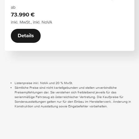
ab
73.990 €
inkl. MwSt., inkl. NoVA
Details
Listenpreise inkl. NoVA und 20 % MwSt.
Sämtliche Preise sind nicht kartellgebunden und stellen unverbindliche
Preisempfehlungen dar. Sie verstehen sich freibleibend jeweils für das
serienmäßige Fahrzeug ab österreichischer Vertretung. Die Kaufpreise für
Sonderausstattungen gelten nur für den Einbau im Herstellerwerk. Änderung in
Konstruktion und Ausstattung sowie Eingabefehler vorbehalten.