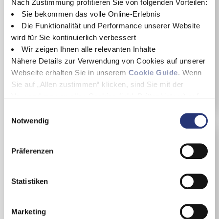
Nach Zustimmung profitieren Sie von folgenden Vorteilen:
Kia EV3
Sie bekommen das volle Online-Erlebnis
SUV
ab 150 kW / 204 PS
Die Funktionalität und Performance unserer Website
wird für Sie kontinuierlich verbessert
ab
37.490 €
Wir zeigen Ihnen alle relevanten Inhalte
Nähere Details zur Verwendung von Cookies auf unserer
inkl. MwSt., inkl. NoVA
Webseite erhalten Sie in unserem
Cookie Guide
. Wenn
Details
Sie auf „Allen zustimmen“ klicken, sind Sie mit der
Verwendung von allen Cookies (inkl. Drittanbietern) auf
dieser Webseite einverstanden und helfen uns dabei
E
diese Webseite auch in Zukunft zu verbessern und
Notwendig
i
nutzerfreundlich zu gestalten.
n
Wenn Sie nur einzelne Cookies erlauben wollen, können
w
Präferenzen
Sie diese unter "Auswahl erlauben" wählen. Mit Klicken
i
auf „Alle ablehnen“, werden von uns nur essentielle
l
Cookies gespeichert. Ihre Einwilligung können Sie
l
Statistiken
jederzeit mit Wirkung für die Zukunft unter
Cookie Guide
i
widerrufen.
g
Marketing
Details zu Nutzung und Datenübermittlung der Cookies
u