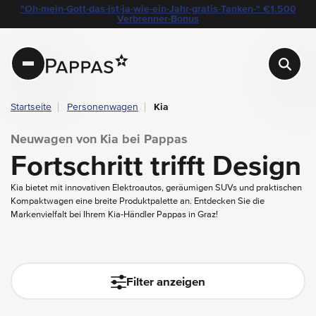
layout.table-of-content
Fortschritt trifft Design
Warum Kia?
Welche Modelle gibt es von Kia?
Die 5 tragenden Säulen der Kia-Designphilosophie
Elektroautos von Kia
Der Service von Pappas für Ihren Kia
"Oh-mein-Gott-das-ist-ja-wie-ein-Jahr-gratis-Tanken-" €1.500
Navigation überspringen
Zum Hauptcontent
Zur Hauptnavigation springen
Verbrenner-Bonus
Pappas
Startseite
Personenwagen
Kia
Neuwagen von Kia bei Pappas
Fortschritt trifft Design
Kia bietet mit innovativen Elektroautos, geräumigen SUVs und praktischen
Kompaktwagen eine breite Produktpalette an. Entdecken Sie die
Markenvielfalt bei Ihrem Kia-Händler Pappas in Graz!
filter.auto-submit-text
Filter anzeigen