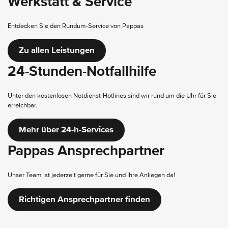
Werkstatt & Service
Die Kia Kombis >Sportswagon und >Proceed bieten mehr Platz für
Familien und Freizeitabenteurer:innen.
Das Offroadsegment von Kia deckt vom kompakten SUV >Niro bis hin
Entdecken Sie den Rundum-Service von Pappas
zum geräumigen
Sorento
eine vielfältige Produktpalette ab.
Die Kia Elektrofahrzeuge
EV6
und
EV9
überzeugen mit nachhaltiger
Zu allen Leistungen
Antriebstechnologie und innovativem Design.
24-Stunden-Notfallhilfe
Kia definiert Qualität neu:
Bis zu sieben Jahre Garantie verspricht Kia auf
jeden Neuwagen in Europa. Informieren Sie sich bei Ihrem/Ihrer Pappas
Unter den kostenlosen Notdienst-Hotlines sind wir rund um die Uhr für Sie
Ansprechpartner:in!
erreichbar.
Jetzt informieren
Mehr über 24-h-Services
Pappas Ansprechpartner
Gegensätze vereinen
Die 5 tragenden Säulen der
Unser Team ist jederzeit gerne für Sie und Ihre Anliegen da!
Kia-Designphilosophie
Richtigen Ansprechpartner finden
Das Design der Kia Fahrzeuge wurde aus der Idee geboren, Oppositionen
zu nutzen, um sich von der Masse abzuheben. Diese erfrischende