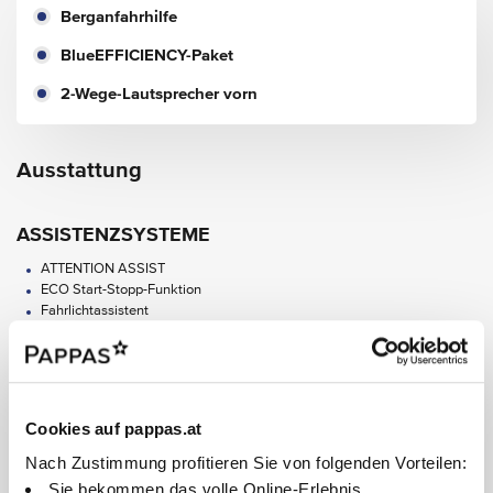
Berganfahrhilfe
BlueEFFICIENCY-Paket
2-Wege-Lautsprecher vorn
Ausstattung
ASSISTENZSYSTEME
ATTENTION ASSIST
ECO Start-Stopp-Funktion
Fahrlichtassistent
Mercedes-Benz Notrufsystem
Pannenmanagement
Regensensor
TEMPOMAT
Cookies auf pappas.at
AUDIO & KOMMUNIKATION
Nach Zustimmung profitieren Sie von folgenden Vorteilen:
Audio 10
Sie bekommen das volle Online-Erlebnis