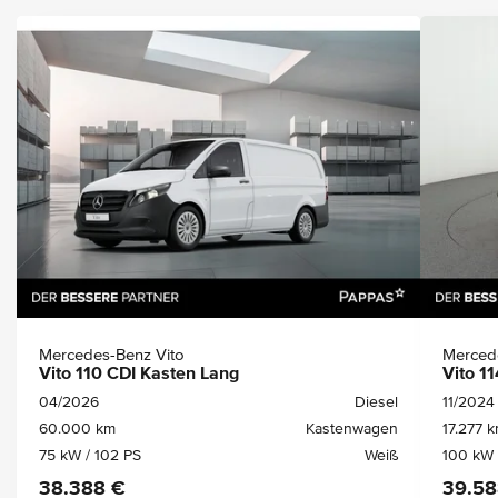
Mercedes-Benz Vito
Merced
Vito 110 CDI Kasten Lang
Vito 1
04/2026
Diesel
11/2024
60.000 km
Kastenwagen
17.277 
75 kW / 102 PS
Weiß
100 kW 
38.388 €
39.58