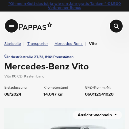
layout.table-of-content
Technische Daten
Fahrzeugausstattung
Leasing
Beispielangebot
Standort & Ansprechpartner
Das könnte Sie auch interessieren
"Oh-mein-Gott-das-ist-ja-wie-ein-Jahr-gratis-Tanken-" €1.500
Navigation überspringen
Zum Hauptcontent
Zur Hauptnavigation springen
Verbrenner-Bonus
Pappas
Startseite
Transporter
Mercedes-Benz
Vito
Industriestraße 27/31, 8141 Premstätten
Mercedes-Benz Vito
Vito 110 CDI Kasten Lang
Erstzulassung
Kilometerstand
GFZ-/Komm.-Nr.
08/2024
14.047 km
060112541020
Ansicht wechseln