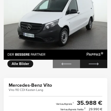
icht
360° Innenansicht
Alle Bilder
Mercedes-Benz Vito
Vito 110 CDI Kasten Lang
35.988 €
1
Verkaufspreis
2
29.990 €
Verkaufspreis Netto