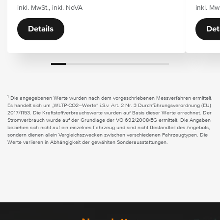
inkl. MwSt., inkl. NoVA
inkl. Mw
Details
Det
1
Die angegebenen Werte wurden nach dem vorgeschriebenen Messverfahren ermittelt.
Es handelt sich um „WLTP-CO2–Werte“ i.S.v. Art. 2 Nr. 3 Durchführungsverordnung (EU)
2017/1153. Die Kraftstoffverbrauchswerte wurden auf Basis dieser Werte errechnet. Der
Stromverbrauch wurde auf der Grundlage der VO 692/2008/EG ermittelt. Die Angaben
beziehen sich nicht auf ein einzelnes Fahrzeug und sind nicht Bestandteil des Angebots,
sondern dienen allein Vergleichszwecken zwischen verschiedenen Fahrzeugtypen. Die
Werte variieren in Abhängigkeit der gewählten Sonderausstattungen.