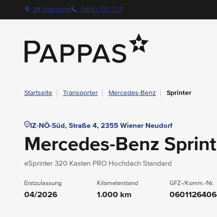
layout.table-of-content
Technische Daten
Fahrzeugausstattung
Standort & Ansprechpartner
Das könnte Sie auch interessieren
Navigation überspringen
Zum Hauptcontent
Zur Hauptnavigation springen
21
Standorte
0800 727 727
Pappas
Startseite
Transporter
Mercedes-Benz
Sprinter
IZ-NÖ-Süd, Straße 4, 2355 Wiener Neudorf
Mercedes-Benz Sprint
eSprinter 320 Kasten PRO Hochdach Standard
Erstzulassung
Kilometerstand
GFZ-/Komm.-Nr.
04/2026
1.000 km
0601126406