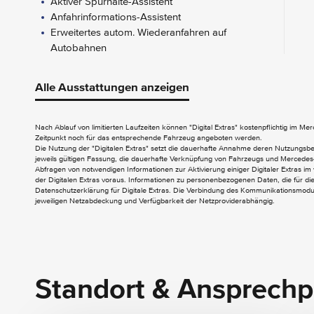
Aktiver Spurhalte-Assistent
Anfahrinformations-Assistent
Erweitertes autom. Wiederanfahren auf
Autobahnen
Fahrlichtassistent
HOLD-Funktion
Alle Ausstattungen anzeigen
FUNCTIONS ON DEMAND
Nach Ablauf von limitierten Laufzeiten können "Digital Extras" kostenpflichtig im M
Digitales Extra: Live Traffic Information
Zeitpunkt noch für das entsprechende Fahrzeug angeboten werden.
Digitales Extra: Remote und Charging
Die Nutzung der "Digitalen Extras" setzt die dauerhafte Annahme deren Nutzungs
jeweils gültigen Fassung, die dauerhafte Verknüpfung von Fahrzeugs und Mercedes-
Premium
Abfragen von notwendigen Informationen zur Aktivierung einiger Digitaler Extras im 
der Digitalen Extras voraus. Informationen zu personenbezogenen Daten, die für die 
Datenschutzerklärung für Digitale Extras. Die Verbindung des Kommunikationsmoduls
jeweiligen Netzabdeckung und Verfügbarkeit der Netzproviderabhängig.
AUDIO & KOMMUNIKATION
Digitales Radio (DAB)
Kombiinstrument mit Farbdisplay
Standort & Ansprechp
E-MOBILITY