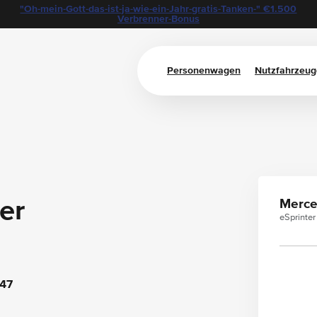
"Oh-mein-Gott-das-ist-ja-wie-ein-Jahr-gratis-Tanken-" €1.500
Verbrenner-Bonus
Personenwagen
Nutzfahrzeug
er
Merce
eSprinte
47