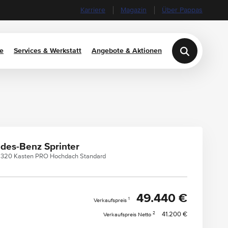
Karriere
Magazin
Über Pappas
e
Services & Werkstatt
Angebote & Aktionen
des-Benz Sprinter
r 320 Kasten PRO Hochdach Standard
49.440 €
1
Verkaufspreis
2
41.200 €
Verkaufspreis Netto