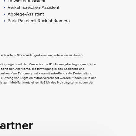
Totwinkel-Assistent
Verkehrszeichen-Assistent
Abbiege-Assistent
Park-Paket mit Rückfahrkamera
Seitenwind-Assistent
ercedes-Benz Store verlängert werden, sofern sie zu diesem
Digitales Extra: Remote und Navigation
Services
bedingungen und der Mercedes me ID Nutzungsbedingungen in ihrer
Benz Benutzerkonto, die Einwilligung in das Speichern und
Digitales Extra: Updates intell. Geschw.-
verknüpften Fahrzeug und - soweit zutreffend - die Freischaltung
Assistent
Nutzung von Digitalen Extras verarbeitet werden, finden Sie in der
 zum Mobilfunknetz einschließlich des Notrufsystems ist von der
Kommunikationsmodul (LTE) für digitale
Dienste
MBUX Multimediasystem
artner