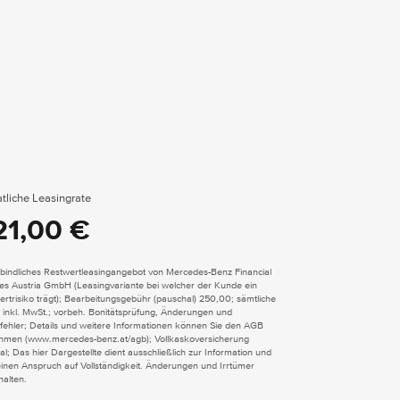
tliche Leasingrate
21,00 €
bindliches Restwertleasingangebot von Mercedes-Benz Financial
ces Austria GmbH (Leasingvariante bei welcher der Kunde ein
rtrisiko trägt); Bearbeitungsgebühr (pauschal) 250,00; sämtliche
 inkl. MwSt.; vorbeh. Bonitätsprüfung, Änderungen und
fehler; Details und weitere Informationen können Sie den AGB
hmen (www.mercedes-benz.at/agb); Vollkaskoversicherung
al; Das hier Dargestellte dient ausschließlich zur Information und
einen Anspruch auf Vollständigkeit. Änderungen und Irrtümer
halten.