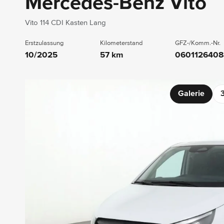
Mercedes-Benz Vito
Vito 114 CDI Kasten Lang
Erstzulassung
Kilometerstand
GFZ-/Komm.-Nr.
10/2025
57 km
0601126408
Galerie