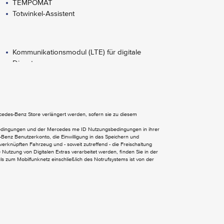
TEMPOMAT
Totwinkel-Assistent
Kommunikationsmodul (LTE) für digitale
Dienste
MBUX Multimediasystem
Wärmedämmendes Glas rundum
ercedes-Benz Store verlängert werden, sofern sie zu diesem
bedingungen und der Mercedes me ID Nutzungsbedingungen in ihrer
Benz Benutzerkonto, die Einwilligung in das Speichern und
verknüpften Fahrzeug und - soweit zutreffend - die Freischaltung
Nutzung von Digitalen Extras verarbeitet werden, finden Sie in der
 zum Mobilfunknetz einschließlich des Notrufsystems ist von der
Lenkrad in Neigung und Höhe verstellbar
Multifunktionslenkrad
Stoff Caluma schwarz
Trennwand durchgehend
halbautomatisch geregelt Klimaanlage
TEMPMATIC