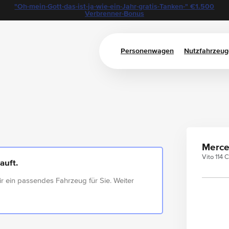
"Oh-mein-Gott-das-ist-ja-wie-ein-Jahr-gratis-Tanken-" €1.500
Verbrenner-Bonus
Personenwagen
Nutzfahrzeug
Merce
Vito 114 
auft.
ir ein passendes Fahrzeug für Sie. Weiter