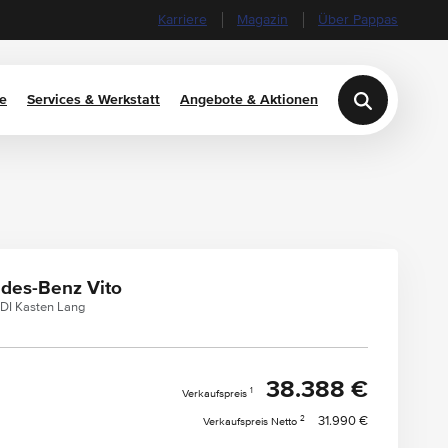
Karriere
Magazin
Über Pappas
e
Services & Werkstatt
Angebote & Aktionen
des-Benz Vito
CDI Kasten Lang
38.388 €
1
Verkaufspreis
2
31.990 €
Verkaufspreis Netto