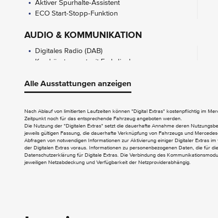
Aktiver Spurhalte-Assistent
ECO Start-Stopp-Funktion
AUDIO & KOMMUNIKATION
Digitales Radio (DAB)
Kombiinstrument mit Farbdisplay
Alle Ausstattungen anzeigen
EXTERIEUR
Hecktür zweiflügelig 180 Grad ohne
Nach Ablauf von limitierten Laufzeiten können "Digital Extras" kostenpflichtig im M
Zeitpunkt noch für das entsprechende Fahrzeug angeboten werden.
Fenster
Die Nutzung der "Digitalen Extras" setzt die dauerhafte Annahme deren Nutzungs
jeweils gültigen Fassung, die dauerhafte Verknüpfung von Fahrzeugs und Mercedes-
INTERIEUR
Abfragen von notwendigen Informationen zur Aktivierung einiger Digitaler Extras im 
der Digitalen Extras voraus. Informationen zu personenbezogenen Daten, die für die 
Datenschutzerklärung für Digitale Extras. Die Verbindung des Kommunikationsmoduls
Airbag Beifahrer
jeweiligen Netzabdeckung und Verfügbarkeit der Netzproviderabhängig.
Befestigungspunkte im Dachrahmen
Beifahrersitz Zweisitzer
Bodenbelag Kunststoff
Klimazone 1 (kalt/komfort)
Komfort-Fahrersitz