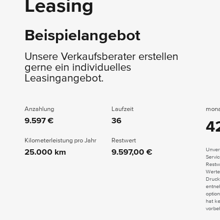
Leasing
Beispielangebot
Unsere Verkaufsberater erstellen
gerne ein individuelles
Leasingangebot.
Anzahlung
Laufzeit
mona
9.597 €
36
4
Kilometerleistung pro Jahr
Restwert
Unver
25.000 km
9.597,00 €
Servi
Restwe
Werte
Druck
entne
option
hat k
vorbe