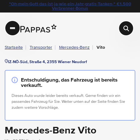
layout.table-of-content
Technische Daten
Fahrzeugausstattung
Leasing
Beispielangebot
Standort & Ansprechpartner
Das könnte Sie auch interessieren
"Oh-mein-Gott-das-ist-ja-wie-ein-Jahr-gratis-Tanken-" €1.500
Navigation überspringen
Zum Hauptcontent
Zur Hauptnavigation springen
Verbrenner-Bonus
Pappas
Startseite
Transporter
Mercedes-Benz
Vito
IZ-NÖ-Süd, Straße 4, 2355 Wiener Neudorf
Entschuldigung, das Fahrzeug ist bereits
verkauft.
Dieses Auto wurde leider bereits verkauft. Gerne finden wir ein
passendes Fahrzeug für Sie. Weiter unten auf der Seite finden Sie
zudem weitere Vorschläge.
Mercedes-Benz Vito