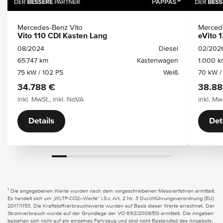
Mercedes-Benz Vito
Merced
Vito 110 CDI Kasten Lang
eVito 
08/2024
Diesel
02/202
65.747 km
Kastenwagen
1.000 k
75 kW / 102 PS
Weiß
70 kW /
34.788 €
38.88
inkl. MwSt., inkl. NoVA
inkl. Mw
Details
Det
1
Die angegebenen Werte wurden nach dem vorgeschriebenen Messverfahren ermittelt.
Es handelt sich um „WLTP-CO2–Werte“ i.S.v. Art. 2 Nr. 3 Durchführungsverordnung (EU)
2017/1153. Die Kraftstoffverbrauchswerte wurden auf Basis dieser Werte errechnet. Der
Stromverbrauch wurde auf der Grundlage der VO 692/2008/EG ermittelt. Die Angaben
beziehen sich nicht auf ein einzelnes Fahrzeug und sind nicht Bestandteil des Angebots,