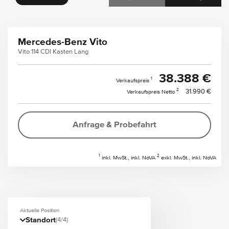
Mercedes-Benz Vito
Vito 114 CDI Kasten Lang
38.388 €
1
Verkaufspreis
2
31.990 €
Verkaufspreis Netto
Anfrage & Probefahrt
1
2
inkl. MwSt., inkl. NoVA
exkl. MwSt., inkl. NoVA
Aktuelle Position
Standort
(4/4)