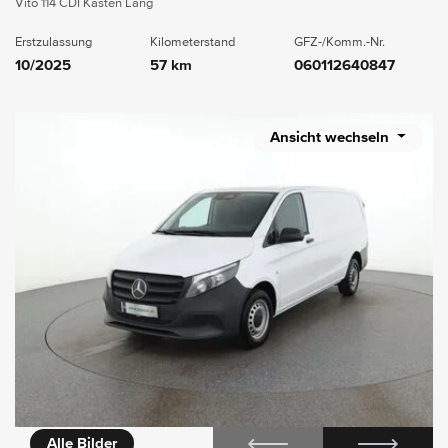
Vito 114 CDI Kasten Lang
Erstzulassung
Kilometerstand
GFZ-/Komm.-Nr.
10/2025
57 km
060112640847
Ansicht wechseln
icht
360° Innenansicht
Alle Bilder