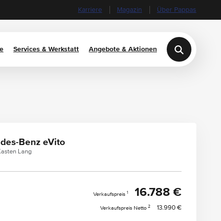
Karriere
Magazin
Über Pappas
e
Services & Werkstatt
Angebote & Aktionen
des-Benz eVito
 Kasten Lang
16.788 €
1
Verkaufspreis
2
13.990 €
Verkaufspreis Netto