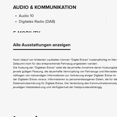
AUDIO & KOMMUNIKATION
Audio 10
Digitales Radio (DAB)
E-MOBILITY
Hochvoltbatterie (35 kWh)
Alle Ausstattungen anzeigen
EXTERIEUR
Nach Ablauf von limitierten Laufzeiten können "Digital Extras" kostenpflichtig im M
Aussenspiegel heizbar und elektrisch
Zeitpunkt noch für das entsprechende Fahrzeug angeboten werden.
verstellbar
Die Nutzung der "Digitalen Extras" setzt die dauerhafte Annahme deren Nutzungs
jeweils gültigen Fassung, die dauerhafte Verknüpfung von Fahrzeugs und Mercedes-
Abfragen von notwendigen Informationen zur Aktivierung einiger Digitaler Extras im 
der Digitalen Extras voraus. Informationen zu personenbezogenen Daten, die für die 
Datenschutzerklärung für Digitale Extras. Die Verbindung des Kommunikationsmoduls
jeweiligen Netzabdeckung und Verfügbarkeit der Netzproviderabhängig.