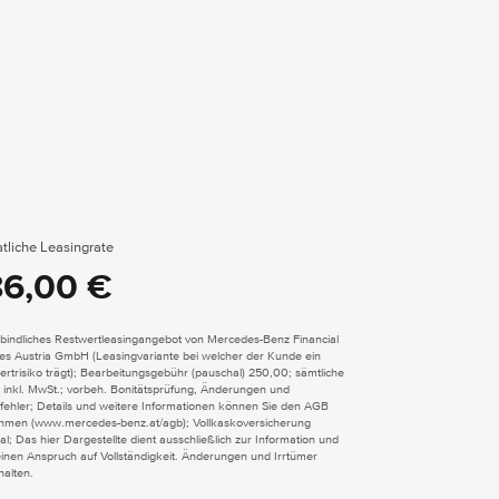
tliche Leasingrate
86,00 €
bindliches Restwertleasingangebot von Mercedes-Benz Financial
ces Austria GmbH (Leasingvariante bei welcher der Kunde ein
rtrisiko trägt); Bearbeitungsgebühr (pauschal) 250,00; sämtliche
 inkl. MwSt.; vorbeh. Bonitätsprüfung, Änderungen und
fehler; Details und weitere Informationen können Sie den AGB
hmen (www.mercedes-benz.at/agb); Vollkaskoversicherung
al; Das hier Dargestellte dient ausschließlich zur Information und
einen Anspruch auf Vollständigkeit. Änderungen und Irrtümer
halten.