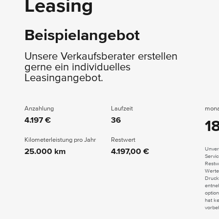
Leasing
Beispielangebot
Unsere Verkaufsberater erstellen
gerne ein individuelles
Leasingangebot.
Anzahlung
Laufzeit
mona
4.197 €
36
1
Kilometerleistung pro Jahr
Restwert
Unver
25.000 km
4.197,00 €
Servi
Restwe
Werte
Druck
entne
option
hat k
vorbe