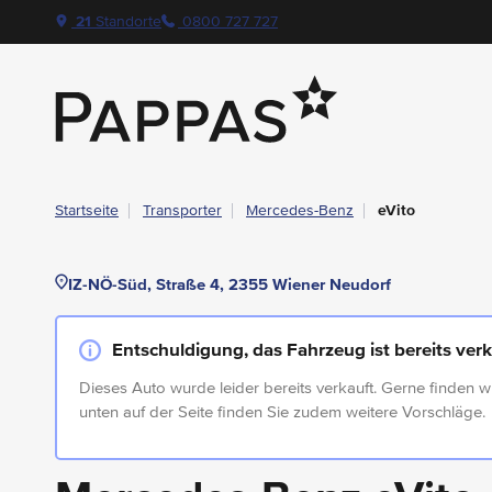
layout.table-of-content
Technische Daten
Fahrzeugausstattung
Leasing
Beispielangebot
Standort & Ansprechpartner
Navigation überspringen
Zum Hauptcontent
Zur Hauptnavigation springen
21
Standorte
0800 727 727
Pappas
Startseite
Transporter
Mercedes-Benz
eVito
IZ-NÖ-Süd, Straße 4, 2355 Wiener Neudorf
Entschuldigung, das Fahrzeug ist bereits verk
Dieses Auto wurde leider bereits verkauft. Gerne finden w
unten auf der Seite finden Sie zudem weitere Vorschläge.