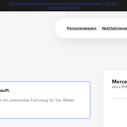
"Oh-mein-Gott-das-ist-ja-wie-ein-Jahr-gratis-Tanken-" €1.500
Verbrenner-Bonus
Personenwagen
Nutzfahrzeug
Merce
eVito 111
auft.
ir ein passendes Fahrzeug für Sie. Weiter