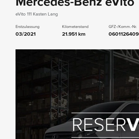
Mercedes-Benz eVito
eVito 111 Kasten Lang
Erstzulassung
Kilometerstand
GFZ-/Komm.-Nr.
03/2021
21.951 km
0601126409