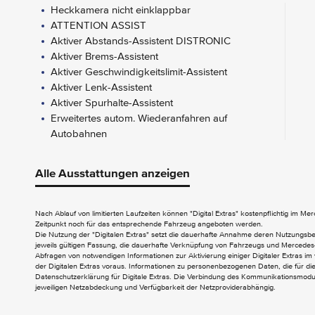
Heckkamera nicht einklappbar
ATTENTION ASSIST
Aktiver Abstands-Assistent DISTRONIC
Aktiver Brems-Assistent
Aktiver Geschwindigkeitslimit-Assistent
Aktiver Lenk-Assistent
Aktiver Spurhalte-Assistent
Erweitertes autom. Wiederanfahren auf
Autobahnen
FUNCTIONS ON DEMAND
Alle Ausstattungen anzeigen
Digitales Extra: Live Traffic Information
Digitales Extra: Remote und Charging
Nach Ablauf von limitierten Laufzeiten können "Digital Extras" kostenpflichtig im M
Premium
Zeitpunkt noch für das entsprechende Fahrzeug angeboten werden.
Die Nutzung der "Digitalen Extras" setzt die dauerhafte Annahme deren Nutzungs
jeweils gültigen Fassung, die dauerhafte Verknüpfung von Fahrzeugs und Mercedes-
AUDIO & KOMMUNIKATION
Abfragen von notwendigen Informationen zur Aktivierung einiger Digitaler Extras im 
der Digitalen Extras voraus. Informationen zu personenbezogenen Daten, die für die 
Digitales Radio (DAB)
Datenschutzerklärung für Digitale Extras. Die Verbindung des Kommunikationsmoduls
jeweiligen Netzabdeckung und Verfügbarkeit der Netzproviderabhängig.
Kombiinstrument mit Farbdisplay