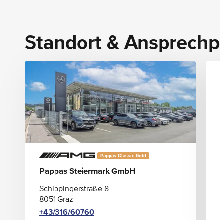
EXTERIEUR
Hecktüren - zweiflügelig - Öffnung bis
Standort & Ansprechp
Seitenwand
Pappas Classic Gold
Pappas Steiermark GmbH
Schippingerstraße 8
8051 Graz
+43/316/60760