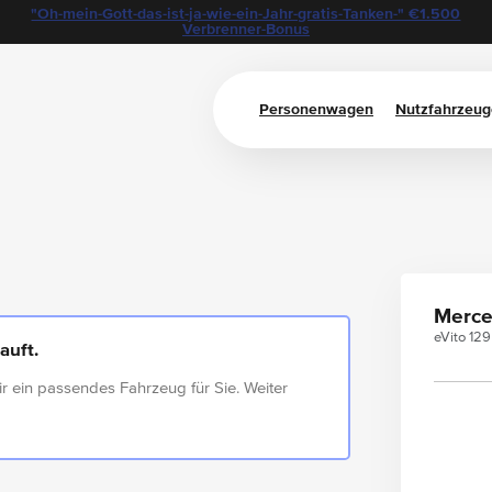
"Oh-mein-Gott-das-ist-ja-wie-ein-Jahr-gratis-Tanken-" €1.500
Verbrenner-Bonus
Personenwagen
Nutzfahrzeug
Merce
eVito 12
auft.
ir ein passendes Fahrzeug für Sie. Weiter