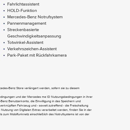
Fahrlichtassistent
HOLD-Funktion
Mercedes-Benz Notrufsystem
Pannenmanagement
Streckenbasierte
Geschwindigkeitsanpassung
Totwinkel-Assistent
Verkehrszeichen-Assistent
Park-Paket mit Rückfahrkamera
Digitales Extra: Remote und Navigation
Services
ercedes-Benz Store verlängert werden, sofern sie zu diesem
bedingungen und der Mercedes me ID Nutzungsbedingungen in ihrer
Benz Benutzerkonto, die Einwilligung in das Speichern und
verknüpften Fahrzeug und - soweit zutreffend - die Freischaltung
Nutzung von Digitalen Extras verarbeitet werden, finden Sie in der
Kommunikationsmodul (LTE) für digitale
 zum Mobilfunknetz einschließlich des Notrufsystems ist von der
Dienste
MBUX Multimediasystem