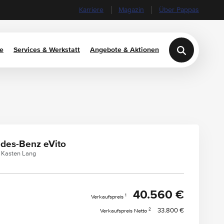
Karriere
Magazin
Über Pappas
e
Services & Werkstatt
Angebote & Aktionen
des-Benz eVito
9 Kasten Lang
40.560 €
1
Verkaufspreis
2
33.800 €
Verkaufspreis Netto