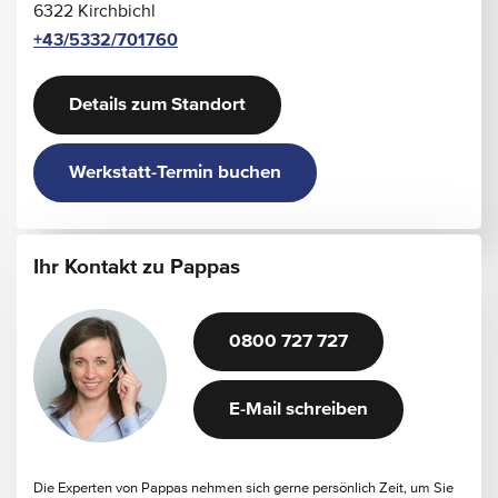
6322 Kirchbichl
Schmutzfänger vorn
+43/5332/701760
Seitliche Markierungsleuchten
WET WIPER SYSTEM
Wärmed. Glas mit Bandfilter an der Frontscheibe
Details zum Standort
Werkstatt-Termin buchen
Ihr Kontakt zu Pappas
0800 727 727
E-Mail schreiben
Die Experten von Pappas nehmen sich gerne persönlich Zeit, um Sie