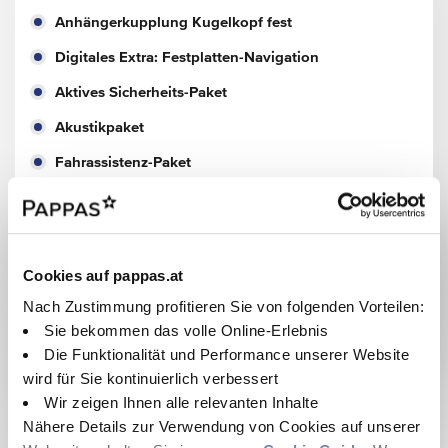
Anhängerkupplung Kugelkopf fest
Digitales Extra: Festplatten-Navigation
Aktives Sicherheits-Paket
Akustikpaket
Fahrassistenz-Paket
Ladepaket Instrumententafel
Laderaum-Paket 2
Schlechtwegausführung verstärkt
Cookies auf pappas.at
Warmluft-Zusatzheizung elektrisch
Nach Zustimmung profitieren Sie von folgenden Vorteilen:
Sie bekommen das volle Online-Erlebnis
Winterpaket Plus
Die Funktionalität und Performance unserer Website
wird für Sie kontinuierlich verbessert
Wir zeigen Ihnen alle relevanten Inhalte
Ausstattung
Nähere Details zur Verwendung von Cookies auf unserer