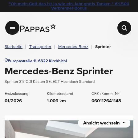
layout.table-of-content
Technische Daten
Fahrzeugausstattung
Standort & Ansprechpartner
Das könnte Sie auch interessieren
"Oh-mein-Gott-das-ist-ja-wie-ein-Jahr-gratis-Tanken-" €1.500
Navigation überspringen
Zum Hauptcontent
Zur Hauptnavigation springen
Verbrenner-Bonus
Pappas
Startseite
Transporter
Mercedes-Benz
Sprinter
Europastraße 11, 6322 Kirchbichl
Mercedes-Benz Sprinter
Sprinter 317 CDI Kasten SELECT Hochdach Standard
Erstzulassung
Kilometerstand
GFZ-/Komm.-Nr.
01/2026
1.006 km
060112641148
Ansicht wechseln