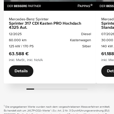
Mercedes-Benz Sprinter
Mercede
Sprinter 317 CDI Kasten PRO Hochdach
Sprint
4325 Aut.
Standa
12/2025
Diesel
07/202
60.000 km
Kastenwagen
30.000
125 kW / 170 PS
Silber
140 kW 
63.588 €
61.18
inkl. MwSt., inkl. NoVA
inkl. Mw
Details
Det
1
Die angegebenen Werte wurden nach dem vorgeschriebenen Messverfahren ermittelt.
Es handelt sich um „WLTP-CO2–Werte“ i.S.v. Art. 2 Nr. 3 Durchführungsverordnung (EU)