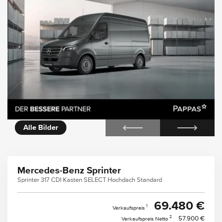
icht
Alle Bilder
Mercedes-Benz Sprinter
Sprinter 317 CDI Kasten SELECT Hochdach Standard
69.480 €
1
Verkaufspreis
2
57.900 €
Verkaufspreis Netto