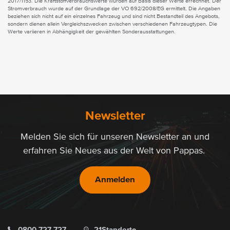
2017/1153. Die Kraftstoffverbrauchswerte wurden auf Basis dieser Werte errechnet. Der
Stromverbrauch wurde auf der Grundlage der VO 692/2008/EG ermittelt. Die Angaben
beziehen sich nicht auf ein einzelnes Fahrzeug und sind nicht Bestandteil des Angebots,
sondern dienen allein Vergleichszwecken zwischen verschiedenen Fahrzeugtypen. Die
Werte variieren in Abhängigkeit der gewählten Sonderausstattungen.
Newsletter
Melden Sie sich für unseren Newsletter an und
erfahren Sie Neues aus der Welt von Pappas.
Anmelden
0800 727 727
21
Standorte