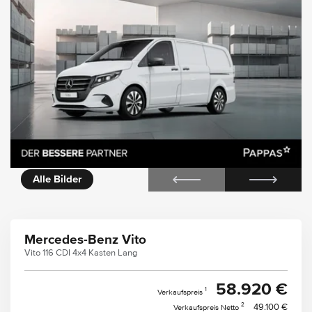
icht
Alle Bilder
Mercedes-Benz Vito
Vito 116 CDI 4x4 Kasten Lang
58.920 €
1
Verkaufspreis
2
49.100 €
Verkaufspreis Netto