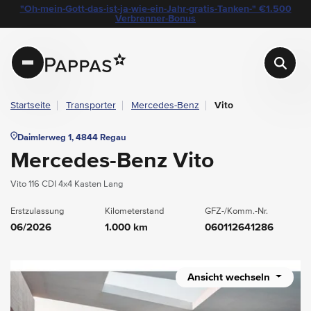
layout.table-of-content
Technische Daten
Fahrzeugausstattung
Standort & Ansprechpartner
Das könnte Sie auch interessieren
"Oh-mein-Gott-das-ist-ja-wie-ein-Jahr-gratis-Tanken-" €1.500
Navigation überspringen
Zum Hauptcontent
Zur Hauptnavigation springen
Verbrenner-Bonus
Pappas
Startseite
Transporter
Mercedes-Benz
Vito
Daimlerweg 1, 4844 Regau
Mercedes-Benz Vito
Vito 116 CDI 4x4 Kasten Lang
Erstzulassung
Kilometerstand
GFZ-/Komm.-Nr.
06/2026
1.000 km
060112641286
Ansicht wechseln