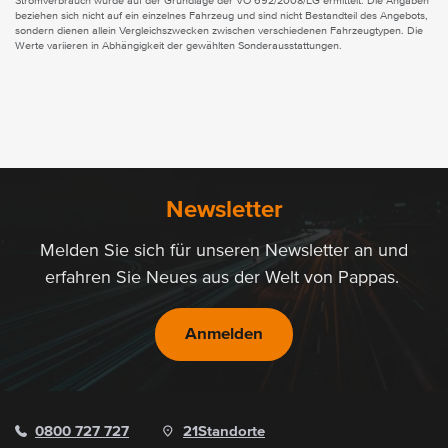
Stromverbrauch wurde auf der Grundlage der VO 692/2008/EG ermittelt. Die Angaben
beziehen sich nicht auf ein einzelnes Fahrzeug und sind nicht Bestandteil des Angebots,
sondern dienen allein Vergleichszwecken zwischen verschiedenen Fahrzeugtypen. Die
Werte variieren in Abhängigkeit der gewählten Sonderausstattungen.
Newsletter
Melden Sie sich für unseren Newsletter an und
erfahren Sie Neues aus der Welt von Pappas.
Anmelden
0800 727 727
21
Standorte