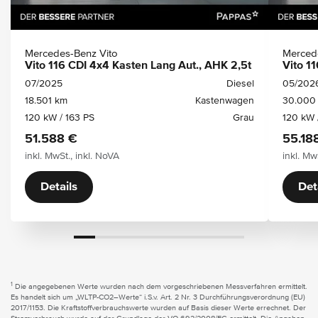
Mercedes-Benz Vito
Merced
Vito 116 CDI 4x4 Kasten Lang Aut., AHK 2,5t
Vito 1
07/2025
Diesel
05/202
18.501 km
Kastenwagen
30.000
120 kW / 163 PS
Grau
120 kW 
51.588 €
55.18
inkl. MwSt., inkl. NoVA
inkl. Mw
Details
Det
1
Die angegebenen Werte wurden nach dem vorgeschriebenen Messverfahren ermittelt.
Es handelt sich um „WLTP-CO2–Werte“ i.S.v. Art. 2 Nr. 3 Durchführungsverordnung (EU)
2017/1153. Die Kraftstoffverbrauchswerte wurden auf Basis dieser Werte errechnet. Der