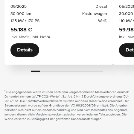
09/2025
Diesel
05/202
30.000 km
Kastenwagen
30.000
125 kW / 170 PS
Weiß
110 kW 
55.188 €
59.98
inkl. MwSt., inkl. NoVA
inkl. Mw
Details
Det
1
Die angegebenen Werte wurden nach dem vorgeschriebenen Messverfahren ermittelt.
Es handelt sich um „WLTP-CO2–Werte“ i.S.v. Art. 2 Nr. 3 Durchführungsverordnung (EU)
2017/1153. Die Kraftstoffverbrauchswerte wurden auf Basis dieser Werte errechnet. Der
Stromverbrauch wurde auf der Grundlage der VO 692/2008/EG ermittelt. Die Angaben
beziehen sich nicht auf ein einzelnes Fahrzeug und sind nicht Bestandteil des Angebots,
sondern dienen allein Vergleichszwecken zwischen verschiedenen Fahrzeugtypen. Die
Werte variieren in Abhängigkeit der gewählten Sonderausstattungen.