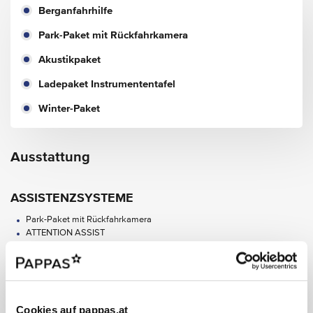
Berganfahrhilfe
Park-Paket mit Rückfahrkamera
Akustikpaket
Ladepaket Instrumententafel
Winter-Paket
Ausstattung
ASSISTENZSYSTEME
Park-Paket mit Rückfahrkamera
ATTENTION ASSIST
Aktiver Brems-Assistent
Aktiver Spurhalte-Assistent
ECO Start-Stopp-Funktion
Fahrlichtassistent
HOLD-Funktion
Cookies auf pappas.at
Intelligenter Geschwindigkeits-Assistent