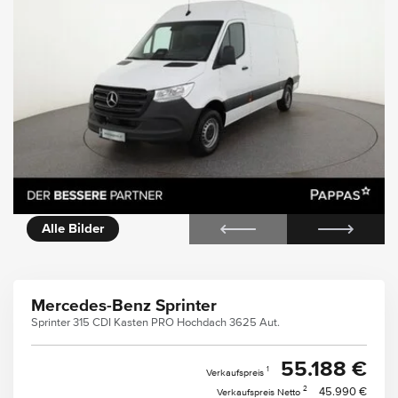
icht
360° Innenansicht
Alle Bilder
Mercedes-Benz Sprinter
Sprinter 315 CDI Kasten PRO Hochdach 3625 Aut.
55.188 €
1
Verkaufspreis
2
45.990 €
Verkaufspreis Netto