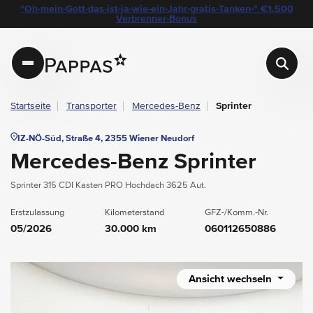
layout.table-of-content
Technische Daten
Fahrzeugausstattung
Leasing
Beispielangebot
Standort & Ansprechpartner
Das könnte Sie auch interessieren
"Oh-mein-Gott-das-ist-ja-wie-ein-Jahr-gratis-Tanken-" €1.500
Navigation überspringen
Zum Hauptcontent
Zur Hauptnavigation springen
Verbrenner-Bonus
Pappas
Startseite
Transporter
Mercedes-Benz
Sprinter
IZ-NÖ-Süd, Straße 4, 2355 Wiener Neudorf
Mercedes-Benz Sprinter
Sprinter 315 CDI Kasten PRO Hochdach 3625 Aut.
Erstzulassung
Kilometerstand
GFZ-/Komm.-Nr.
05/2026
30.000 km
060112650886
Ansicht wechseln