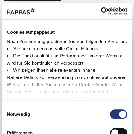
Stabilitätsprogramm (ESP)
Start/Stop-Automatik
Tempomat
Verkehrszeichenerkennung
Standort & Ansprechpartner
Parkhilfe(PDC) vorne + hinten
Cookies auf pappas.at
AUDIO & KOMMUNIKATION
Nach Zustimmung profitieren Sie von folgenden Vorteilen:
Navigation
Sie bekommen das volle Online-Erlebnis
Apple CarPlay
Die Funktionalität und Performance unserer Website
Bluetooth(f. Handy)
wird für Sie kontinuierlich verbessert
Bordcomputer
Musikstreaming
Wir zeigen Ihnen alle relevanten Inhalte
Touchscreen
Nähere Details zur Verwendung von Cookies auf unserer
USB
Webseite erhalten Sie in unserem
Cookie Guide
. Wenn
Wlan
Sie auf „Allen zustimmen“ klicken, sind Sie mit der
hochwertiges Soundsystem
Android Auto
Verwendung von allen Cookies (inkl. Drittanbietern) auf
Pappas Classic Gold
dieser Webseite einverstanden und helfen uns dabei
E
E-MOBILITY
Pappas Steiermark GmbH
diese Webseite auch in Zukunft zu verbessern und
Notwendig
i
Bidirektionales Laden
nutzerfreundlich zu gestalten.
n
Schippingerstraße 8
Wenn Sie nur einzelne Cookies erlauben wollen, können
w
8051 Graz
EXTERIEUR
Präferenzen