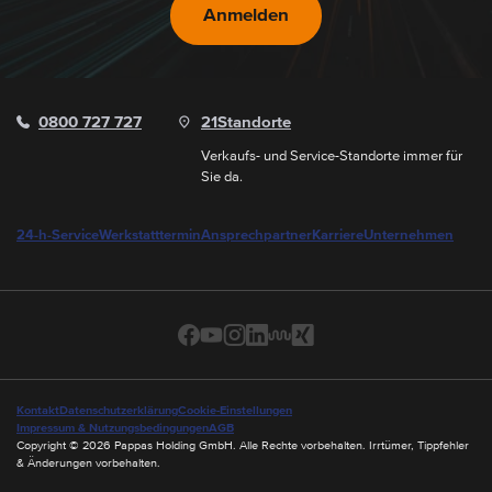
Anmelden
0800 727 727
21
Standorte
Verkaufs- und Service-Standorte immer für
Sie da.
24-h-Service
Werkstatttermin
Ansprechpartner
Karriere
Unternehmen
Kontakt
Datenschutzerklärung
Cookie-Einstellungen
Impressum & Nutzungsbedingungen
AGB
Copyright © 2026 Pappas Holding GmbH. Alle Rechte vorbehalten. Irrtümer, Tippfehler
& Änderungen vorbehalten.