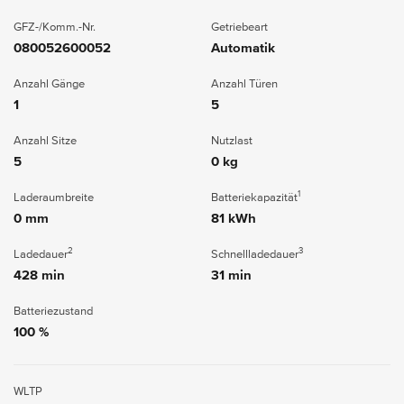
GFZ-/Komm.-Nr.
Getriebeart
080052600052
Automatik
Anzahl Gänge
Anzahl Türen
1
5
Anzahl Sitze
Nutzlast
5
0 kg
1
Laderaumbreite
Batteriekapazität
0 mm
81 kWh
2
3
Ladedauer
Schnellladedauer
428 min
31 min
Batteriezustand
100 %
WLTP