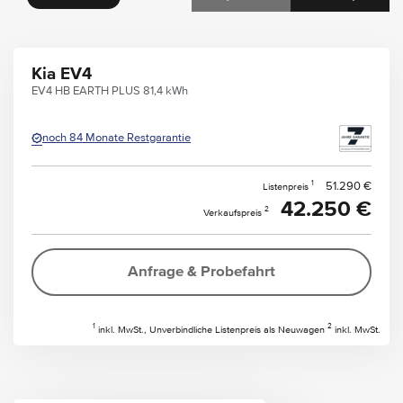
Kia EV4
EV4 HB EARTH PLUS 81,4 kWh
noch 84 Monate Restgarantie
1
51.290 €
Listenpreis
42.250 €
2
Verkaufspreis
Anfrage & Probefahrt
1
2
inkl. MwSt., Unverbindliche Listenpreis als Neuwagen
inkl. MwSt.