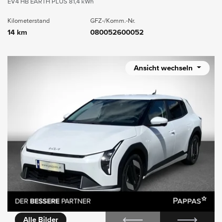
EV4 HB EARTH PLUS 81,4 kWh
Kilometerstand
GFZ-/Komm.-Nr.
14 km
080052600052
Ansicht wechseln
Alle Bilder