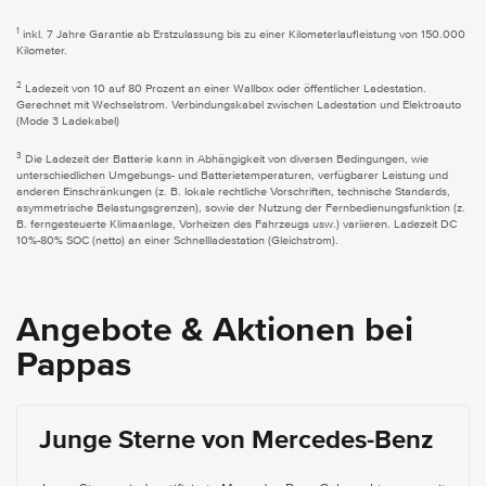
1
inkl. 7 Jahre Garantie ab Erstzulassung bis zu einer Kilometerlaufleistung von 150.000
Kilometer.
2
Ladezeit von 10 auf 80 Prozent an einer Wallbox oder öffentlicher Ladestation.
Gerechnet mit Wechselstrom. Verbindungskabel zwischen Ladestation und Elektroauto
(Mode 3 Ladekabel)
3
Die Ladezeit der Batterie kann in Abhängigkeit von diversen Bedingungen, wie
unterschiedlichen Umgebungs- und Batterietemperaturen, verfügbarer Leistung und
anderen Einschränkungen (z. B. lokale rechtliche Vorschriften, technische Standards,
asymmetrische Belastungsgrenzen), sowie der Nutzung der Fernbedienungsfunktion (z.
B. ferngesteuerte Klimaanlage, Vorheizen des Fahrzeugs usw.) variieren. Ladezeit DC
10%-80% SOC (netto) an einer Schnellladestation (Gleichstrom).
Angebote & Aktionen bei
Pappas
Junge Sterne von Mercedes-Benz