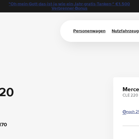
"Oh-mein-Gott-das-ist-ja-wie-ein-Jahr-gratis-Tanken-" €1.500
Verbrenner-Bonus
Personenwagen
Nutzfahrzeug
220
Merce
CLE 220
noch 2
170