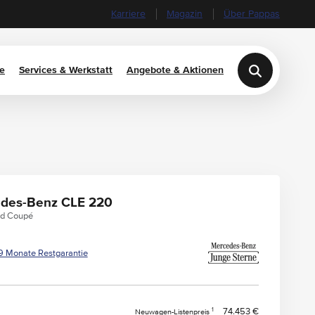
Karriere
Magazin
Über Pappas
e
Services & Werkstatt
Angebote & Aktionen
des-Benz CLE 220
 d Coupé
9 Monate Restgarantie
1
74.453 €
Neuwagen-Listenpreis