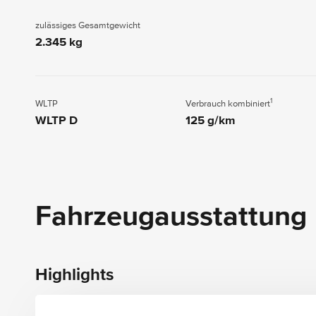
zulässiges Gesamtgewicht
2.345 kg
1
WLTP
Verbrauch kombiniert
WLTP D
125 g/km
Fahrzeugausstattung
Highlights