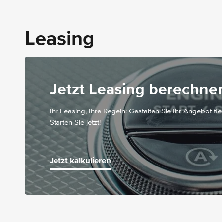
Fahrerdisplay
Innenhimmel Stoff schwarz
Instrumententafel und Bordkanten in
Leasing
Ledernachbildung ARTICO in Nappaoptik
Klimatisierungsautomatik THERMATIC
Lenkradheizung
Mittelkonsole Mischgewebeoptik mit
Metalleffekt
Jetzt Leasing berechne
Ihr Leasing, Ihre Regeln: Gestalten Sie Ihr Angebot fl
Starten Sie jetzt!
Jetzt kalkulieren