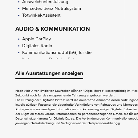
Ausweichunterstützung
Mercedes-Benz Notrufsystem
Totwinkel-Assistent
AUDIO & KOMMUNIKATION
Apple CarPlay
Digitales Radio
Kommunikationsmodul (5G) für die
Nutzung von Digitalen Extras
EXTERIEUR
Alle Ausstattungen anzeigen
AMG Line Exterieur
Aussenspiegel elektrisch anklappbar
Nach Ablauf von limitierten Laufzeiten können "Digital Extras" kostenpflichtig im M
Zeitpunkt noch für das entsprechende Fahrzeug angeboten werden.
Die Nutzung der "Digitalen Extras" setzt die dauerhafte Annahme deren Nutzungs
INTERIEUR
jeweils gültigen Fassung, die dauerhafte Verknüpfung von Fahrzeugs und Mercedes-
Abfragen von notwendigen Informationen zur Aktivierung einiger Digitaler Extras im 
AMG Fussmatten
der Digitalen Extras voraus. Informationen zu personenbezogenen Daten, die für die 
Datenschutzerklärung für Digitale Extras. Die Verbindung des Kommunikationsmoduls
AMG Line Interieur
jeweiligen Netzabdeckung und Verfügbarkeit der Netzproviderabhängig.
Ambientebeleuchtung
Ambientebeleuchtung Plus