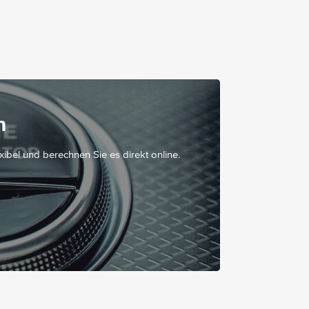
Vordersitz links elektrisch verstellbar mit
Memory-Funktion
Vordersitz rechts elektrisch verstellbar mit
Memory-Funktion
Zentraldisplay
Zierelemente Metallstruktur
Einstiegsleisten mit Mercedes-Benz
Schriftzug - beleuchtet
n
Sitzheizung für Fahrer und Beifahrer
exibel und berechnen Sie es direkt online.