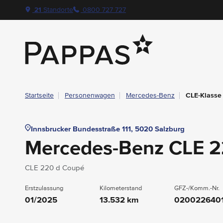
layout.table-of-content
Technische Daten
Fahrzeugausstattung
Leasing
Standort & Ansprechpartner
Garantie
Ihre Vorteile auf einen Blick
Das könnte Sie auch interessieren
Angebote & Aktionen bei Pappas
Navigation überspringen
Zum Hauptcontent
Zur Hauptnavigation springen
21
Standorte
0800 727 727
Pappas
Startseite
Personenwagen
Mercedes-Benz
CLE-Klasse
Innsbrucker Bundesstraße 111, 5020 Salzburg
Mercedes-Benz CLE 
CLE 220 d Coupé
Erstzulassung
Kilometerstand
GFZ-/Komm.-Nr.
01/2025
13.532 km
020022640