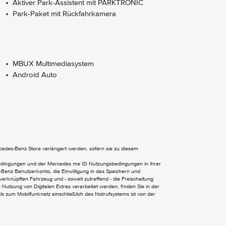
Aktiver Park-Assistent mit PARKTRONIC
Park-Paket mit Rückfahrkamera
MBUX Multimediasystem
Android Auto
Wärmedämmend dunkel getöntes Glas
ercedes-Benz Store verlängert werden, sofern sie zu diesem
bedingungen und der Mercedes me ID Nutzungsbedingungen in ihrer
Benz Benutzerkonto, die Einwilligung in das Speichern und
verknüpften Fahrzeug und - soweit zutreffend - die Freischaltung
Multifunktions-Sportlenkrad in Leder
Nutzung von Digitalen Extras verarbeitet werden, finden Sie in der
 zum Mobilfunknetz einschließlich des Notrufsystems ist von der
Nappa
Sicherheitsgurte in Rot
Sitzlehnen im Fond klappbar