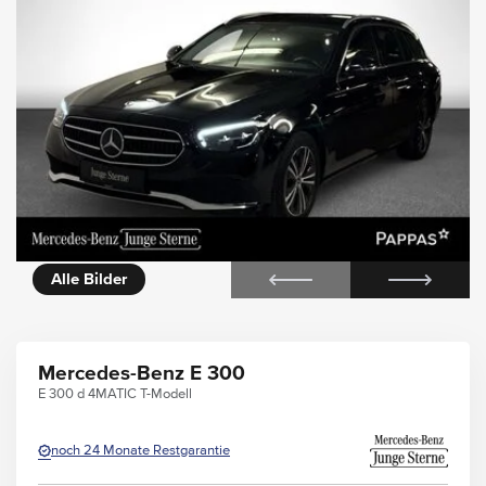
n.play
Galerie
Alle Bilder
Mercedes-Benz E 300
E 300 d 4MATIC T-Modell
noch 24 Monate Restgarantie