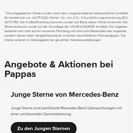
1
Die angegebenen Werte wurden nach dem vorgeschriebenen Messverfahren ermittelt.
Es handelt sich um „WLTP-CO2–Werte“ i.S.v. Art. 2 Nr. 3 Durchführungsverordnung (EU)
2017/1153. Die Kraftstoffverbrauchswerte wurden auf Basis dieser Werte errechnet. Der
Stromverbrauch wurde auf der Grundlage der VO 692/2008/EG ermittelt. Die Angaben
beziehen sich nicht auf ein einzelnes Fahrzeug und sind nicht Bestandteil des Angebots,
sondern dienen allein Vergleichszwecken zwischen verschiedenen Fahrzeugtypen. Die
Werte variieren in Abhängigkeit der gewählten Sonderausstattungen.
Angebote & Aktionen bei
Pappas
Junge Sterne von Mercedes-Benz
Junge Sterne sind zertifizierte Mercedes-Benz Gebrauchtwagen mit
einer umfassenden Garantieleistung.
Zu den Jungen Sternen