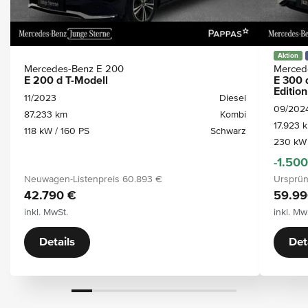
Aktion
Mercedes-Benz E 200
Merced
E 200 d T-Modell
E 300 
Edition
11/2023
Diesel
09/202
87.233 km
Kombi
17.923 
118 kW / 160 PS
Schwarz
230 kW 
-1.50
Neuwagen-Listenpreis
60.893 €
Ursprün
42.790 €
59.99
inkl. MwSt.
inkl. Mw
Details
Det