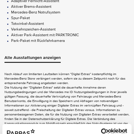
Adaptiver Fernlicht-Assistent
Aktiver Brems-Assistent
Mercedes-Benz Notrufsystem
Spur-Paket
Totwinkel-Assistent
Verkehrszeichen-Assistent
Aktiver Park-Assistent mit PARKTRONIC
Park-Paket mit Rückfahrkamera
AUDIO & KOMMUNIKATION
Alle Ausstattungen anzeigen
Digitales Radio
Erweiterte Funktionen MBUX
MBUX Multimediasystem
Nach Ablauf von limitierten Laufzeiten können "Digital Extras" kostenpflichtig im
Mercedes-Benz Store verlängert werden, sofern sie zu diesem Zeitpunkt noch für das
Smartphone Integration
entsprechende Fahrzeug angeboten werden.
Smartphone Integration (Android Auto)
Die Nutzung der "Digitalen Extras" setzt die dauerhafte Annahme deren
Smartphone Integration (Apple CarPlayTM)
Nutzungsbedingungen und der Mercedes me ID Nutzungsbedingungen in ihrer jeweils
gültigen Fassung, die dauerhafte Verknüpfung von Fahrzeugs und Mercedes-Benz
Touchpad
Benutzerkonto, die Einwilligung in das Speichern und Abfragen von notwendigen
Informationen zur Aktivierung einiger Digitaler Extras im verknüpften Fahrzeug und -
EXTERIEUR
soweit zutreffend - die Freischaltung der Digitalen Extras voraus. Informationen zu
personenbezogenen Daten, die für die Nutzung von Digitalen Extras verarbeitet werden,
AVANTGARDE Exterieur
finden Sie in der Datenschutzerklärung für Digitale Extras. Die Verbindung des
Kommunikationsmoduls zum Mobilfunknetz einschließlich des Notrufsystems ist von der
Aussenspiegel elektrisch anklappbar
jeweiligen Netzabdeckung und Verfügbarkeit der Netzproviderabhängig.
Dachreling in poliertem Aluminium