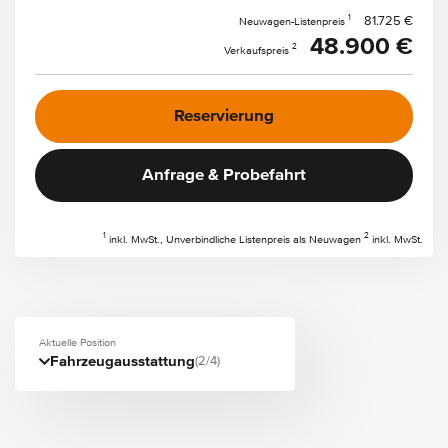
1
81.725 €
Neuwagen-Listenpreis
48.900 €
2
Verkaufspreis
Reservierung
Anfrage & Probefahrt
1
2
inkl. MwSt., Unverbindliche Listenpreis als Neuwagen
inkl. MwSt.
Aktuelle Position
Fahrzeugausstattung
(2/4)