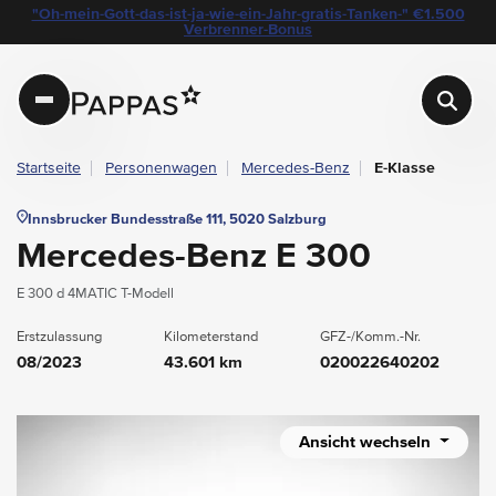
layout.table-of-content
Technische Daten
Fahrzeugausstattung
Standort & Ansprechpartner
Garantie
Ihre Vorteile auf einen Blick
Das könnte Sie auch interessieren
Angebote & Aktionen bei Pappas
"Oh-mein-Gott-das-ist-ja-wie-ein-Jahr-gratis-Tanken-" €1.500
Navigation überspringen
Zum Hauptcontent
Zur Hauptnavigation springen
Verbrenner-Bonus
Pappas
Startseite
Personenwagen
Mercedes-Benz
E-Klasse
Innsbrucker Bundesstraße 111, 5020 Salzburg
Mercedes-Benz E 300
E 300 d 4MATIC T-Modell
Erstzulassung
Kilometerstand
GFZ-/Komm.-Nr.
08/2023
43.601 km
020022640202
Ansicht wechseln