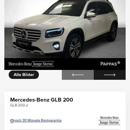
rie
360° Außenansicht
Alle Bilder
Mercedes-Benz GLB 200
GLB 200 d
noch 30 Monate Restgarantie