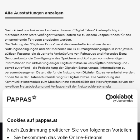
AUDIO & KOMMUNIKATION
Alle Ausstattungen anzeigen
Digitales Radio
GPS-Antenne
Nach Ablauf von limitierten Laufzeiten können "Digital Extras" kostenpflichtig im
Mercedes-Benz Store verlängert werden, sofern sie zu diesem Zeitpunkt noch für das
EXTERIEUR
entsprechende Fahrzeug angeboten werden.
Die Nutzung der "Digitalen Extras" setzt die dauerhafte Annahme deren
Anhängevorrichtung mit ESP Anhängerstabilisierung
Nutzungsbedingungen und der Mercedes me ID Nutzungsbedingungen in ihrer jeweils
Aussenspiegel elektrisch anklappbar
gültigen Fassung, die dauerhafte Verknüpfung von Fahrzeugs und Mercedes-Benz
Benutzerkonto, die Einwilligung in das Speichern und Abfragen von notwendigen
Dachreling in poliertem Aluminium
Informationen zur Aktivierung einiger Digitaler Extras im verknüpften Fahrzeug und -
Wegfall Typkennzeichen auf Gepäckraumklappe
soweit zutreffend - die Freischaltung der Digitalen Extras voraus. Informationen zu
Wärmedämmend dunkel getöntes Glas
personenbezogenen Daten, die für die Nutzung von Digitalen Extras verarbeitet werden,
EASY-PACK Heckklappe
finden Sie in der Datenschutzerklärung für Digitale Extras. Die Verbindung des
Kommunikationsmoduls zum Mobilfunknetz einschließlich des Notrufsystems ist von der
jeweiligen Netzabdeckung und Verfügbarkeit der Netzproviderabhängig.
INTERIEUR
Volldigitales Instrumenten-Display
4-Wege-Lordosenstütze
Leasing
12-V-Steckdose
Ablagefach in Mittelkonsole mit Rollo
Cookies auf pappas.at
Armlehne im Fond
CENTRAL MEDIA DISPLAY
Nach Zustimmung profitieren Sie von folgenden Vorteilen:
Jetzt Leasing berechnen
Doppelcupholder
Sie bekommen das volle Online-Erlebnis