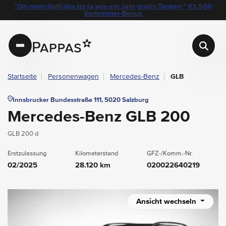
layout.table-of-content
Technische Daten
Fahrzeugausstattung
Leasing
Standort & Ansprechpartner
Garantie
Ihre Vorteile auf einen Blick
Das könnte Sie auch interessieren
Angebote & Aktionen bei Pappas
"Oh-mein-Gott-das-ist-ja-wie-ein-Jahr-gratis-Tanken-" €1.500
Navigation überspringen
Zum Hauptcontent
Zur Hauptnavigation springen
Verbrenner-Bonus
Pappas
Startseite
Personenwagen
Mercedes-Benz
GLB
Innsbrucker Bundesstraße 111, 5020 Salzburg
Mercedes-Benz GLB 200
GLB 200 d
Erstzulassung
Kilometerstand
GFZ-/Komm.-Nr.
02/2025
28.120 km
020022640219
Ansicht wechseln