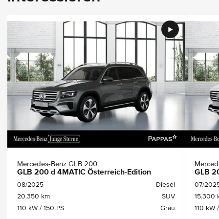
Mercedes-Benz GLB 200
Merced
GLB 200 d 4MATIC Österreich-Edition
GLB 20
08/2025
Diesel
07/202
20.350 km
SUV
15.300 
110 kW / 150 PS
Grau
110 kW 