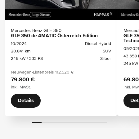
Mercedes-Benz GLE 350
Merced
GLE 350 de 4MATIC Österreich-Edition
GLE 35
Techno
10/2024
Diesel-Hybrid
05/202
20.841 km
SUV
43.358
245 kW / 333 PS
Silber
245 kW 
Neuwagen-Listenpreis
112.520 €
79.800 €
69.80
inkl. MwSt.
inkl. Mw
Details
Det