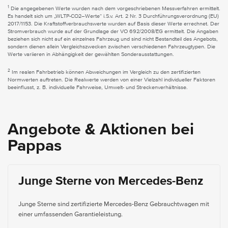
1
Die angegebenen Werte wurden nach dem vorgeschriebenen Messverfahren ermittelt.
Es handelt sich um „WLTP-CO2–Werte“ i.S.v. Art. 2 Nr. 3 Durchführungsverordnung (EU)
2017/1153. Die Kraftstoffverbrauchswerte wurden auf Basis dieser Werte errechnet. Der
Stromverbrauch wurde auf der Grundlage der VO 692/2008/EG ermittelt. Die Angaben
beziehen sich nicht auf ein einzelnes Fahrzeug und sind nicht Bestandteil des Angebots,
sondern dienen allein Vergleichszwecken zwischen verschiedenen Fahrzeugtypen. Die
Werte variieren in Abhängigkeit der gewählten Sonderausstattungen.
2
Im realen Fahrbetrieb können Abweichungen im Vergleich zu den zertifizierten
Normwerten auftreten. Die Realwerte werden von einer Vielzahl individueller Faktoren
beeinflusst, z. B. individuelle Fahrweise, Umwelt- und Streckenverhältnisse.
Angebote & Aktionen bei
Pappas
Junge Sterne von Mercedes-Benz
Junge Sterne sind zertifizierte Mercedes-Benz Gebrauchtwagen mit
einer umfassenden Garantieleistung.