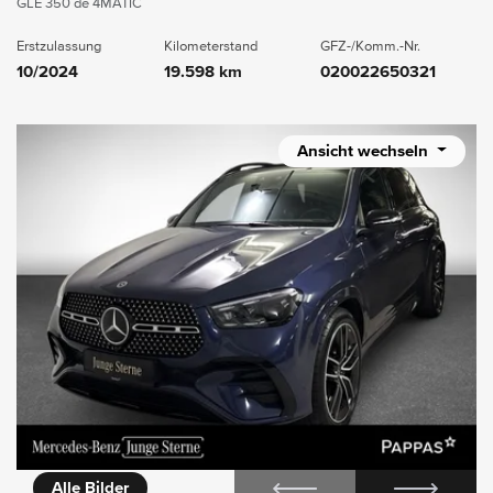
GLE 350 de 4MATIC
Erstzulassung
Kilometerstand
GFZ-/Komm.-Nr.
10/2024
19.598 km
020022650321
Ansicht wechseln
rie
360° Außenansicht
Alle Bilder