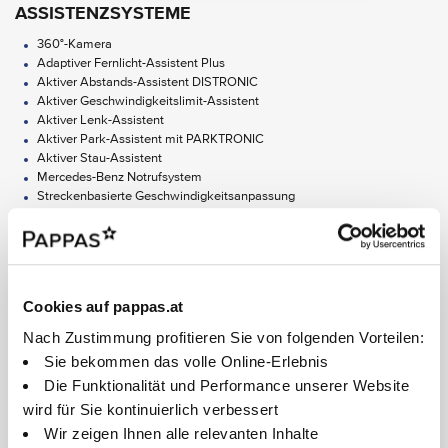
ASSISTENZSYSTEME
360°-Kamera
Adaptiver Fernlicht-Assistent Plus
Aktiver Abstands-Assistent DISTRONIC
Aktiver Geschwindigkeitslimit-Assistent
Aktiver Lenk-Assistent
Aktiver Park-Assistent mit PARKTRONIC
Aktiver Stau-Assistent
Mercedes-Benz Notrufsystem
Streckenbasierte Geschwindigkeitsanpassung
Transparente Motorhaube
Verkehrszeichen-Assistent
Alle Ausstattungen anzeigen
AUDIO & KOMMUNIKATION
Cookies auf pappas.at
Erweiterte Funktionen MBUX
Nach Ablauf von limitierten Laufzeiten können "Digital Extras" kostenpflichtig im
Mercedes-Benz Store verlängert werden, sofern sie zu diesem Zeitpunkt noch für das
Festplatten-Navigation
Nach Zustimmung profitieren Sie von folgenden Vorteilen:
entsprechende Fahrzeug angeboten werden.
MBUX Augmented Reality für Navigation
Die Nutzung der "Digitalen Extras" setzt die dauerhafte Annahme deren
Sie bekommen das volle Online-Erlebnis
Android Auto
Nutzungsbedingungen und der Mercedes me ID Nutzungsbedingungen in ihrer jeweils
gültigen Fassung, die dauerhafte Verknüpfung von Fahrzeugs und Mercedes-Benz
Apple CarPlay
Die Funktionalität und Performance unserer Website
Benutzerkonto, die Einwilligung in das Speichern und Abfragen von notwendigen
Burmester Surround-Soundsystem
wird für Sie kontinuierlich verbessert
Informationen zur Aktivierung einiger Digitaler Extras im verknüpften Fahrzeug und -
Digitales Radio
soweit zutreffend - die Freischaltung der Digitalen Extras voraus. Informationen zu
Wir zeigen Ihnen alle relevanten Inhalte
MBUX Multimediasystem
personenbezogenen Daten, die für die Nutzung von Digitalen Extras verarbeitet werden,