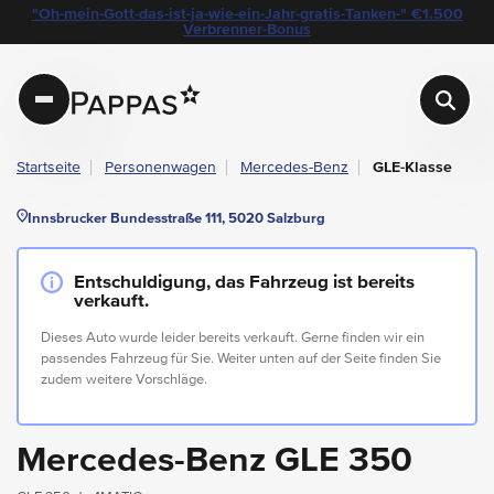
layout.table-of-content
Technische Daten
Fahrzeugausstattung
Leasing
Standort & Ansprechpartner
Garantie
Ihre Vorteile auf einen Blick
Das könnte Sie auch interessieren
Angebote & Aktionen bei Pappas
"Oh-mein-Gott-das-ist-ja-wie-ein-Jahr-gratis-Tanken-" €1.500
Navigation überspringen
Zum Hauptcontent
Zur Hauptnavigation springen
Verbrenner-Bonus
Pappas
Startseite
Personenwagen
Mercedes-Benz
GLE-Klasse
Innsbrucker Bundesstraße 111, 5020 Salzburg
Entschuldigung, das Fahrzeug ist bereits
verkauft.
Dieses Auto wurde leider bereits verkauft. Gerne finden wir ein
passendes Fahrzeug für Sie. Weiter unten auf der Seite finden Sie
zudem weitere Vorschläge.
Mercedes-Benz GLE 350