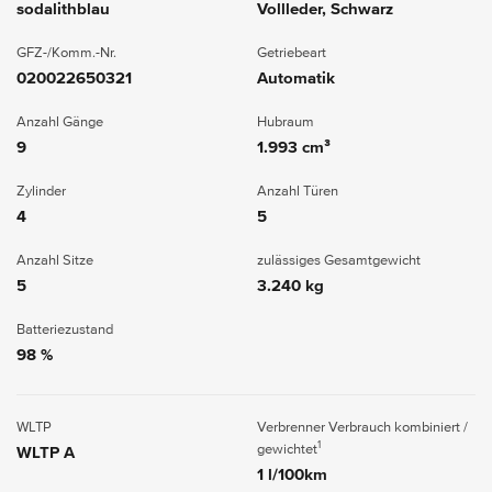
sodalithblau
Vollleder, Schwarz
GFZ-/Komm.-Nr.
Getriebeart
020022650321
Automatik
Anzahl Gänge
Hubraum
9
1.993 cm³
Zylinder
Anzahl Türen
4
5
Anzahl Sitze
zulässiges Gesamtgewicht
5
3.240 kg
Batteriezustand
98 %
WLTP
Verbrenner Verbrauch kombiniert /
1
gewichtet
WLTP A
1 l/100km