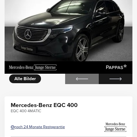
rie
360° Außenansicht
Alle Bilder
Mercedes-Benz EQC 400
EQC 400 4MATIC
noch 24 Monate Restgarantie