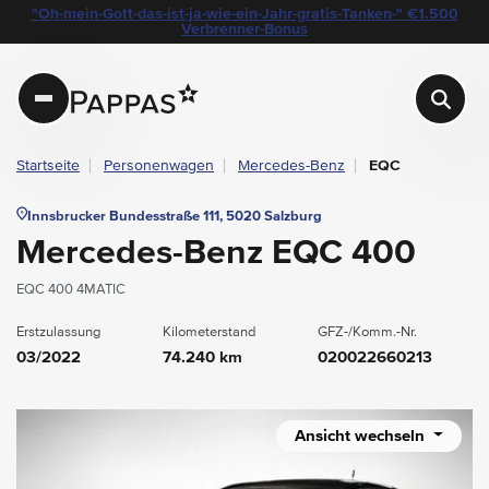
layout.table-of-content
Technische Daten
Fahrzeugausstattung
Standort & Ansprechpartner
Garantie
Ihre Vorteile auf einen Blick
Das könnte Sie auch interessieren
Angebote & Aktionen bei Pappas
"Oh-mein-Gott-das-ist-ja-wie-ein-Jahr-gratis-Tanken-" €1.500
Navigation überspringen
Zum Hauptcontent
Zur Hauptnavigation springen
Verbrenner-Bonus
Pappas
Startseite
Personenwagen
Mercedes-Benz
EQC
Innsbrucker Bundesstraße 111, 5020 Salzburg
Mercedes-Benz EQC 400
EQC 400 4MATIC
Erstzulassung
Kilometerstand
GFZ-/Komm.-Nr.
03/2022
74.240 km
020022660213
Ansicht wechseln