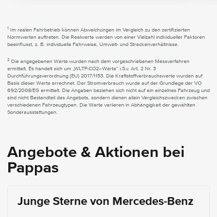
1
Im realen Fahrbetrieb können Abweichungen im Vergleich zu den zertifizierten
Normwerten auftreten. Die Realwerte werden von einer Vielzahl individueller Faktoren
beeinflusst, z. B. individuelle Fahrweise, Umwelt- und Streckenverhältnisse.
2
Die angegebenen Werte wurden nach dem vorgeschriebenen Messverfahren
ermittelt. Es handelt sich um „WLTP-CO2–Werte“ i.S.v. Art. 2 Nr. 3
Durchführungsverordnung (EU) 2017/1153. Die Kraftstoffverbrauchswerte wurden auf
Basis dieser Werte errechnet. Der Stromverbrauch wurde auf der Grundlage der VO
692/2008/EG ermittelt. Die Angaben beziehen sich nicht auf ein einzelnes Fahrzeug und
sind nicht Bestandteil des Angebots, sondern dienen allein Vergleichszwecken zwischen
verschiedenen Fahrzeugtypen. Die Werte variieren in Abhängigkeit der gewählten
Sonderausstattungen.
Angebote & Aktionen bei
Pappas
Junge Sterne von Mercedes-Benz