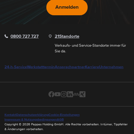
Anmelden
0800 727 727
21
Standorte
Verkaufs- und Service-Standorte immer für
Sie da.
24-h-Service
Werkstatttermin
Ansprechpartner
Karriere
Unternehmen
Kontakt
Datenschutzerklärung
Cookie-Einstellungen
Impressum & Nutzungsbedingungen
AGB
Copyright © 2026 Pappas Holding GmbH. Alle Rechte vorbehalten. Irrtümer, Tippfehler
& Änderungen vorbehalten.