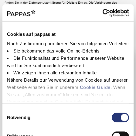
Umfeldbeleuchtung des Aussenspiegels
finden Sie in der Datenschutzerklärung für Digitale Extras. Die Verbindung des
Kommunikationsmoduls zum Mobilfunknetz einschließlich des Notrufsystems ist von der
Wärme- und geräuschdämmendes Akustikglas
jeweiligen Netzabdeckung und Verfügbarkeit der Netzproviderabhängig.
Wärmedämmend dunkel getöntes Glas
EASY-PACK Heckklappe
INTERIEUR
Cookies auf pappas.at
Standort & Ansprechpartner
Schiebedach
Nach Zustimmung profitieren Sie von folgenden Vorteilen:
Ambientebeleuchtung
Sie bekommen das volle Online-Erlebnis
Doppel-USB Ladeanschluss im Fond (Typ C)
Die Funktionalität und Performance unserer Website
EASY-PACK Laderaumabdeckung
Electric Art Interieur
wird für Sie kontinuierlich verbessert
Fahrersitz elektrisch einstellbar mit Memory-Funktion
Wir zeigen Ihnen alle relevanten Inhalte
Innenhimmel Stoff schwarz
Nähere Details zur Verwendung von Cookies auf unserer
Klimatisierungsautomatik THERMATIC
Webseite erhalten Sie in unserem
Cookie Guide
. Wenn
Kneebag
Lenkradheizung
Sie auf „Allen zustimmen“ klicken, sind Sie mit der
Lenkradschaltpaddles
Verwendung von allen Cookies (inkl. Drittanbietern) auf
Multifunktions-Sportlenkrad in Leder Nappa
dieser Webseite einverstanden und helfen uns dabei
E
Vordersitz rechts elektrisch verstellbar mit Memory-Funktion
diese Webseite auch in Zukunft zu verbessern und
Sitzheizung für Fahrer und Beifahrer
Notwendig
Pappas Classic Platin
i
nutzerfreundlich zu gestalten.
n
Georg Pappas Automobil GmbH
Wenn Sie nur einzelne Cookies erlauben wollen, können
w