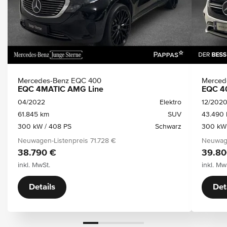
Mercedes-Benz EQC 400
Merced
EQC 4MATIC AMG Line
EQC 4
04/2022
Elektro
12/202
61.845 km
SUV
43.490
300 kW / 408 PS
Schwarz
300 kW 
Neuwagen-Listenpreis
71.728 €
Neuwage
38.790 €
39.80
inkl. MwSt.
inkl. Mw
Details
Det