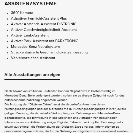
ASSISTENZSYSTEME
360°-Kamera
Adaptiver Fernlicht-Assistent Plus
Aktiver Abstands-Assistent DISTRONIC
Aktiver Geschwindigkeitslimit-Assistent
Aktiver Lenk-Assistent
Aktiver Park-Assistent mit PARKTRONIC
Mercedes-Benz Notrufsystem
Streckenbasierte Geschwindigkeitsanpassung
Verkehrszeichen-Assistent
AUDIO & KOMMUNIKATION
Alle Ausstattungen anzeigen
Android Auto
Apple CarPlay
Digitales Radio
Nach Ablauf von limitierten Laufzeiten können "Digital Extras" kostenpflichtig im
Mercedes-Benz Store verlängert werden, sofern sie zu diesem Zeitpunkt noch für das
MBUX Multimediasystem
entsprechende Fahrzeug angeboten werden.
Smartphone Integration
Die Nutzung der "Digitalen Extras" setzt die dauerhafte Annahme deren
Touchpad
Nutzungsbedingungen und der Mercedes me ID Nutzungsbedingungen in ihrer jeweils
gültigen Fassung, die dauerhafte Verknüpfung von Fahrzeugs und Mercedes-Benz
Benutzerkonto, die Einwilligung in das Speichern und Abfragen von notwendigen
EXTERIEUR
Informationen zur Aktivierung einiger Digitaler Extras im verknüpften Fahrzeug und -
soweit zutreffend - die Freischaltung der Digitalen Extras voraus. Informationen zu
Beide Aussenspiegel elektrisch an- und ausklappbar
personenbezogenen Daten, die für die Nutzung von Digitalen Extras verarbeitet werden,