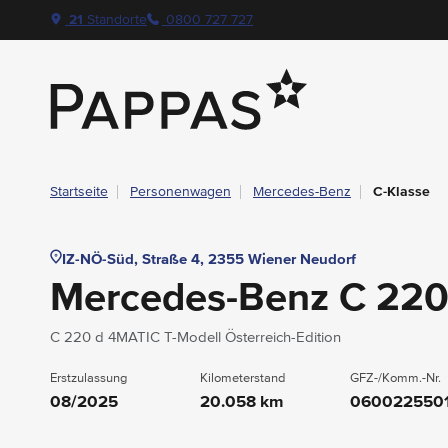
layout.table-of-content
Technische Daten
Fahrzeugausstattung
Standort & Ansprechpartner
Das könnte Sie auch interessieren
Angebote & Aktionen bei Pappas
Navigation überspringen
Zum Hauptcontent
Zur Hauptnavigation springen
21
Standorte
0800 727 727
Pappas
Startseite
Personenwagen
Mercedes-Benz
C-Klasse
IZ-NÖ-Süd, Straße 4, 2355 Wiener Neudorf
Mercedes-Benz C 22
C 220 d 4MATIC T-Modell Österreich-Edition
Erstzulassung
Kilometerstand
GFZ-/Komm.-Nr.
08/2025
20.058 km
060022550