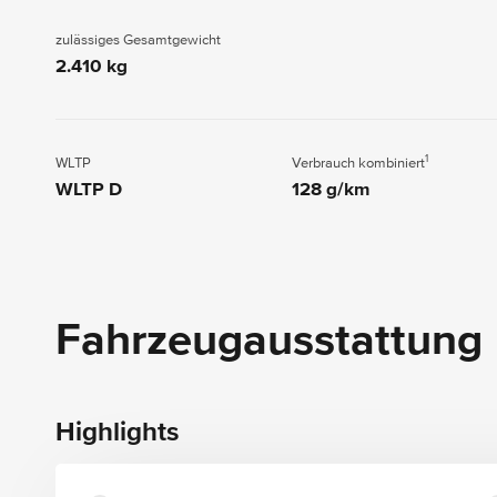
zulässiges Gesamtgewicht
2.410 kg
1
WLTP
Verbrauch kombiniert
WLTP D
128 g/km
Fahrzeugausstattung
Highlights