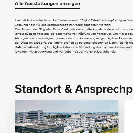
Alle Ausstattungen anzeigen
EXTERIEUR
Anhängevorrichtung mit ESP
Nach Ablauf von limitierten Laufzeiten können "Digital Extras" kostenpflichtig im M
Zeitpunkt noch für das entsprechende Fahrzeug angeboten werden.
Anhängerstabilisierung
Die Nutzung der "Digitalen Extras" setzt die dauerhafte Annahme deren Nutzungs
AMG Line Exterieur
jeweils gültigen Fassung, die dauerhafte Verknüpfung von Fahrzeugs und Mercedes-
Abfragen von notwendigen Informationen zur Aktivierung einiger Digitaler Extras im 
Aussenspiegel elektrisch anklappbar
der Digitalen Extras voraus. Informationen zu personenbezogenen Daten, die für die 
Datenschutzerklärung für Digitale Extras. Die Verbindung des Kommunikationsmoduls
INTERIEUR
jeweiligen Netzabdeckung und Verfügbarkeit der Netzproviderabhängig.
AMG Fussmatten
AMG Line Interieur
Ambientebeleuchtung
Beifahrersitz elektrisch einstellbar mit
Standort & Ansprechp
Memory-Funktion
Doppelcupholder
Fahrerdisplay
Innenhimmel Stoff schwarz
Klimatisierungsautomatik THERMATIC
Lenkradheizung