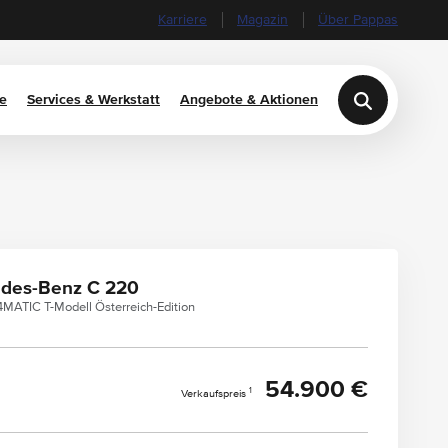
Karriere
Magazin
Über Pappas
e
Services & Werkstatt
Angebote & Aktionen
des-Benz C 220
MATIC T-Modell Österreich-Edition
54.900 €
1
Verkaufspreis