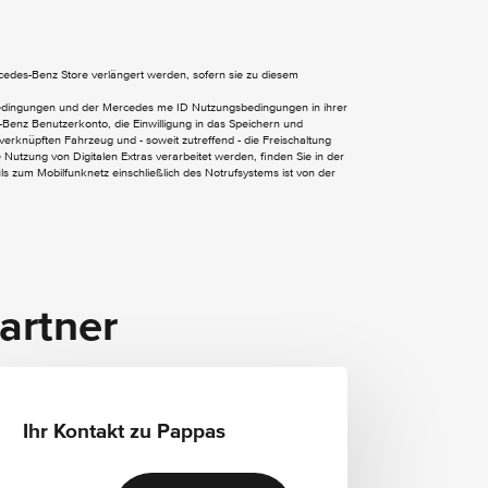
Dachreling schwarz
ercedes-Benz Store verlängert werden, sofern sie zu diesem
Wärmedämmend dunkel getöntes Glas
bedingungen und der Mercedes me ID Nutzungsbedingungen in ihrer
EASY-PACK Heckklappe
Benz Benutzerkonto, die Einwilligung in das Speichern und
verknüpften Fahrzeug und - soweit zutreffend - die Freischaltung
Nutzung von Digitalen Extras verarbeitet werden, finden Sie in der
 zum Mobilfunknetz einschließlich des Notrufsystems ist von der
Multifunktions-Sportlenkrad in Leder
Nappa
Sitzlehnen im Fond klappbar
Sportsitze
artner
Vordersitz links elektrisch verstellbar mit
Memory-Funktion
Zentraldisplay
Zierelemente Metallstruktur
Sitzheizung für Fahrer und Beifahrer
Ihr Kontakt zu Pappas