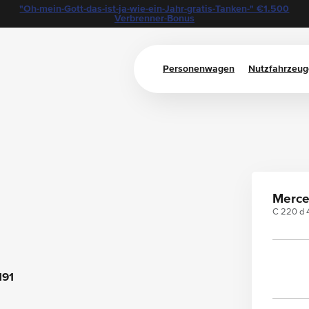
"Oh-mein-Gott-das-ist-ja-wie-ein-Jahr-gratis-Tanken-" €1.500
Verbrenner-Bonus
Personenwagen
Nutzfahrzeug
0
Merce
C 220 d 4
191