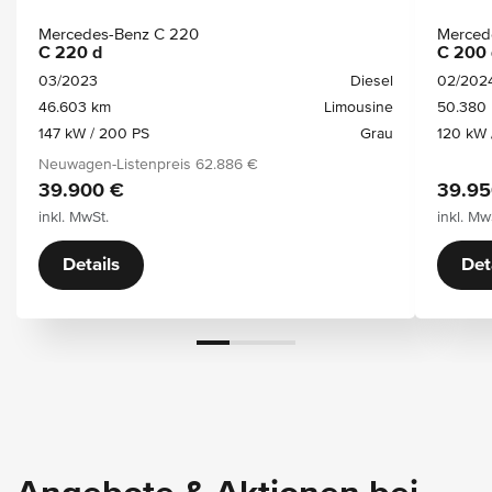
Mercedes-Benz C 220
Merced
C 220 d
C 200 
03/2023
Diesel
02/202
46.603 km
Limousine
50.380
147 kW / 200 PS
Grau
120 kW 
Neuwagen-Listenpreis
62.886 €
39.900 €
39.95
inkl. MwSt.
inkl. Mw
Details
Det