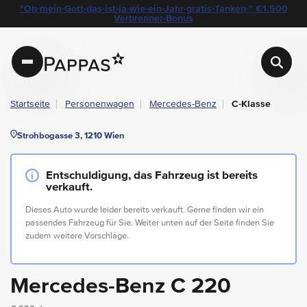
layout.table-of-content
Technische Daten
Fahrzeugausstattung
Standort & Ansprechpartner
Das könnte Sie auch interessieren
Angebote & Aktionen bei Pappas
"Oh-mein-Gott-das-ist-ja-wie-ein-Jahr-gratis-Tanken-" €1.500
Navigation überspringen
Zum Hauptcontent
Zur Hauptnavigation springen
Verbrenner-Bonus
Pappas
Startseite
Personenwagen
Mercedes-Benz
C-Klasse
Strohbogasse 3, 1210 Wien
Entschuldigung, das Fahrzeug ist bereits
verkauft.
Dieses Auto wurde leider bereits verkauft. Gerne finden wir ein
passendes Fahrzeug für Sie. Weiter unten auf der Seite finden Sie
zudem weitere Vorschläge.
Mercedes-Benz C 220