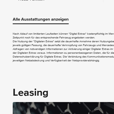
AUDIO & KOMMUNIKATION
Navigation
Alle Ausstattungen anzeigen
Navigation Plus
Burmester Surround-Soundsystem
Nach Ablauf von limitierten Laufzeiten können "Digital Extras" kostenpflichtig im M
Digitales Radio (DAB)
Zeitpunkt noch für das entsprechende Fahrzeug angeboten werden.
Kombiinstrument mit Farbdisplay
Die Nutzung der "Digitalen Extras" setzt die dauerhafte Annahme deren Nutzungs
jeweils gültigen Fassung, die dauerhafte Verknüpfung von Fahrzeugs und Mercedes-
Abfragen von notwendigen Informationen zur Aktivierung einiger Digitaler Extras im 
EXTERIEUR
der Digitalen Extras voraus. Informationen zu personenbezogenen Daten, die für die 
Datenschutzerklärung für Digitale Extras. Die Verbindung des Kommunikationsmoduls
jeweiligen Netzabdeckung und Verfügbarkeit der Netzproviderabhängig.
Colorverglasung im Fond - Schwarzglas
Elektr. Betätigung für Schiebetür links
AMG Frontstossfänger mit Zierelementen in
schwarz
Aktiver Feststeller Schiebetür
Aussensp.elektr.verst.-
Leasing
u.beheizb.m.integr.Blinkl.
Aussenspiegel in schwarz lackiert
Bremssättel mit Mercedes-Benz Schriftzug
Dachreling eloxiert