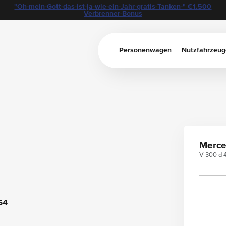
"Oh-mein-Gott-das-ist-ja-wie-ein-Jahr-gratis-Tanken-" €1.500
Verbrenner-Bonus
Personenwagen
Nutzfahrzeug
0
Merce
V 300 d 
54