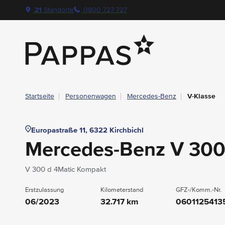
layout.table-of-content
Technische Daten
Fahrzeugausstattung
Leasing
Beispielangebot
Standort & Ansprechpartner
Das könnte Sie auch interessieren
Angebote & Aktionen bei Pappas
Navigation überspringen
Zum Hauptcontent
Zur Hauptnavigation springen
21
Standorte
0800 727 727
Pappas
Startseite
Personenwagen
Mercedes-Benz
V-Klasse
Europastraße 11, 6322 Kirchbichl
Mercedes-Benz V 30
V 300 d 4Matic Kompakt
Erstzulassung
Kilometerstand
GFZ-/Komm.-Nr.
06/2023
32.717 km
0601125413