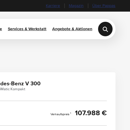
Karriere
Magazin
Über Pappas
e
Services & Werkstatt
Angebote & Aktionen
des-Benz V 300
4Matic Kompakt
107.988 €
1
Verkaufspreis