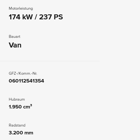
Motorleistung
174 kW / 237 PS
Bauart
Van
GFZ-/Komm.-Nr.
060112541354
Hubraum
1.950 cm³
Radstand
3.200 mm