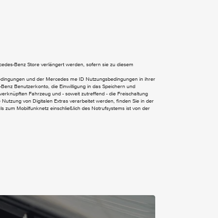
Kommunikationsmodul (LTE) für digitale
Dienste
Touchpad
ercedes-Benz Store verlängert werden, sofern sie zu diesem
Warnlampe für Wischwasserfüllstand
Display-Diagonale 26 cm (10.25)
bedingungen und der Mercedes me ID Nutzungsbedingungen in ihrer
Benz Benutzerkonto, die Einwilligung in das Speichern und
verknüpften Fahrzeug und - soweit zutreffend - die Freischaltung
Nutzung von Digitalen Extras verarbeitet werden, finden Sie in der
 zum Mobilfunknetz einschließlich des Notrufsystems ist von der
Fenster v. rechts - fest in
Seitenwand/Schiebetür
Kühlergrill schwarz lackiert
Metallic-Lack
Schiebetür links
Schweller Exterieur
Separat zu öffnende Heckscheibe
Stossfänger und Anbauteile in Wagenfarbe
lackiert
Wärmedämmendes Glas rundum