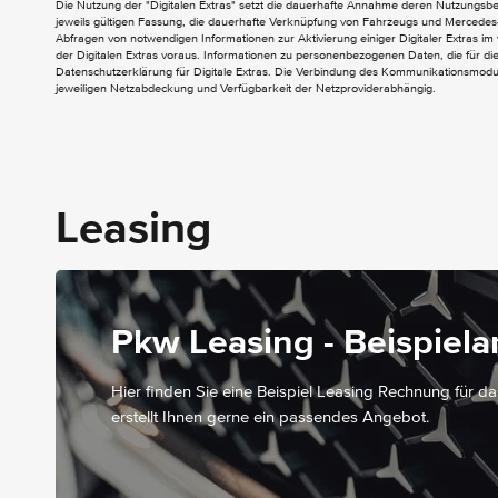
Die Nutzung der "Digitalen Extras" setzt die dauerhafte Annahme deren Nutzungs
Colorverglasung im Fond - Schwarzglas
jeweils gültigen Fassung, die dauerhafte Verknüpfung von Fahrzeugs und Mercedes-
Abfragen von notwendigen Informationen zur Aktivierung einiger Digitaler Extras im 
Elektr. Betätigung für Schiebetür links
der Digitalen Extras voraus. Informationen zu personenbezogenen Daten, die für die 
Aktiver Feststeller Schiebetür
Datenschutzerklärung für Digitale Extras. Die Verbindung des Kommunikationsmoduls
jeweiligen Netzabdeckung und Verfügbarkeit der Netzproviderabhängig.
Aussenspiegel elektrisch heranklappbar
Aussenspiegel heizbar und elektrisch
verstellbar
Dachverkleidung
INTERIEUR
Leasing
Klimaanlage halbautom. geregelt -
TEMPMATIC im Fond
Airbag Beifahrer
Armlehnen für Bestuhlung im Fahrgastraum
Pkw Leasing - Beispiel
Befestigungspunkte im Dachrahmen
Beifahrersitz Zweisitzer
Hier finden Sie eine Beispiel Leasing Rechnung für d
Haltegriffe für Einstieg Fahrer und Beifahrer
erstellt Ihnen gerne ein passendes Angebot.
Haltegriff im Fond
Innenraumleuchte(n) im Fond
Innenverkleidung gehobene Ausführung
Klimazone 1 (kalt/komfort)