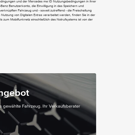
bedingungen und der Mercedes me ID Nutzungsbedingungen in ihrer
Fenster fest hinten
Benz Benutzerkonto, die Einwilligung in das Speichern und
verknüpften Fahrzeug und - soweit zutreffend - die Freischaltung
Fenster in Heckklappe/Hecktür mit Wisch-
Nutzung von Digitalen Extras verarbeitet werden, finden Sie in der
und Waschanlage
 zum Mobilfunknetz einschließlich des Notrufsystems ist von der
Heckklappe
Metallic-Lack
Schiebetür links
Wärmedämmendes Glas rundum
Komfort-Fahrersitz
Kunststoffboden TPO im Fahrgastraum
Lederlenkrad
Lenkrad in Neigung und Höhe verstellbar
angebot
Multifunktionslenkrad mit Reiserechner
Stoff Caluma schwarz
as gewählte Fahrzeug. Ihr Verkaufsberater
Thorax-Pelvis-Sidebag Fahrer
Warmluftkanal zum Fahrgastraum
Windowbags für Fahrer und Beifahrer
abschliessbares Handschuhfach
halbautomatisch geregelt Klimaanlage