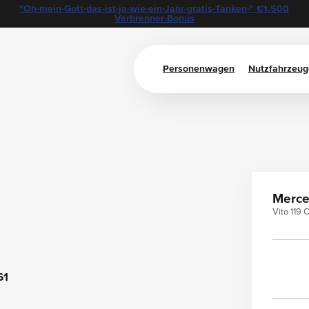
"Oh-mein-Gott-das-ist-ja-wie-ein-Jahr-gratis-Tanken-" €1.500
Verbrenner-Bonus
Personenwagen
Nutzfahrzeug
Merce
Vito 119 
61