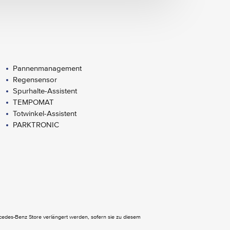
Pannenmanagement
Regensensor
Spurhalte-Assistent
TEMPOMAT
Totwinkel-Assistent
PARKTRONIC
Kommunikationsmodul (LTE) für digitale
Dienste
Warnlampe für Wischwasserfüllstand
ercedes-Benz Store verlängert werden, sofern sie zu diesem