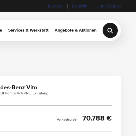
Karriere
Magazin
Über Pappas
e
Services & Werkstatt
Angebote & Aktionen
des-Benz Vito
CDI Kombi 4x4 PRO Extralang
70.788 €
1
Verkaufspreis