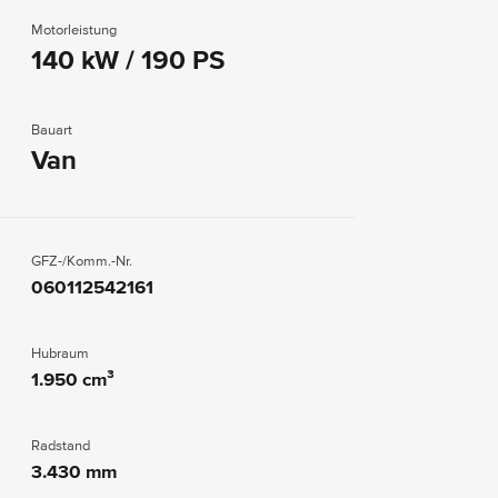
Motorleistung
140 kW / 190 PS
Bauart
Van
GFZ-/Komm.-Nr.
060112542161
Hubraum
1.950 cm³
Radstand
3.430 mm