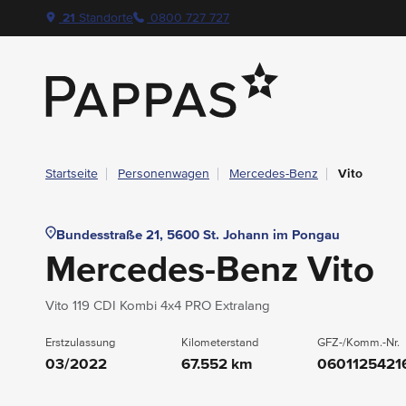
layout.table-of-content
Technische Daten
Fahrzeugausstattung
Leasing
Beispielangebot
Standort & Ansprechpartner
Das könnte Sie auch interessieren
Angebote & Aktionen bei Pappas
Navigation überspringen
Zum Hauptcontent
Zur Hauptnavigation springen
21
Standorte
0800 727 727
Pappas
Startseite
Personenwagen
Mercedes-Benz
Vito
Bundesstraße 21, 5600 St. Johann im Pongau
Mercedes-Benz Vito
Vito 119 CDI Kombi 4x4 PRO Extralang
Erstzulassung
Kilometerstand
GFZ-/Komm.-Nr.
03/2022
67.552 km
0601125421