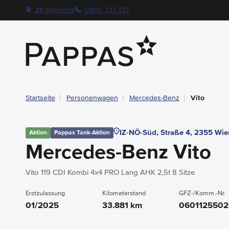
layout.table-of-content
Technische Daten
Fahrzeugausstattung
Aktionen
Leasing
Beispielangebot
Standort & Ansprechpartner
Das könnte Sie auch interessieren
Angebote & Aktionen bei Pappas
Navigation überspringen
Zum Hauptcontent
Zur Hauptnavigation springen
21
Standorte
0800 727 727
Pappas
Startseite
Personenwagen
Mercedes-Benz
Vito
IZ-NÖ-Süd, Straße 4, 2355 Wie
Aktion
Pappas Tank-Aktion
Mercedes-Benz Vito
Vito 119 CDI Kombi 4x4 PRO Lang AHK 2,5t 8 Sitze
Erstzulassung
Kilometerstand
GFZ-/Komm.-Nr.
01/2025
33.881 km
0601125502