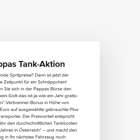
Kühlergrill verchromt
Schiebetür links
Stossfänger und Anbauteile in Wagenfarbe
lackiert
Wärmedämmendes Glas rundum
Lordosenstütze Beifahrersitz
ppas Tank-Aktion
Lordosenstütze Fahrersitz
Multifunktionslenkrad
nde Spritpreise? Dann ist jetzt der
Nachtbeleuchtung Fond
ge Zeitpunkt für ein Schnäppchen!
Sitzbef. vis-a-vis 1. Fondsitzr. Schienen
rn Sie sich in der Pappas Börse den
Sitzschienensystem mit Schnellverriegelung
in-Gott-das-ist-ja-wie-ein-Jahr-gratis-
Stoff Caluma schwarz
n“-Verbrenner-Bonus in Höhe von
Thorax-Pelvis-Sidebag Beifahrer
 Euro auf ausgewählte gebrauchte Pkw
Thorax-Pelvis-Sidebag Fahrer
ansporter. Der Preisvorteil entspricht
Warmluftkanal zum Fahrgastraum
ähr den durchschnittlichen Tankkosten
Windowbags für Fahrer und Beifahrer
 Jahres in Österreich* – und macht den
abschliessbares Handschuhfach
ieg in Ihr nächstes Fahrzeug noch
halbautomatisch geregelt Klimaanlage