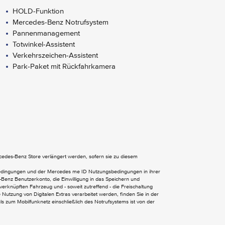
HOLD-Funktion
Mercedes-Benz Notrufsystem
Pannenmanagement
Totwinkel-Assistent
Verkehrszeichen-Assistent
Park-Paket mit Rückfahrkamera
Kommunikationsmodul (LTE) für digitale
Dienste
MBUX Multimediasystem
ercedes-Benz Store verlängert werden, sofern sie zu diesem
bedingungen und der Mercedes me ID Nutzungsbedingungen in ihrer
Benz Benutzerkonto, die Einwilligung in das Speichern und
verknüpften Fahrzeug und - soweit zutreffend - die Freischaltung
Fenster v. rechts - fest in
Nutzung von Digitalen Extras verarbeitet werden, finden Sie in der
Seitenwand/Schiebetür
 zum Mobilfunknetz einschließlich des Notrufsystems ist von der
Heckklappe
Heizung für Scheibenwaschanlage