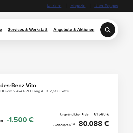
Karriere
Magazin
Über Pappas
e
Services & Werkstatt
Angebote & Aktionen
des-Benz Vito
 CDI Kombi 4x4 PRO Lang AHK 2,5t 8 Sitze
1
81.588 €
Ursprünglicher Preis
-1.500 €
tt
80.088 €
1
2
Aktionspreis