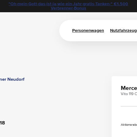
"Oh-mein-Gott-das-ist-ja-wie-ein-Jahr-gratis-Tanken-" €1.500
Verbrenner-Bonus
Personenwagen
Nutzfahrzeug
ner Neudorf
Merce
Vito 119
18
Aktionsraba