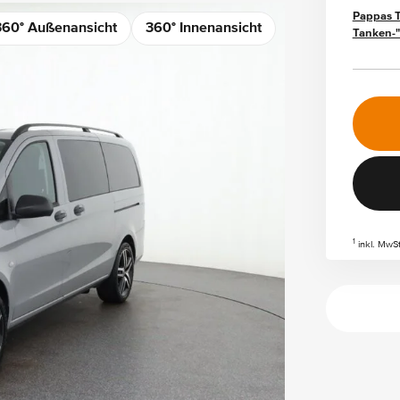
Pappas Ta
360° Außenansicht
360° Innenansicht
Tanken-"
1
inkl. MwS