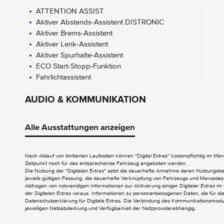
ATTENTION ASSIST
Aktiver Abstands-Assistent DISTRONIC
Aktiver Brems-Assistent
Aktiver Lenk-Assistent
Aktiver Spurhalte-Assistent
ECO Start-Stopp-Funktion
Fahrlichtassistent
AUDIO & KOMMUNIKATION
Navigation
2-Wege-Lautsprecher vorn und hinten
Alle Ausstattungen anzeigen
Digitales Radio (DAB)
Kombiinstrument mit Farbdisplay
Nach Ablauf von limitierten Laufzeiten können "Digital Extras" kostenpflichtig im M
Zeitpunkt noch für das entsprechende Fahrzeug angeboten werden.
EXTERIEUR
Die Nutzung der "Digitalen Extras" setzt die dauerhafte Annahme deren Nutzungs
jeweils gültigen Fassung, die dauerhafte Verknüpfung von Fahrzeugs und Mercedes-
Abfragen von notwendigen Informationen zur Aktivierung einiger Digitaler Extras im 
Colorverglasung im Fond - Schwarzglas
der Digitalen Extras voraus. Informationen zu personenbezogenen Daten, die für die 
Aktiver Feststeller Schiebetür
Datenschutzerklärung für Digitale Extras. Die Verbindung des Kommunikationsmoduls
jeweiligen Netzabdeckung und Verfügbarkeit der Netzproviderabhängig.
Aussenspiegel heizbar und elektrisch
verstellbar