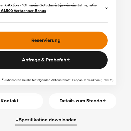
nk-Aktion - "Oh-mein-Gott-das-ist-ja-wie-ein-Jahr-gratis-
 €1.500 Verbrenner-Bonus
Reservierung
Anfrage & Probefahrt
2
t.
Aktionspreis beinhaltet folgenden Aktionsrabatt : Pappas Tank-Aktion (1.500 €)
Kontakt
Details zum Standort
Spezifikation downloaden