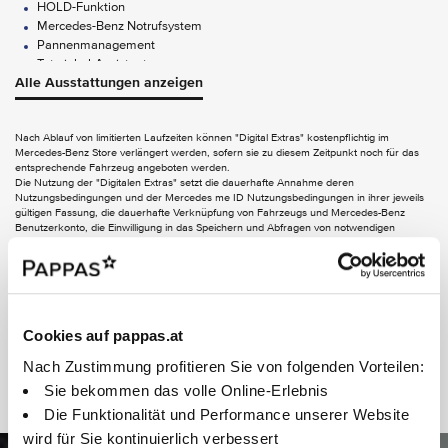
HOLD-Funktion
Mercedes-Benz Notrufsystem
Pannenmanagement
Totwinkel-Assistent
Alle Ausstattungen anzeigen
Verkehrszeichen-Assistent
AUDIO & KOMMUNIKATION
Nach Ablauf von limitierten Laufzeiten können "Digital Extras" kostenpflichtig im
Mercedes-Benz Store verlängert werden, sofern sie zu diesem Zeitpunkt noch für das
Navigation
entsprechende Fahrzeug angeboten werden.
Burmester Surround-Soundsystem
Die Nutzung der "Digitalen Extras" setzt die dauerhafte Annahme deren
Digitales Radio (DAB)
Nutzungsbedingungen und der Mercedes me ID Nutzungsbedingungen in ihrer jeweils
gültigen Fassung, die dauerhafte Verknüpfung von Fahrzeugs und Mercedes-Benz
Kommunikationsmodul (LTE) für digitale Dienste
Benutzerkonto, die Einwilligung in das Speichern und Abfragen von notwendigen
MBUX Multimediasystem
Informationen zur Aktivierung einiger Digitaler Extras im verknüpften Fahrzeug und -
Touchpad
soweit zutreffend - die Freischaltung der Digitalen Extras voraus. Informationen zu
personenbezogenen Daten, die für die Nutzung von Digitalen Extras verarbeitet werden,
finden Sie in der Datenschutzerklärung für Digitale Extras. Die Verbindung des
EXTERIEUR
Kommunikationsmoduls zum Mobilfunknetz einschließlich des Notrufsystems ist von der
jeweiligen Netzabdeckung und Verfügbarkeit der Netzproviderabhängig.
Anhängerrangier-Assistent
Cookies auf pappas.at
Colorverglasung im Fond - Schwarzglas
Elektr. Betätigung für Schiebetür links
Nach Zustimmung profitieren Sie von folgenden Vorteilen:
Aktiver Feststeller Schiebetür
Sie bekommen das volle Online-Erlebnis
Leasing
Aussensp.elektr.verst.-u.beheizb.m.integr.Blinkl.
Die Funktionalität und Performance unserer Website
Aussenspiegel - automatisch heranklappbar
wird für Sie kontinuierlich verbessert
Bremssättel mit Mercedes-Benz Schriftzug