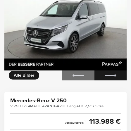
icht
360° Innenansicht
Alle Bilder
Mercedes-Benz V 250
V 250 Cdi 4MATIC AVANTGARDE Lang AHK 2,5t 7 Sitze
113.988 €
1
Verkaufspreis