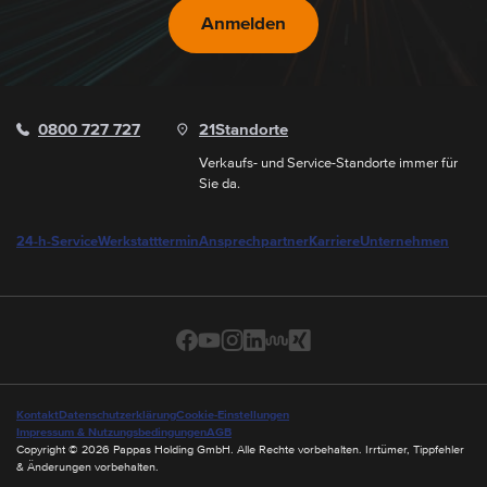
Anmelden
0800 727 727
21
Standorte
Verkaufs- und Service-Standorte immer für
Sie da.
24-h-Service
Werkstatttermin
Ansprechpartner
Karriere
Unternehmen
Kontakt
Datenschutzerklärung
Cookie-Einstellungen
Impressum & Nutzungsbedingungen
AGB
Copyright © 2026 Pappas Holding GmbH. Alle Rechte vorbehalten. Irrtümer, Tippfehler
& Änderungen vorbehalten.