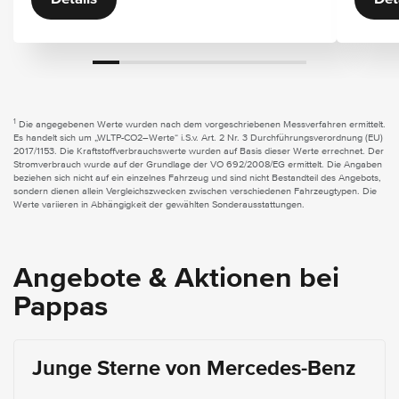
1
Die angegebenen Werte wurden nach dem vorgeschriebenen Messverfahren ermittelt.
Es handelt sich um „WLTP-CO2–Werte“ i.S.v. Art. 2 Nr. 3 Durchführungsverordnung (EU)
2017/1153. Die Kraftstoffverbrauchswerte wurden auf Basis dieser Werte errechnet. Der
Stromverbrauch wurde auf der Grundlage der VO 692/2008/EG ermittelt. Die Angaben
beziehen sich nicht auf ein einzelnes Fahrzeug und sind nicht Bestandteil des Angebots,
sondern dienen allein Vergleichszwecken zwischen verschiedenen Fahrzeugtypen. Die
Werte variieren in Abhängigkeit der gewählten Sonderausstattungen.
Angebote & Aktionen bei
Pappas
Junge Sterne von Mercedes-Benz