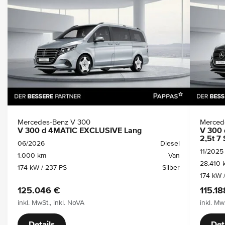
Mercedes-Benz V 300
Merced
V 300 d 4MATIC EXCLUSIVE Lang
V 300
2,5t 7 
06/2026
Diesel
11/2025
1.000 km
Van
28.410 
174 kW / 237 PS
Silber
174 kW 
125.046 €
115.18
inkl. MwSt., inkl. NoVA
inkl. Mw
Details
Det