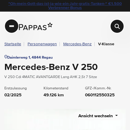
layout.table-of-content
Technische Daten
Fahrzeugausstattung
Leasing
Beispielangebot
Standort & Ansprechpartner
Das könnte Sie auch interessieren
Angebote & Aktionen bei Pappas
"Oh-mein-Gott-das-ist-ja-wie-ein-Jahr-gratis-Tanken-" €1.500
Navigation überspringen
Zum Hauptcontent
Zur Hauptnavigation springen
Verbrenner-Bonus
Pappas
Startseite
Personenwagen
Mercedes-Benz
V-Klasse
Daimlerweg 1, 4844 Regau
Mercedes-Benz V 250
V 250 Cdi 4MATIC AVANTGARDE Lang AHK 2,5t 7 Sitze
Erstzulassung
Kilometerstand
GFZ-/Komm.-Nr.
02/2025
49.126 km
060112550325
Ansicht wechseln