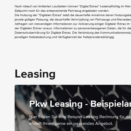
Nach Ablauf von limitierten Laufzeiten können "Digital Extras" kostenpflichtig im M
EXTERIEUR
Zeitpunkt noch für das entsprechende Fahrzeug angeboten werden.
Die Nutzung der "Digitalen Extras" setzt die dauerhafte Annahme deren Nutzungs
Anhängerrangier-Assistent
jeweils gültigen Fassung, die dauerhafte Verknüpfung von Fahrzeugs und Mercedes-
Abfragen von notwendigen Informationen zur Aktivierung einiger Digitaler Extras im 
Colorverglasung im Fond - Schwarzglas
der Digitalen Extras voraus. Informationen zu personenbezogenen Daten, die für die 
Aktiver Feststeller Schiebetür
Datenschutzerklärung für Digitale Extras. Die Verbindung des Kommunikationsmoduls
jeweiligen Netzabdeckung und Verfügbarkeit der Netzproviderabhängig.
Aussenspiegel elektrisch heranklappbar
Aussenspiegel heizbar und elektrisch
verstellbar
Dachreling
Dachverkleidung
Fenster fest hinten
Leasing
INTERIEUR
Klimaanlage halbautom. geregelt -
Pkw Leasing - Beispiel
TEMPMATIC im Fond
Airbag Beifahrer
Hier finden Sie eine Beispiel Leasing Rechnung für d
Armlehnen für Bestuhlung im Fahrgastraum
erstellt Ihnen gerne ein passendes Angebot.
Bel. im Haltegriff Fond mit Lesespot
Beleuchtung für Fussraum vorne