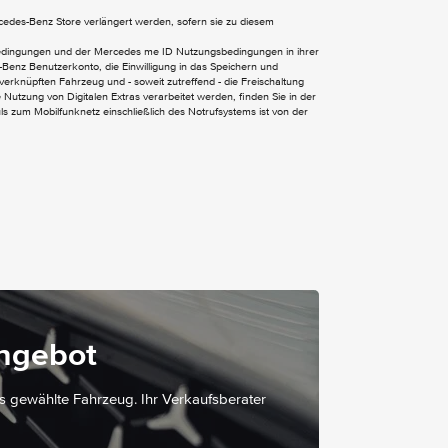
ercedes-Benz Store verlängert werden, sofern sie zu diesem
bedingungen und der Mercedes me ID Nutzungsbedingungen in ihrer
Fenster in Heckklappe mit Wisch- und
Benz Benutzerkonto, die Einwilligung in das Speichern und
verknüpften Fahrzeug und - soweit zutreffend - die Freischaltung
Waschanlage
Nutzung von Digitalen Extras verarbeitet werden, finden Sie in der
Fenster v. rechts - fest in
 zum Mobilfunknetz einschließlich des Notrufsystems ist von der
Seitenwand/Schiebetür
Heckklappe
Kühlergrill verchromt
Schiebetür links
Stossfänger und Anbauteile in Wagenfarbe
lackiert
Wärmedämmendes Glas rundum
Lenkradheizung
angebot
Lenkrad in Neigung und Höhe verstellbar
Lordosenstütze Beifahrersitz
as gewählte Fahrzeug. Ihr Verkaufsberater
Lordosenstütze Fahrersitz
Multifunktionslenkrad
Nachtbeleuchtung Fond