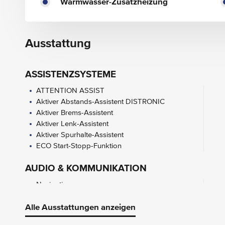
Warmwasser-Zusatzheizung
Ausstattung
ASSISTENZSYSTEME
ATTENTION ASSIST
Aktiver Abstands-Assistent DISTRONIC
Aktiver Brems-Assistent
Aktiver Lenk-Assistent
Aktiver Spurhalte-Assistent
ECO Start-Stopp-Funktion
AUDIO & KOMMUNIKATION
Navigation
2-Wege-Lautsprecher vorn und hinten
Digitales Radio (DAB)
Alle Ausstattungen anzeigen
Kombiinstrument mit Farbdisplay