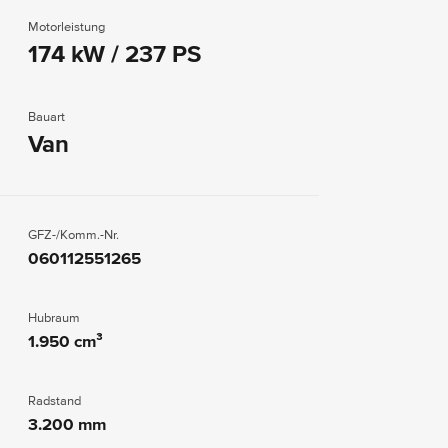
Motorleistung
174 kW / 237 PS
Bauart
Van
GFZ-/Komm.-Nr.
060112551265
Hubraum
1.950 cm³
Radstand
3.200 mm