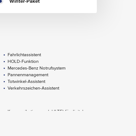
Winter-Paket
Fahrlichtassistent
HOLD-Funktion
Mercedes-Benz Notrufsystem
Pannenmanagement
Totwinkel-Assistent
Verkehrszeichen-Assistent
Kommunikationsmodul (LTE) für digitale
Dienste
MBUX Multimediasystem