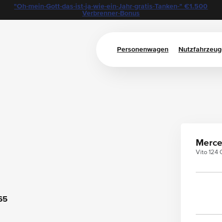
"Oh-mein-Gott-das-ist-ja-wie-ein-Jahr-gratis-Tanken-" €1.500
Verbrenner-Bonus
Personenwagen
Nutzfahrzeug
Merce
Vito 124
65