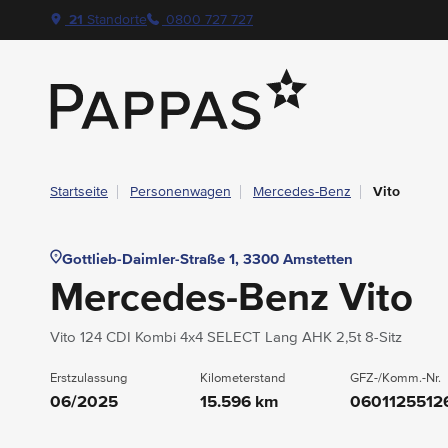
layout.table-of-content
Technische Daten
Fahrzeugausstattung
Leasing
Beispielangebot
Standort & Ansprechpartner
Das könnte Sie auch interessieren
Angebote & Aktionen bei Pappas
Navigation überspringen
Zum Hauptcontent
Zur Hauptnavigation springen
21
Standorte
0800 727 727
Pappas
Startseite
Personenwagen
Mercedes-Benz
Vito
Gottlieb-Daimler-Straße 1, 3300 Amstetten
Mercedes-Benz Vito
Vito 124 CDI Kombi 4x4 SELECT Lang AHK 2,5t 8-Sitz
Erstzulassung
Kilometerstand
GFZ-/Komm.-Nr.
06/2025
15.596 km
0601125512