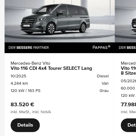
Mercedes-Benz Vito
Merced
Vito 116 CDI 4x4 Tourer SELECT Lang
Vito 1
8 Sitze
10/2025
Diesel
05/202
4.244 km
Van
60.000
120 kW / 163 PS
Grau
120 kW 
83.520 €
77.98
inkl. MwSt., inkl. NoVA
inkl. Mw
Details
Det