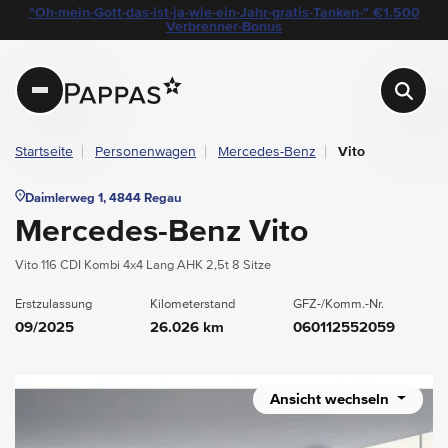
layout.table-of-content
Technische Daten
Fahrzeugausstattung
Leasing
Beispielangebot
Standort & Ansprechpartner
Das könnte Sie auch interessieren
Angebote & Aktionen bei Pappas
"Oh-mein-Gott-das-ist-ja-wie-ein-Jahr-gratis-Tanken-" €1.500
Navigation überspringen
Zum Hauptcontent
Zur Hauptnavigation springen
Verbrenner-Bonus
Pappas
Startseite
Personenwagen
Mercedes-Benz
Vito
Daimlerweg 1, 4844 Regau
Mercedes-Benz Vito
Vito 116 CDI Kombi 4x4 Lang AHK 2,5t 8 Sitze
Erstzulassung
Kilometerstand
GFZ-/Komm.-Nr.
09/2025
26.026 km
060112552059
Ansicht wechseln