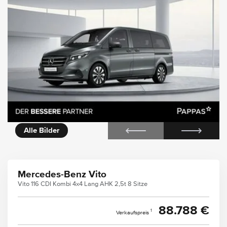
icht
Alle Bilder
Mercedes-Benz Vito
Vito 116 CDI Kombi 4x4 Lang AHK 2,5t 8 Sitze
88.788 €
1
Verkaufspreis