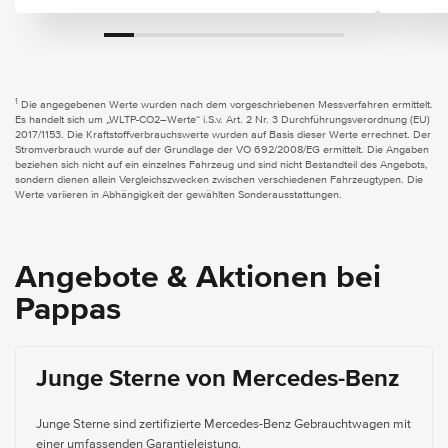
1
Die angegebenen Werte wurden nach dem vorgeschriebenen Messverfahren ermittelt.
Es handelt sich um „WLTP-CO2–Werte“ i.S.v. Art. 2 Nr. 3 Durchführungsverordnung (EU)
2017/1153. Die Kraftstoffverbrauchswerte wurden auf Basis dieser Werte errechnet. Der
Stromverbrauch wurde auf der Grundlage der VO 692/2008/EG ermittelt. Die Angaben
beziehen sich nicht auf ein einzelnes Fahrzeug und sind nicht Bestandteil des Angebots,
sondern dienen allein Vergleichszwecken zwischen verschiedenen Fahrzeugtypen. Die
Werte variieren in Abhängigkeit der gewählten Sonderausstattungen.
Angebote & Aktionen bei
Pappas
Junge Sterne von Mercedes-Benz
Junge Sterne sind zertifizierte Mercedes-Benz Gebrauchtwagen mit
einer umfassenden Garantieleistung.