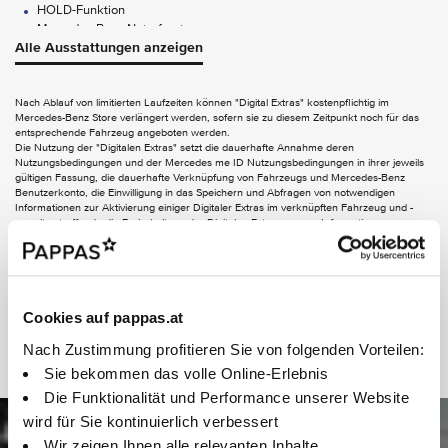
HOLD-Funktion
Mercedes-Benz Notrufsystem
Alle Ausstattungen anzeigen
Pannenmanagement
Streckenbasierte Geschwindigkeitsanpassung
Totwinkel-Assistent
Nach Ablauf von limitierten Laufzeiten können "Digital Extras" kostenpflichtig im
Verkehrszeichen-Assistent
Mercedes-Benz Store verlängert werden, sofern sie zu diesem Zeitpunkt noch für das
entsprechende Fahrzeug angeboten werden.
FUNCTIONS ON DEMAND
Die Nutzung der "Digitalen Extras" setzt die dauerhafte Annahme deren
Nutzungsbedingungen und der Mercedes me ID Nutzungsbedingungen in ihrer jeweils
gültigen Fassung, die dauerhafte Verknüpfung von Fahrzeugs und Mercedes-Benz
Digitales Extra: Live Traffic Information
Benutzerkonto, die Einwilligung in das Speichern und Abfragen von notwendigen
Digitales Extra: Remote Services Plus
Informationen zur Aktivierung einiger Digitaler Extras im verknüpften Fahrzeug und -
soweit zutreffend - die Freischaltung der Digitalen Extras voraus. Informationen zu
AUDIO & KOMMUNIKATION
personenbezogenen Daten, die für die Nutzung von Digitalen Extras verarbeitet werden,
finden Sie in der Datenschutzerklärung für Digitale Extras. Die Verbindung des
Kommunikationsmoduls zum Mobilfunknetz einschließlich des Notrufsystems ist von der
2-Wege-Lautsprecher vorn und hinten
jeweiligen Netzabdeckung und Verfügbarkeit der Netzproviderabhängig.
Digitales Radio (DAB)
Kombiinstrument mit Farbdisplay
Cookies auf pappas.at
Kommunikationsmodul (LTE) für digitale Dienste
MBUX Multimediasystem
Nach Zustimmung profitieren Sie von folgenden Vorteilen:
Leasing
Sie bekommen das volle Online-Erlebnis
EXTERIEUR
Die Funktionalität und Performance unserer Website
Anhängerkupplung Kugelkopf abnehmbar
wird für Sie kontinuierlich verbessert
Pkw Leasing -
Elektr. Betätigung für Schiebetür links
Wir zeigen Ihnen alle relevanten Inhalte