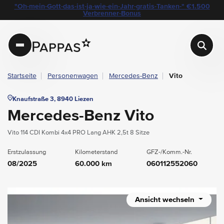
layout.table-of-content
Technische Daten
Fahrzeugausstattung
Leasing
Beispielangebot
Standort & Ansprechpartner
Das könnte Sie auch interessieren
Angebote & Aktionen bei Pappas
"Oh-mein-Gott-das-ist-ja-wie-ein-Jahr-gratis-Tanken-" €1.500
Navigation überspringen
Zum Hauptcontent
Zur Hauptnavigation springen
Verbrenner-Bonus
Pappas
Startseite
Personenwagen
Mercedes-Benz
Vito
Knaufstraße 3, 8940 Liezen
Mercedes-Benz Vito
Vito 114 CDI Kombi 4x4 PRO Lang AHK 2,5t 8 Sitze
Erstzulassung
Kilometerstand
GFZ-/Komm.-Nr.
08/2025
60.000 km
060112552060
Ansicht wechseln