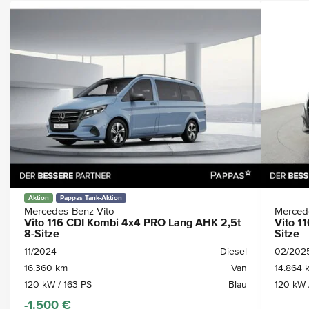
Aktion
Pappas Tank-Aktion
Mercedes-Benz Vito
Merced
Vito 116 CDI Kombi 4x4 PRO Lang AHK 2,5t
Vito 1
8-Sitze
Sitze
11/2024
Diesel
02/202
16.360 km
Van
14.864 
120 kW / 163 PS
Blau
120 kW 
-1.500 €