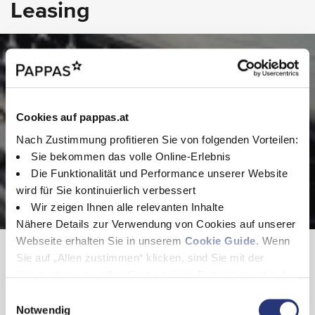
EXTERIEUR
Leasing
Colorverglasung im Fond - Schwarzglas
Aktiver Feststeller Schiebetür
Ausstellfenster Fahrgastraum hinten mech.
Pkw Leasing -
Dachreling
Beispielangebot
Dachverkleidung
Fenster in Heckklappe mit Wisch- und Waschanlage
Hecktüren - zweiflügelig - Öffnung bis Seitenwand
Hier finden Sie eine Beispiel Leasing Rechnung für das
Wärmedämmendes Glas rundum
Cookies auf pappas.at
gewählte Fahrzeug. Ihr Verkaufsberater erstellt Ihnen gerne ein
Nach Zustimmung profitieren Sie von folgenden Vorteilen:
passendes Angebot.
Sie bekommen das volle Online-Erlebnis
Die Funktionalität und Performance unserer Website
wird für Sie kontinuierlich verbessert
Wir zeigen Ihnen alle relevanten Inhalte
Nähere Details zur Verwendung von Cookies auf unserer
Webseite erhalten Sie in unserem
Cookie Guide
. Wenn
Beispielangebot
Sie auf „Allen zustimmen“ klicken, sind Sie mit der
Verwendung von allen Cookies (inkl. Drittanbietern) auf
Unsere Verkaufsberater erstellen gerne ein
dieser Webseite einverstanden und helfen uns dabei
individuelles Leasingangebot.
E
diese Webseite auch in Zukunft zu verbessern und
Notwendig
i