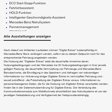
ECO Start-Stopp-Funktion
Fahrlichtassistent
HOLD-Funktion
Intelligenter Geschwindigkeits-Assistent
Mercedes-Benz Notrufsystem
Pannenmanagement
TEMPOMAT
Alle Ausstattungen anzeigen
Totwinkel-Assistent
Park-Paket mit Rückfahrkamera
Nach Ablauf von limitierten Laufzeiten können "Digital Extras" kostenpflichtig im
FUNCTIONS ON DEMAND
Mercedes-Benz Store verlängert werden, sofern sie zu diesem Zeitpunkt noch für das
entsprechende Fahrzeug angeboten werden.
Digitales Extra: Remote Services Plus
Die Nutzung der "Digitalen Extras" setzt die dauerhafte Annahme deren
Digitales Extra: Vorrüstung für Navigation
Nutzungsbedingungen und der Mercedes me ID Nutzungsbedingungen in ihrer jeweils
gültigen Fassung, die dauerhafte Verknüpfung von Fahrzeugs und Mercedes-Benz
Benutzerkonto, die Einwilligung in das Speichern und Abfragen von notwendigen
AUDIO & KOMMUNIKATION
Informationen zur Aktivierung einiger Digitaler Extras im verknüpften Fahrzeug und -
soweit zutreffend - die Freischaltung der Digitalen Extras voraus. Informationen zu
2-Wege-Lautsprecher vorn und hinten
personenbezogenen Daten, die für die Nutzung von Digitalen Extras verarbeitet werden,
Digitales Radio (DAB)
finden Sie in der Datenschutzerklärung für Digitale Extras. Die Verbindung des
Kommunikationsmoduls zum Mobilfunknetz einschließlich des Notrufsystems ist von der
Kombiinstrument mit Farbdisplay
jeweiligen Netzabdeckung und Verfügbarkeit der Netzproviderabhängig.
Kommunikationsmodul (LTE) für digitale Dienste
MBUX Multimediasystem