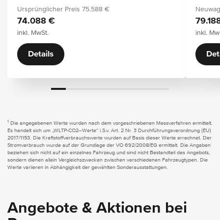
Ursprünglicher Preis
75.588 €
Neuwage
74.088 €
79.18
inkl. MwSt.
inkl. Mw
Details
Det
1
Die angegebenen Werte wurden nach dem vorgeschriebenen Messverfahren ermittelt.
Es handelt sich um „WLTP-CO2–Werte“ i.S.v. Art. 2 Nr. 3 Durchführungsverordnung (EU)
2017/1153. Die Kraftstoffverbrauchswerte wurden auf Basis dieser Werte errechnet. Der
Stromverbrauch wurde auf der Grundlage der VO 692/2008/EG ermittelt. Die Angaben
beziehen sich nicht auf ein einzelnes Fahrzeug und sind nicht Bestandteil des Angebots,
sondern dienen allein Vergleichszwecken zwischen verschiedenen Fahrzeugtypen. Die
Werte variieren in Abhängigkeit der gewählten Sonderausstattungen.
Angebote & Aktionen bei