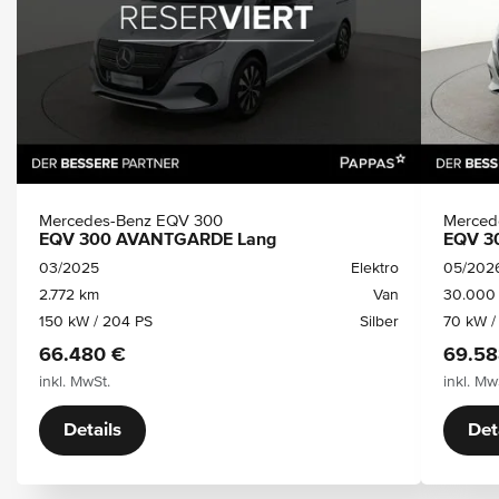
Mercedes-Benz EQV 300
Merced
EQV 300 AVANTGARDE Lang
EQV 3
03/2025
Elektro
05/202
2.772 km
Van
30.000
150 kW / 204 PS
Silber
70 kW /
66.480 €
69.58
inkl. MwSt.
inkl. Mw
Details
Det