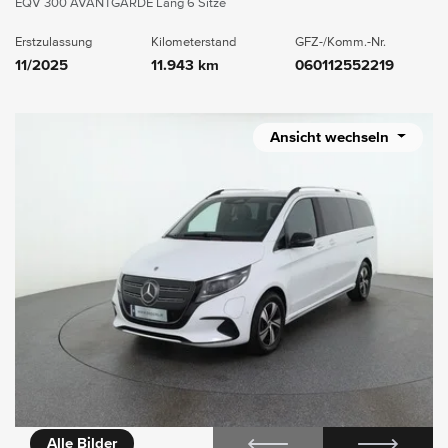
EQV 300 AVANTGARDE Lang 6 Sitze
Erstzulassung
Kilometerstand
GFZ-/Komm.-Nr.
11/2025
11.943 km
060112552219
Ansicht wechseln
icht
360° Innenansicht
Alle Bilder