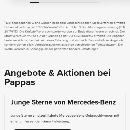
1
Die angegebenen Werte wurden nach dem vorgeschriebenen Messverfahren ermittelt.
Es handelt sich um „WLTP-CO2–Werte“ i.S.v. Art. 2 Nr. 3 Durchführungsverordnung (EU)
2017/1153. Die Kraftstoffverbrauchswerte wurden auf Basis dieser Werte errechnet. Der
Stromverbrauch wurde auf der Grundlage der VO 692/2008/EG ermittelt. Die Angaben
beziehen sich nicht auf ein einzelnes Fahrzeug und sind nicht Bestandteil des Angebots,
sondern dienen allein Vergleichszwecken zwischen verschiedenen Fahrzeugtypen. Die
Werte variieren in Abhängigkeit der gewählten Sonderausstattungen.
Angebote & Aktionen bei
Pappas
Junge Sterne von Mercedes-Benz
Junge Sterne sind zertifizierte Mercedes-Benz Gebrauchtwagen mit
einer umfassenden Garantieleistung.