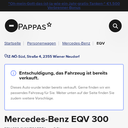
layout.table-of-content
Technische Daten
Fahrzeugausstattung
Leasing
Standort & Ansprechpartner
Das könnte Sie auch interessieren
Angebote & Aktionen bei Pappas
"Oh-mein-Gott-das-ist-ja-wie-ein-Jahr-gratis-Tanken-" €1.500
Navigation überspringen
Zum Hauptcontent
Zur Hauptnavigation springen
Verbrenner-Bonus
Pappas
Startseite
Personenwagen
Mercedes-Benz
EQV
IZ-NÖ-Süd, Straße 4, 2355 Wiener Neudorf
Entschuldigung, das Fahrzeug ist bereits
verkauft.
Dieses Auto wurde leider bereits verkauft. Gerne finden wir ein
passendes Fahrzeug für Sie. Weiter unten auf der Seite finden Sie
zudem weitere Vorschläge.
Mercedes-Benz EQV 300