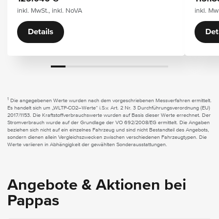
inkl. MwSt., inkl. NoVA
inkl. Mw
Details
Det
1
Die angegebenen Werte wurden nach dem vorgeschriebenen Messverfahren ermittelt.
Es handelt sich um „WLTP-CO2–Werte“ i.S.v. Art. 2 Nr. 3 Durchführungsverordnung (EU)
2017/1153. Die Kraftstoffverbrauchswerte wurden auf Basis dieser Werte errechnet. Der
Stromverbrauch wurde auf der Grundlage der VO 692/2008/EG ermittelt. Die Angaben
beziehen sich nicht auf ein einzelnes Fahrzeug und sind nicht Bestandteil des Angebots,
sondern dienen allein Vergleichszwecken zwischen verschiedenen Fahrzeugtypen. Die
Werte variieren in Abhängigkeit der gewählten Sonderausstattungen.
Angebote & Aktionen bei
Pappas