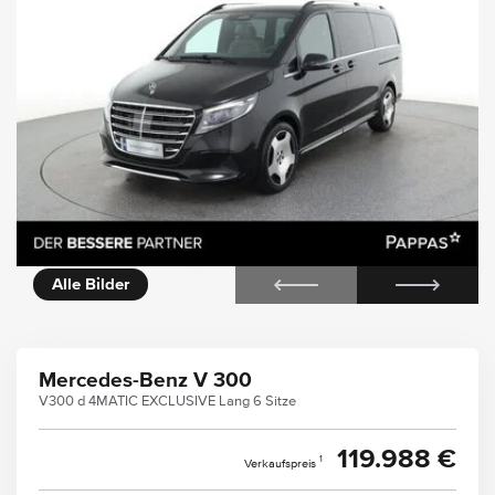
icht
360° Innenansicht
Alle Bilder
Mercedes-Benz V 300
V300 d 4MATIC EXCLUSIVE Lang 6 Sitze
119.988 €
1
Verkaufspreis