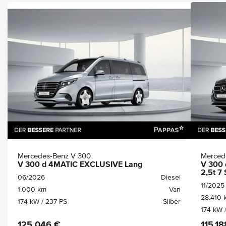
Mercedes-Benz V 300
Merced
V 300 d 4MATIC EXCLUSIVE Lang
V 300
2,5t 7 
06/2026
Diesel
11/2025
1.000 km
Van
28.410 
174 kW / 237 PS
Silber
174 kW 
125.046 €
115.18