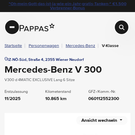
layout.table-of-content
Technische Daten
Fahrzeugausstattung
Leasing
Standort & Ansprechpartner
Das könnte Sie auch interessieren
Angebote & Aktionen bei Pappas
"Oh-mein-Gott-das-ist-ja-wie-ein-Jahr-gratis-Tanken-" €1.500
Navigation überspringen
Zum Hauptcontent
Zur Hauptnavigation springen
Verbrenner-Bonus
Pappas
Startseite
Personenwagen
Mercedes-Benz
V-Klasse
IZ-NÖ-Süd, Straße 4, 2355 Wiener Neudorf
Mercedes-Benz V 300
V300 d 4MATIC EXCLUSIVE Lang 6 Sitze
Erstzulassung
Kilometerstand
GFZ-/Komm.-Nr.
11/2025
10.865 km
060112552300
Ansicht wechseln