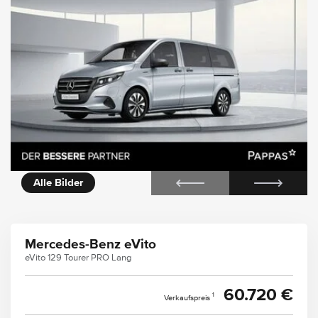
icht
Alle Bilder
Mercedes-Benz eVito
eVito 129 Tourer PRO Lang
60.720 €
1
Verkaufspreis