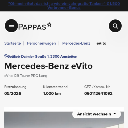
layout.table-of-content
Technische Daten
Fahrzeugausstattung
Standort & Ansprechpartner
Das könnte Sie auch interessieren
Angebote & Aktionen bei Pappas
"Oh-mein-Gott-das-ist-ja-wie-ein-Jahr-gratis-Tanken-" €1.500
Navigation überspringen
Zum Hauptcontent
Zur Hauptnavigation springen
Verbrenner-Bonus
Pappas
Startseite
Personenwagen
Mercedes-Benz
eVito
Gottlieb-Daimler-Straße 1, 3300 Amstetten
Mercedes-Benz eVito
eVito 129 Tourer PRO Lang
Erstzulassung
Kilometerstand
GFZ-/Komm.-Nr.
05/2026
1.000 km
060112641092
Ansicht wechseln