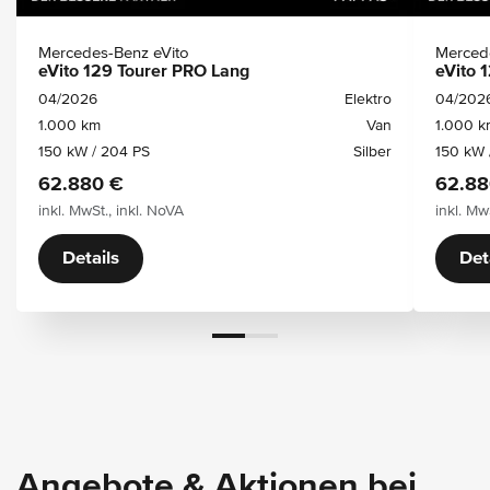
Mercedes-Benz eVito
Merced
eVito 129 Tourer PRO Lang
eVito 
04/2026
Elektro
04/202
1.000 km
Van
1.000 k
150 kW / 204 PS
Silber
150 kW 
62.880 €
62.88
inkl. MwSt., inkl. NoVA
inkl. Mw
Details
Det
Angebote & Aktionen bei