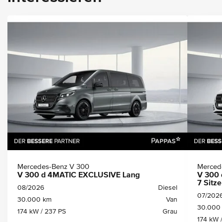
Mercedes-Benz V 300
Merced
V 300 d 4MATIC EXCLUSIVE Lang
V 300 
7 Sitze
08/2026
Diesel
07/202
30.000 km
Van
30.000
174 kW / 237 PS
Grau
174 kW 