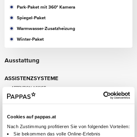
Park-Paket mit 360° Kamera
Spiegel-Paket
Warmwasser-Zusatzheizung
Winter-Paket
Ausstattung
ASSISTENZSYSTEME
ATTENTION ASSIST
Aktiver Abstands-Assistent DISTRONIC
Aktiver Brems-Assistent
Aktiver Geschwindigkeitslimit-Assistent
Aktiver Lenk-Assistent
Cookies auf pappas.at
Aktiver Spurhalte-Assistent
ECO Start-Stopp-Funktion
Nach Zustimmung profitieren Sie von folgenden Vorteilen:
Erweitertes autom. Wiederanfahren auf Autobahnen
Sie bekommen das volle Online-Erlebnis
Fahrlichtassistent