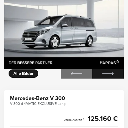
icht
Alle Bilder
Mercedes-Benz V 300
V 300 d 4MATIC EXCLUSIVE Lang
125.160 €
1
Verkaufspreis