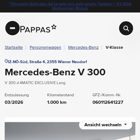
layout.table-of-content
Technische Daten
Fahrzeugausstattung
Standort & Ansprechpartner
Das könnte Sie auch interessieren
Angebote & Aktionen bei Pappas
"Oh-mein-Gott-das-ist-ja-wie-ein-Jahr-gratis-Tanken-" €1.500
Navigation überspringen
Zum Hauptcontent
Zur Hauptnavigation springen
Verbrenner-Bonus
Pappas
Startseite
Personenwagen
Mercedes-Benz
V-Klasse
IZ-NÖ-Süd, Straße 4, 2355 Wiener Neudorf
Mercedes-Benz V 300
V 300 d 4MATIC EXCLUSIVE Lang
Erstzulassung
Kilometerstand
GFZ-/Komm.-Nr.
03/2026
1.000 km
060112641227
Ansicht wechseln