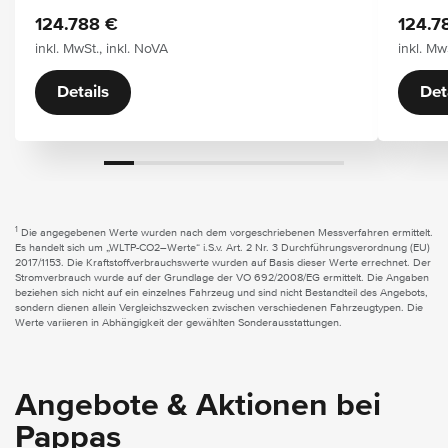
124.788 €
124.7
inkl. MwSt., inkl. NoVA
inkl. Mw
Details
Det
1
Die angegebenen Werte wurden nach dem vorgeschriebenen Messverfahren ermittelt.
Es handelt sich um „WLTP-CO2–Werte“ i.S.v. Art. 2 Nr. 3 Durchführungsverordnung (EU)
2017/1153. Die Kraftstoffverbrauchswerte wurden auf Basis dieser Werte errechnet. Der
Stromverbrauch wurde auf der Grundlage der VO 692/2008/EG ermittelt. Die Angaben
beziehen sich nicht auf ein einzelnes Fahrzeug und sind nicht Bestandteil des Angebots,
sondern dienen allein Vergleichszwecken zwischen verschiedenen Fahrzeugtypen. Die
Werte variieren in Abhängigkeit der gewählten Sonderausstattungen.
Angebote & Aktionen bei
Pappas