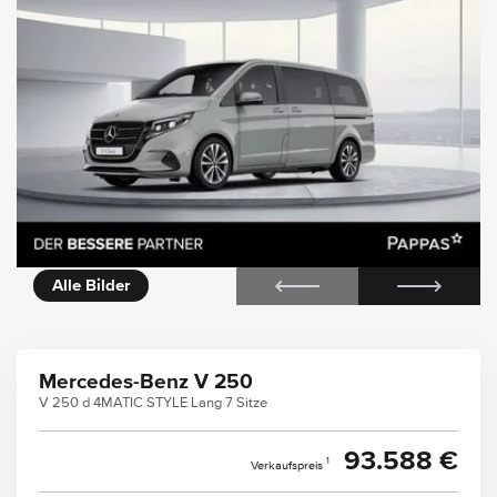
icht
Alle Bilder
Mercedes-Benz V 250
V 250 d 4MATIC STYLE Lang 7 Sitze
93.588 €
1
Verkaufspreis