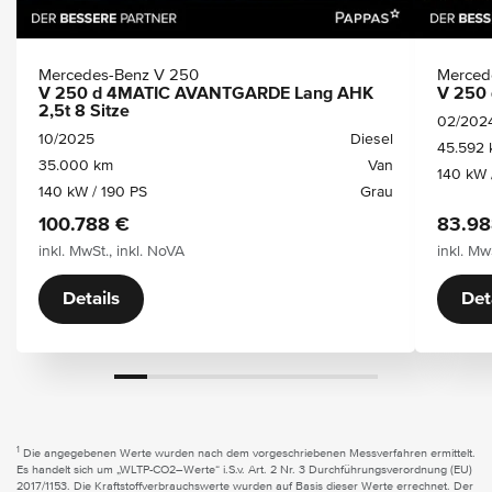
Mercedes-Benz V 250
Merced
V 250 d 4MATIC AVANTGARDE Lang AHK
V 250
2,5t 8 Sitze
02/202
10/2025
Diesel
45.592
35.000 km
Van
140 kW 
140 kW / 190 PS
Grau
100.788 €
83.98
inkl. MwSt., inkl. NoVA
inkl. Mw
Details
Det
1
Die angegebenen Werte wurden nach dem vorgeschriebenen Messverfahren ermittelt.
Es handelt sich um „WLTP-CO2–Werte“ i.S.v. Art. 2 Nr. 3 Durchführungsverordnung (EU)
2017/1153. Die Kraftstoffverbrauchswerte wurden auf Basis dieser Werte errechnet. Der