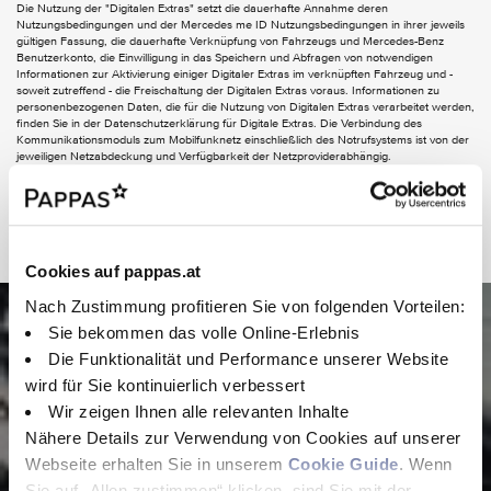
Die Nutzung der "Digitalen Extras" setzt die dauerhafte Annahme deren
Nutzungsbedingungen und der Mercedes me ID Nutzungsbedingungen in ihrer jeweils
FUNCTIONS ON DEMAND
gültigen Fassung, die dauerhafte Verknüpfung von Fahrzeugs und Mercedes-Benz
Benutzerkonto, die Einwilligung in das Speichern und Abfragen von notwendigen
Digitales Extra: Live Traffic Information
Informationen zur Aktivierung einiger Digitaler Extras im verknüpften Fahrzeug und -
Digitales Extra: Remote Services Plus
soweit zutreffend - die Freischaltung der Digitalen Extras voraus. Informationen zu
personenbezogenen Daten, die für die Nutzung von Digitalen Extras verarbeitet werden,
finden Sie in der Datenschutzerklärung für Digitale Extras. Die Verbindung des
AUDIO & KOMMUNIKATION
Kommunikationsmoduls zum Mobilfunknetz einschließlich des Notrufsystems ist von der
jeweiligen Netzabdeckung und Verfügbarkeit der Netzproviderabhängig.
2-Wege-Lautsprecher vorn und hinten
Digitales Radio (DAB)
Kommunikationsmodul (LTE) für digitale Dienste
MBUX Multimediasystem
Leasing
Touchpad
Cookies auf pappas.at
EXTERIEUR
Nach Zustimmung profitieren Sie von folgenden Vorteilen:
Pkw Leasing -
Aktiver Feststeller Schiebetür
Sie bekommen das volle Online-Erlebnis
Beispielangebot
Aussensp.elektr.verst.-u.beheizb.m.integr.Blinkl.
Die Funktionalität und Performance unserer Website
Bremssättel mit Mercedes-Benz Schriftzug
wird für Sie kontinuierlich verbessert
Colorverglasung im Fond - Schwarzglas
Hier finden Sie eine Beispiel Leasing Rechnung für das
Wir zeigen Ihnen alle relevanten Inhalte
Dachverkleidung
gewählte Fahrzeug. Ihr Verkaufsberater erstellt Ihnen gerne ein
Fenster fest hinten
Nähere Details zur Verwendung von Cookies auf unserer
Fenster v. rechts - fest in Seitenwand/Schiebetür
passendes Angebot.
Webseite erhalten Sie in unserem
Cookie Guide
. Wenn
Schiebetür links
Sie auf „Allen zustimmen“ klicken, sind Sie mit der