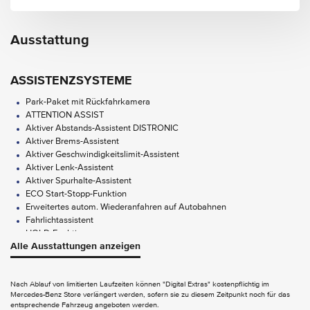
Ausstattung
ASSISTENZSYSTEME
Park-Paket mit Rückfahrkamera
ATTENTION ASSIST
Aktiver Abstands-Assistent DISTRONIC
Aktiver Brems-Assistent
Aktiver Geschwindigkeitslimit-Assistent
Aktiver Lenk-Assistent
Aktiver Spurhalte-Assistent
ECO Start-Stopp-Funktion
Erweitertes autom. Wiederanfahren auf Autobahnen
Fahrlichtassistent
HOLD-Funktion
Alle Ausstattungen anzeigen
Mercedes-Benz Notrufsystem
Pannenmanagement
Streckenbasierte Geschwindigkeitsanpassung
Nach Ablauf von limitierten Laufzeiten können "Digital Extras" kostenpflichtig im
Totwinkel-Assistent
Mercedes-Benz Store verlängert werden, sofern sie zu diesem Zeitpunkt noch für das
Verkehrszeichen-Assistent
entsprechende Fahrzeug angeboten werden.