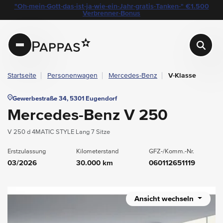
layout.table-of-content
Technische Daten
Fahrzeugausstattung
Leasing
Beispielangebot
Standort & Ansprechpartner
Das könnte Sie auch interessieren
Angebote & Aktionen bei Pappas
"Oh-mein-Gott-das-ist-ja-wie-ein-Jahr-gratis-Tanken-" €1.500
Navigation überspringen
Zum Hauptcontent
Zur Hauptnavigation springen
Verbrenner-Bonus
Pappas
Startseite
Personenwagen
Mercedes-Benz
V-Klasse
Gewerbestraße 34, 5301 Eugendorf
Mercedes-Benz V 250
V 250 d 4MATIC STYLE Lang 7 Sitze
Erstzulassung
Kilometerstand
GFZ-/Komm.-Nr.
03/2026
30.000 km
060112651119
Ansicht wechseln