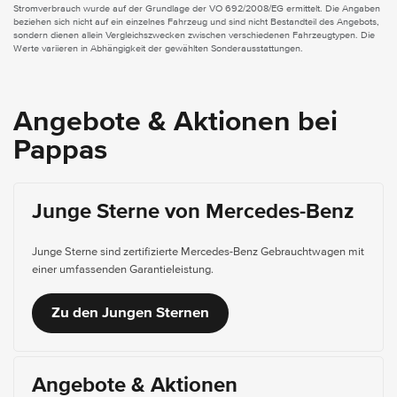
Stromverbrauch wurde auf der Grundlage der VO 692/2008/EG ermittelt. Die Angaben
beziehen sich nicht auf ein einzelnes Fahrzeug und sind nicht Bestandteil des Angebots,
sondern dienen allein Vergleichszwecken zwischen verschiedenen Fahrzeugtypen. Die
Werte variieren in Abhängigkeit der gewählten Sonderausstattungen.
Angebote & Aktionen bei
Pappas
Junge Sterne von Mercedes-Benz
Junge Sterne sind zertifizierte Mercedes-Benz Gebrauchtwagen mit
einer umfassenden Garantieleistung.
Zu den Jungen Sternen
Angebote & Aktionen