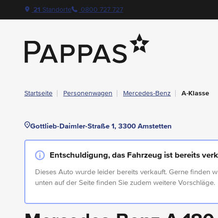
layout.table-of-content
Technische Daten
Fahrzeugausstattung
Leasing
Standort & Ansprechpartner
Garantie
Ihre Vorteile auf einen Blick
Angebote & Aktionen bei Pappas
Navigation überspringen
Zum Hauptcontent
Zur Hauptnavigation springen
21
Standorte
0800 727 727
Pappas
Startseite
Personenwagen
Mercedes-Benz
A-Klasse
Gottlieb-Daimler-Straße 1, 3300 Amstetten
Entschuldigung, das Fahrzeug ist bereits verk
Dieses Auto wurde leider bereits verkauft. Gerne finden w
unten auf der Seite finden Sie zudem weitere Vorschläge.