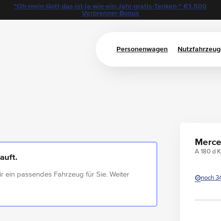
"Oh-mein-Gott-das-ist-ja-wie-ein-Jahr-gratis-Tanken-" €1.500
Verbrenner-Bonus
Personenwagen
Nutzfahrzeug
Merce
A 180 d K
auft.
ir ein passendes Fahrzeug für Sie. Weiter
noch 3