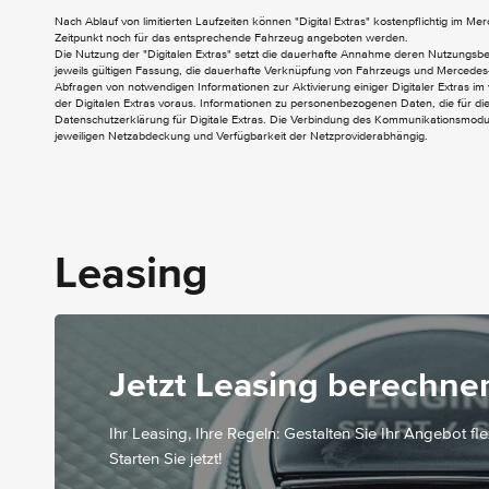
INTERIEUR
Nach Ablauf von limitierten Laufzeiten können "Digital Extras" kostenpflichtig im M
Zeitpunkt noch für das entsprechende Fahrzeug angeboten werden.
Volldigitales Instrumenten-Display
Die Nutzung der "Digitalen Extras" setzt die dauerhafte Annahme deren Nutzungs
jeweils gültigen Fassung, die dauerhafte Verknüpfung von Fahrzeugs und Mercedes-
Ablagefach in Mittelkonsole mit Rollo
Abfragen von notwendigen Informationen zur Aktivierung einiger Digitaler Extras im 
CENTRAL MEDIA DISPLAY
der Digitalen Extras voraus. Informationen zu personenbezogenen Daten, die für die 
Datenschutzerklärung für Digitale Extras. Die Verbindung des Kommunikationsmoduls
Gepäcknetz an Fahrer- und Beifahrerlehne
jeweiligen Netzabdeckung und Verfügbarkeit der Netzproviderabhängig.
Innenhimmel Stoff kristallgrau
Klimatisierungsautomatik THERMATIC
Kneebag
Leasing
Jetzt Leasing berechne
Ihr Leasing, Ihre Regeln: Gestalten Sie Ihr Angebot fl
Starten Sie jetzt!