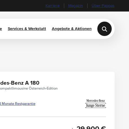
Karriere
Magazin
Über Pappas
e
Services & Werkstatt
Angebote & Aktionen
des-Benz A 180
ompaktlimousine Österreich-Edition
4 Monate Restgarantie