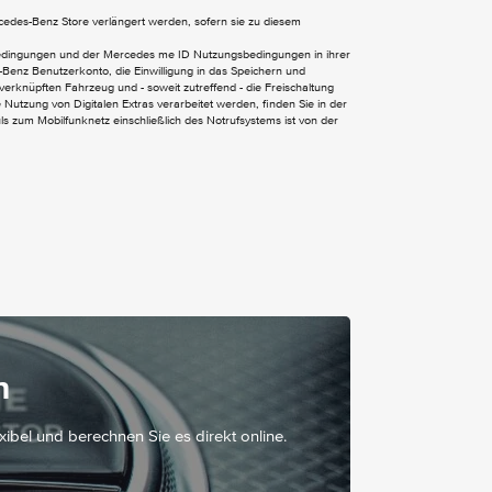
ercedes-Benz Store verlängert werden, sofern sie zu diesem
Komfortsitze
bedingungen und der Mercedes me ID Nutzungsbedingungen in ihrer
Benz Benutzerkonto, die Einwilligung in das Speichern und
Lenkradschaltpaddles
verknüpften Fahrzeug und - soweit zutreffend - die Freischaltung
Multifunktions-Sportlenkrad in Leder
Nutzung von Digitalen Extras verarbeitet werden, finden Sie in der
 zum Mobilfunknetz einschließlich des Notrufsystems ist von der
Sitzlehnen im Fond klappbar
Sonnenblende mit beleuchtetem Make-up-
Spiegel
Sitzheizung für Fahrer und Beifahrer
n
exibel und berechnen Sie es direkt online.