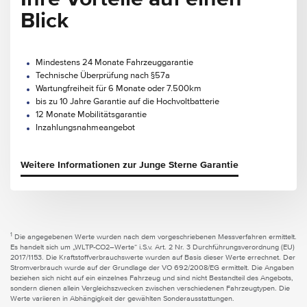
Blick
Mindestens 24 Monate Fahrzeuggarantie
Technische Überprüfung nach §57a
Wartungfreiheit für 6 Monate oder 7.500km
bis zu 10 Jahre Garantie auf die Hochvoltbatterie
12 Monate Mobilitätsgarantie
Inzahlungsnahmeangebot
Weitere Informationen zur Junge Sterne Garantie
1
Die angegebenen Werte wurden nach dem vorgeschriebenen Messverfahren ermittelt.
Es handelt sich um „WLTP-CO2–Werte“ i.S.v. Art. 2 Nr. 3 Durchführungsverordnung (EU)
2017/1153. Die Kraftstoffverbrauchswerte wurden auf Basis dieser Werte errechnet. Der
Stromverbrauch wurde auf der Grundlage der VO 692/2008/EG ermittelt. Die Angaben
beziehen sich nicht auf ein einzelnes Fahrzeug und sind nicht Bestandteil des Angebots,
sondern dienen allein Vergleichszwecken zwischen verschiedenen Fahrzeugtypen. Die
Werte variieren in Abhängigkeit der gewählten Sonderausstattungen.