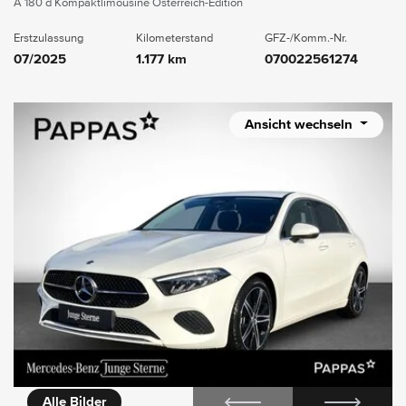
A 180 d Kompaktlimousine Österreich-Edition
Erstzulassung
Kilometerstand
GFZ-/Komm.-Nr.
07/2025
1.177 km
070022561274
Ansicht wechseln
icht
Alle Bilder