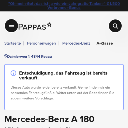
layout.table-of-content
Technische Daten
Fahrzeugausstattung
Leasing
Standort & Ansprechpartner
Garantie
Ihre Vorteile auf einen Blick
Angebote & Aktionen bei Pappas
"Oh-mein-Gott-das-ist-ja-wie-ein-Jahr-gratis-Tanken-" €1.500
Navigation überspringen
Zum Hauptcontent
Zur Hauptnavigation springen
Verbrenner-Bonus
Pappas
Startseite
Personenwagen
Mercedes-Benz
A-Klasse
Daimlerweg 1, 4844 Regau
Entschuldigung, das Fahrzeug ist bereits
verkauft.
Dieses Auto wurde leider bereits verkauft. Gerne finden wir ein
passendes Fahrzeug für Sie. Weiter unten auf der Seite finden Sie
zudem weitere Vorschläge.
Mercedes-Benz A 180