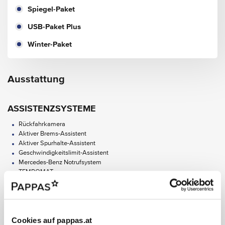
Spiegel-Paket
USB-Paket Plus
Winter-Paket
Ausstattung
ASSISTENZSYSTEME
Rückfahrkamera
Aktiver Brems-Assistent
Aktiver Spurhalte-Assistent
Geschwindigkeitslimit-Assistent
Mercedes-Benz Notrufsystem
TEMPOMAT
Totwinkel-Assistent
Aktiver Park-Assistent mit PARKTRONIC
Park-Paket mit Rückfahrkamera
Cookies auf pappas.at
AUDIO & KOMMUNIKATION