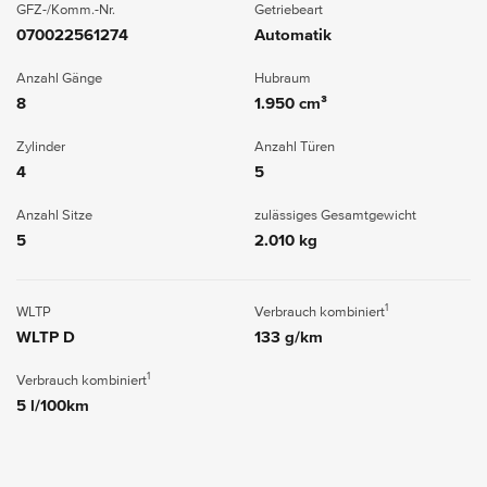
GFZ-/Komm.-Nr.
Getriebeart
070022561274
Automatik
Anzahl Gänge
Hubraum
8
1.950 cm³
Zylinder
Anzahl Türen
4
5
Anzahl Sitze
zulässiges Gesamtgewicht
5
2.010 kg
1
WLTP
Verbrauch kombiniert
WLTP D
133 g/km
1
Verbrauch kombiniert
5 l/100km