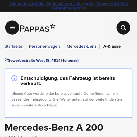
layout.table-of-content
Technische Daten
Fahrzeugausstattung
Standort & Ansprechpartner
Angebote & Aktionen bei Pappas
"Oh-mein-Gott-das-ist-ja-wie-ein-Jahr-gratis-Tanken-" €1.500
Navigation überspringen
Zum Hauptcontent
Zur Hauptnavigation springen
Verbrenner-Bonus
Pappas
Startseite
Personenwagen
Mercedes-Benz
A-Klasse
Gewerbestraße West 18, 4921 Hohenzell
Entschuldigung, das Fahrzeug ist bereits
verkauft.
Dieses Auto wurde leider bereits verkauft. Gerne finden wir ein
passendes Fahrzeug für Sie. Weiter unten auf der Seite finden Sie
zudem weitere Vorschläge.
Mercedes-Benz A 200