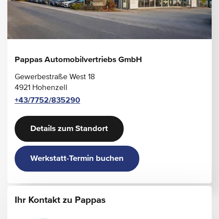
Galvanisierte Lenkradschaltpaddles
Gepäcknetz an Fahrer- und Beifahrerlehne
Innenhimmel Stoff schwarz
Klimatisierungsautomatik THERMOTRONIC
Kneebag
Multifunktions-Sportlenkrad in Leder Nappa
Pappas Automobilvertriebs GmbH
Sitzlehnen im Fond klappbar
Sonnenblende mit beleuchtetem Make-up-Spiegel
Gewerbestraße West 18
Sportsitze
4921 Hohenzell
Einstiegsleisten mit Mercedes-Benz Schriftzug - beleuchtet
+43/7752/835290
Sitzheizung für Fahrer und Beifahrer
Details zum Standort
Werkstatt-Termin buchen
Ihr Kontakt zu Pappas