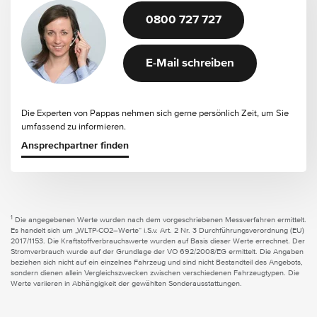
0800 727 727
E-Mail schreiben
Die Experten von Pappas nehmen sich gerne persönlich Zeit, um Sie
umfassend zu informieren.
Ansprechpartner finden
1
Die angegebenen Werte wurden nach dem vorgeschriebenen Messverfahren ermittelt.
Es handelt sich um „WLTP-CO2–Werte“ i.S.v. Art. 2 Nr. 3 Durchführungsverordnung (EU)
2017/1153. Die Kraftstoffverbrauchswerte wurden auf Basis dieser Werte errechnet. Der
Stromverbrauch wurde auf der Grundlage der VO 692/2008/EG ermittelt. Die Angaben
beziehen sich nicht auf ein einzelnes Fahrzeug und sind nicht Bestandteil des Angebots,
sondern dienen allein Vergleichszwecken zwischen verschiedenen Fahrzeugtypen. Die
Werte variieren in Abhängigkeit der gewählten Sonderausstattungen.