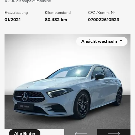
A 200 d Kompaktlimousine
Erstzulassung
Kilometerstand
GFZ-/Komm.-Nr.
01/2021
80.482 km
070022610523
Ansicht wechseln
icht
Alle Bilder