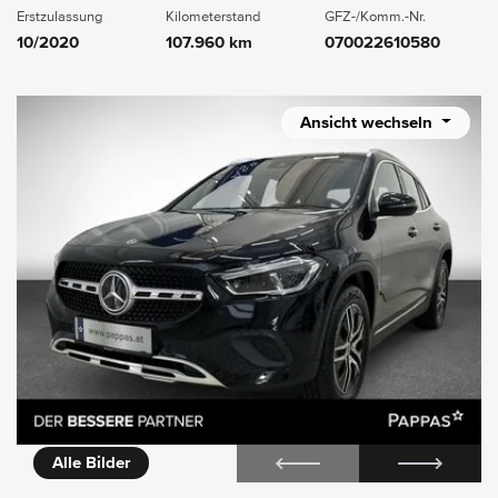
Erstzulassung
Kilometerstand
GFZ-/Komm.-Nr.
10/2020
107.960 km
070022610580
Ansicht wechseln
icht
Alle Bilder