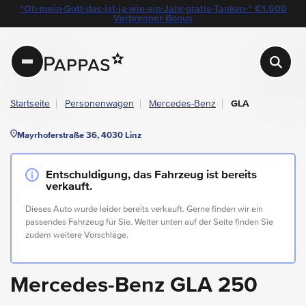
layout.table-of-content
Technische Daten
Fahrzeugausstattung
Standort & Ansprechpartner
Angebote & Aktionen bei Pappas
"Oh-mein-Gott-das-ist-ja-wie-ein-Jahr-gratis-Tanken-" €1.500
Navigation überspringen
Zum Hauptcontent
Zur Hauptnavigation springen
Verbrenner-Bonus
Pappas
Startseite
Personenwagen
Mercedes-Benz
GLA
Mayrhoferstraße 36, 4030 Linz
Entschuldigung, das Fahrzeug ist bereits
verkauft.
Dieses Auto wurde leider bereits verkauft. Gerne finden wir ein
passendes Fahrzeug für Sie. Weiter unten auf der Seite finden Sie
zudem weitere Vorschläge.
Mercedes-Benz GLA 250