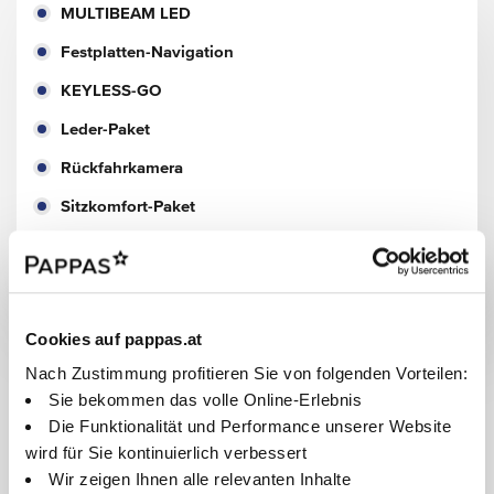
MULTIBEAM LED
Festplatten-Navigation
KEYLESS-GO
Leder-Paket
Rückfahrkamera
Sitzkomfort-Paket
Laderaum-Paket
Spiegel-Paket
Cookies auf pappas.at
Ausstattung
Nach Zustimmung profitieren Sie von folgenden Vorteilen:
Sie bekommen das volle Online-Erlebnis
ASSISTENZSYSTEME
Die Funktionalität und Performance unserer Website
wird für Sie kontinuierlich verbessert
Rückfahrkamera
Wir zeigen Ihnen alle relevanten Inhalte
Adaptiver Fernlicht-Assistent Plus