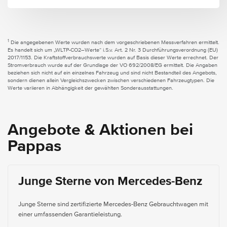
1
Die angegebenen Werte wurden nach dem vorgeschriebenen Messverfahren ermittelt.
Es handelt sich um „WLTP-CO2–Werte“ i.S.v. Art. 2 Nr. 3 Durchführungsverordnung (EU)
2017/1153. Die Kraftstoffverbrauchswerte wurden auf Basis dieser Werte errechnet. Der
Stromverbrauch wurde auf der Grundlage der VO 692/2008/EG ermittelt. Die Angaben
beziehen sich nicht auf ein einzelnes Fahrzeug und sind nicht Bestandteil des Angebots,
sondern dienen allein Vergleichszwecken zwischen verschiedenen Fahrzeugtypen. Die
Werte variieren in Abhängigkeit der gewählten Sonderausstattungen.
Angebote & Aktionen bei
Pappas
Junge Sterne von Mercedes-Benz
Junge Sterne sind zertifizierte Mercedes-Benz Gebrauchtwagen mit
einer umfassenden Garantieleistung.