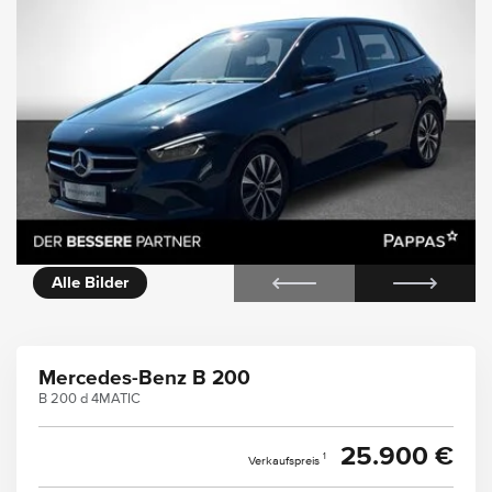
icht
Alle Bilder
Mercedes-Benz B 200
B 200 d 4MATIC
25.900 €
1
Verkaufspreis