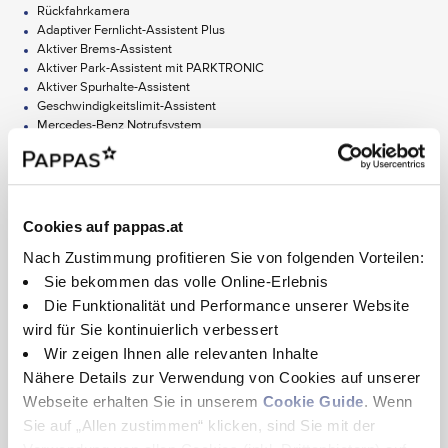
Rückfahrkamera
Adaptiver Fernlicht-Assistent Plus
Aktiver Brems-Assistent
Aktiver Park-Assistent mit PARKTRONIC
Aktiver Spurhalte-Assistent
Geschwindigkeitslimit-Assistent
Mercedes-Benz Notrufsystem
TEMPOMAT
AUDIO & KOMMUNIKATION
Alle Ausstattungen anzeigen
Digitales Radio
Cookies auf pappas.at
MBUX Multimediasystem
Touchpad
Nach Zustimmung profitieren Sie von folgenden Vorteilen:
Nach Ablauf von limitierten Laufzeiten können "Digital Extras" kostenpflichtig im
Mercedes-Benz Store verlängert werden, sofern sie zu diesem Zeitpunkt noch für das
Sie bekommen das volle Online-Erlebnis
entsprechende Fahrzeug angeboten werden.
EXTERIEUR
Die Nutzung der "Digitalen Extras" setzt die dauerhafte Annahme deren
Die Funktionalität und Performance unserer Website
Nutzungsbedingungen und der Mercedes me ID Nutzungsbedingungen in ihrer jeweils
wird für Sie kontinuierlich verbessert
Aussenspiegel elektrisch anklappbar
gültigen Fassung, die dauerhafte Verknüpfung von Fahrzeugs und Mercedes-Benz
Benutzerkonto, die Einwilligung in das Speichern und Abfragen von notwendigen
EASY-PACK Heckklappe
Wir zeigen Ihnen alle relevanten Inhalte
Informationen zur Aktivierung einiger Digitaler Extras im verknüpften Fahrzeug und -
Nähere Details zur Verwendung von Cookies auf unserer
soweit zutreffend - die Freischaltung der Digitalen Extras voraus. Informationen zu
INTERIEUR
personenbezogenen Daten, die für die Nutzung von Digitalen Extras verarbeitet werden,
Webseite erhalten Sie in unserem
Cookie Guide
. Wenn
finden Sie in der Datenschutzerklärung für Digitale Extras. Die Verbindung des
Ablagefach in Mittelkonsole mit Rollo
Kommunikationsmoduls zum Mobilfunknetz einschließlich des Notrufsystems ist von der
Sie auf „Allen zustimmen“ klicken, sind Sie mit der
jeweiligen Netzabdeckung und Verfügbarkeit der Netzproviderabhängig.
Ambientebeleuchtung