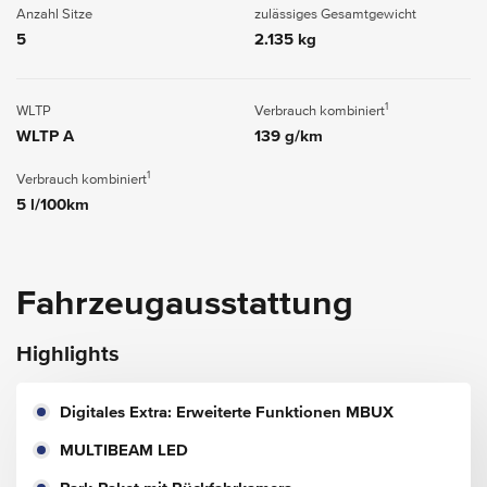
Anzahl Sitze
zulässiges Gesamtgewicht
5
2.135 kg
1
WLTP
Verbrauch kombiniert
WLTP A
139 g/km
1
Verbrauch kombiniert
5 l/100km
Fahrzeugausstattung
Highlights
Digitales Extra: Erweiterte Funktionen MBUX
MULTIBEAM LED