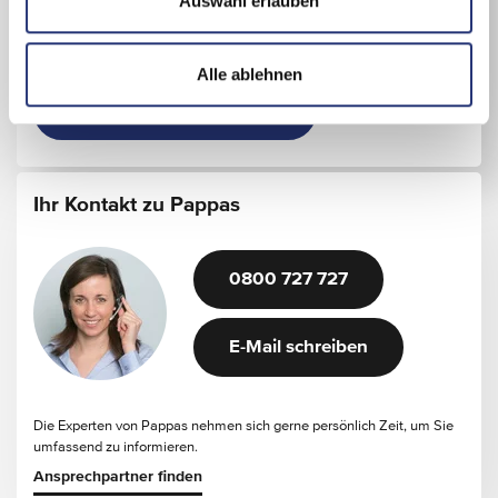
Auswahl erlauben
h
Details zum Standort
l
Alle ablehnen
Werkstatt-Termin buchen
Ihr Kontakt zu Pappas
0800 727 727
E-Mail schreiben
Die Experten von Pappas nehmen sich gerne persönlich Zeit, um Sie
umfassend zu informieren.
Ansprechpartner finden