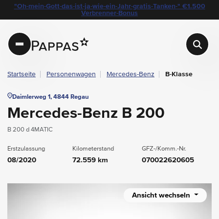
layout.table-of-content
Technische Daten
Fahrzeugausstattung
Standort & Ansprechpartner
Das könnte Sie auch interessieren
Angebote & Aktionen bei Pappas
"Oh-mein-Gott-das-ist-ja-wie-ein-Jahr-gratis-Tanken-" €1.500
Navigation überspringen
Zum Hauptcontent
Zur Hauptnavigation springen
Verbrenner-Bonus
Pappas
Startseite
Personenwagen
Mercedes-Benz
B-Klasse
Daimlerweg 1, 4844 Regau
Mercedes-Benz B 200
B 200 d 4MATIC
Erstzulassung
Kilometerstand
GFZ-/Komm.-Nr.
08/2020
72.559 km
070022620605
Ansicht wechseln