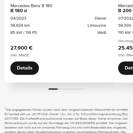
Mercedes-Benz B 180
Merced
B 180 d
B 200 
04/2023
Diesel
07/202
38.924 km
Limousine
59.300
85 kW / 116 PS
Weiß
110 kW 
Neuwage
27.900 €
25.45
inkl. MwSt.
inkl. Mw
Details
Det
1
Die angegebenen Werte wurden nach dem vorgeschriebenen Messverfahren ermittelt.
Es handelt sich um „WLTP-CO2–Werte“ i.S.v. Art. 2 Nr. 3 Durchführungsverordnung (EU)
2017/1153. Die Kraftstoffverbrauchswerte wurden auf Basis dieser Werte errechnet. Der
Stromverbrauch wurde auf der Grundlage der VO 692/2008/EG ermittelt. Die Angaben
beziehen sich nicht auf ein einzelnes Fahrzeug und sind nicht Bestandteil des Angebots,
sondern dienen allein Vergleichszwecken zwischen verschiedenen Fahrzeugtypen. Die