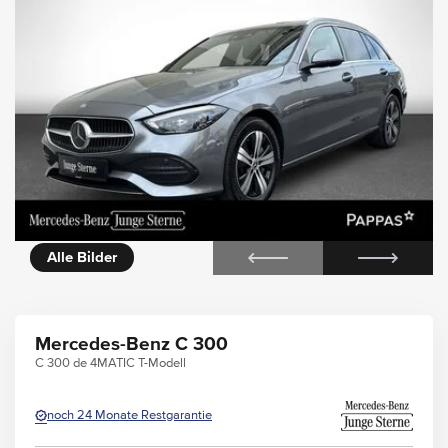
icht
Alle Bilder
Mercedes-Benz C 300
C 300 de 4MATIC T-Modell
noch 24 Monate Restgarantie