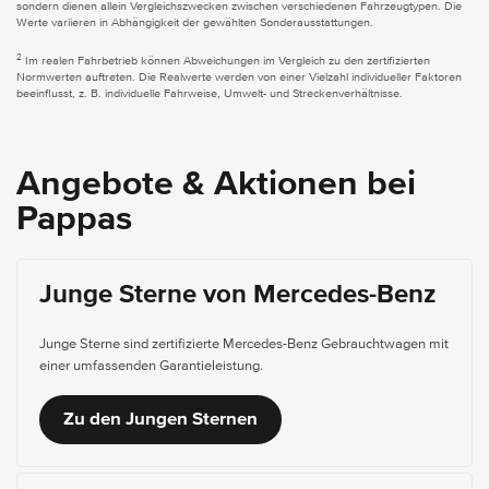
sondern dienen allein Vergleichszwecken zwischen verschiedenen Fahrzeugtypen. Die
Werte variieren in Abhängigkeit der gewählten Sonderausstattungen.
2
Im realen Fahrbetrieb können Abweichungen im Vergleich zu den zertifizierten
Normwerten auftreten. Die Realwerte werden von einer Vielzahl individueller Faktoren
beeinflusst, z. B. individuelle Fahrweise, Umwelt- und Streckenverhältnisse.
Angebote & Aktionen bei
Pappas
Junge Sterne von Mercedes-Benz
Junge Sterne sind zertifizierte Mercedes-Benz Gebrauchtwagen mit
einer umfassenden Garantieleistung.
Zu den Jungen Sternen