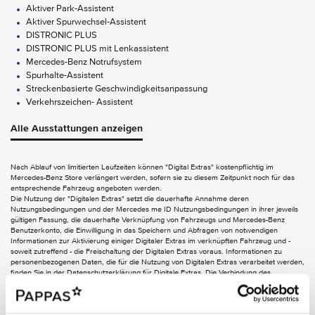
Aktiver Park-Assistent
Aktiver Spurwechsel-Assistent
DISTRONIC PLUS
DISTRONIC PLUS mit Lenkassistent
Mercedes-Benz Notrufsystem
Spurhalte-Assistent
Streckenbasierte Geschwindigkeitsanpassung
Verkehrszeichen- Assistent
Alle Ausstattungen anzeigen
AUDIO & KOMMUNIKATION
Festplatten-Navigation
Digitales Radio
Nach Ablauf von limitierten Laufzeiten können "Digital Extras" kostenpflichtig im
Mercedes-Benz Store verlängert werden, sofern sie zu diesem Zeitpunkt noch für das
Kabelloses Ladesystem für Smartphone
entsprechende Fahrzeug angeboten werden.
Smartphone Integration
Die Nutzung der "Digitalen Extras" setzt die dauerhafte Annahme deren
Smartphone Integration Android Auto
Nutzungsbedingungen und der Mercedes me ID Nutzungsbedingungen in ihrer jeweils
gültigen Fassung, die dauerhafte Verknüpfung von Fahrzeugs und Mercedes-Benz
Smartphone Integration Apple CarPlay
Benutzerkonto, die Einwilligung in das Speichern und Abfragen von notwendigen
Telefon-Vorrüstung D-Netz
Informationen zur Aktivierung einiger Digitaler Extras im verknüpften Fahrzeug und -
Vorrüstung für Garmin MAP PILOT
soweit zutreffend - die Freischaltung der Digitalen Extras voraus. Informationen zu
personenbezogenen Daten, die für die Nutzung von Digitalen Extras verarbeitet werden,
finden Sie in der Datenschutzerklärung für Digitale Extras. Die Verbindung des
E-MOBILITY
Kommunikationsmoduls zum Mobilfunknetz einschließlich des Notrufsystems ist von der
jeweiligen Netzabdeckung und Verfügbarkeit der Netzproviderabhängig.
Gleichstrom-Ladesystem (DC-Laden) bis zu 60 k