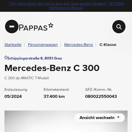
layout.table-of-content
Technische Daten
Fahrzeugausstattung
Leasing
Standort & Ansprechpartner
Garantie
Ihre Vorteile auf einen Blick
Das könnte Sie auch interessieren
Angebote & Aktionen bei Pappas
"Oh-mein-Gott-das-ist-ja-wie-ein-Jahr-gratis-Tanken-" €1.500
Navigation überspringen
Zum Hauptcontent
Zur Hauptnavigation springen
Verbrenner-Bonus
Pappas
Startseite
Personenwagen
Mercedes-Benz
C-Klasse
Schippingerstraße 8, 8051 Graz
Mercedes-Benz C 300
C 300 de 4MATIC T-Modell
Erstzulassung
Kilometerstand
GFZ-/Komm.-Nr.
05/2024
37.400 km
080022550043
Ansicht wechseln