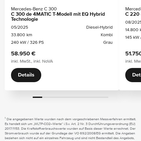
Mercedes-Benz C 300
Merced
C 300 de 4MATIC T-Modell mit EQ Hybrid
C 220 
Technologie
08/202
05/2025
Diesel-Hybrid
14.800 
33.800 km
Kombi
145 kW 
240 kW / 326 PS
Grau
58.950 €
51.75
inkl. MwSt., inkl. NoVA
inkl. Mw
Details
Det
1
Die angegebenen Werte wurden nach dem vorgeschriebenen Messverfahren ermittelt.
Es handelt sich um „WLTP-CO2–Werte“ i.S.v. Art. 2 Nr. 3 Durchführungsverordnung (EU)
2017/1153. Die Kraftstoffverbrauchswerte wurden auf Basis dieser Werte errechnet. Der
Stromverbrauch wurde auf der Grundlage der VO 692/2008/EG ermittelt. Die Angaben
beziehen sich nicht auf ein einzelnes Fahrzeug und sind nicht Bestandteil des Angebots,