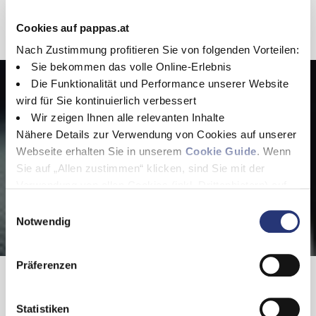
EXTERIEUR
Cookies auf pappas.at
Leasing
AVANTGARDE Exterieur
Aussenspiegel elektrisch anklappbar
Nach Zustimmung profitieren Sie von folgenden Vorteilen:
Sie bekommen das volle Online-Erlebnis
Jetzt Leasing berechnen
Die Funktionalität und Performance unserer Website
wird für Sie kontinuierlich verbessert
Ihr Leasing, Ihre Regeln: Gestalten Sie Ihr Angebot flexibel und
Wir zeigen Ihnen alle relevanten Inhalte
berechnen Sie es direkt online. Starten Sie jetzt!
Nähere Details zur Verwendung von Cookies auf unserer
Webseite erhalten Sie in unserem
Cookie Guide
. Wenn
Sie auf „Allen zustimmen“ klicken, sind Sie mit der
Verwendung von allen Cookies (inkl. Drittanbietern) auf
dieser Webseite einverstanden und helfen uns dabei
E
diese Webseite auch in Zukunft zu verbessern und
Notwendig
i
Jetzt kalkulieren
nutzerfreundlich zu gestalten.
n
Wenn Sie nur einzelne Cookies erlauben wollen, können
w
Präferenzen
Sie diese unter "Auswahl erlauben" wählen. Mit Klicken
i
auf „Alle ablehnen“, werden von uns nur essentielle
l
Cookies gespeichert. Ihre Einwilligung können Sie
Standort & Ansprechpartner
l
Statistiken