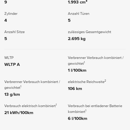
9
1.993 cm³
Zylinder
Anzahl Türen
4
5
Anzahl Sitze
zulässiges Gesamtgewicht
5
2.695 kg
WLTP
Verbrenner Verbrauch kombiniert /
1
gewichtet
WLTP A
1 l/100km
2
Verbrenner Verbrauch kombiniert /
elektrische Reichweite
1
gewichtet
106 km
13 g/km
1
Verbrauch elektrisch kombiniert
Verbrauch bei entladener Batterie
1
kombiniert
21 kWh/100km
6 l/100km