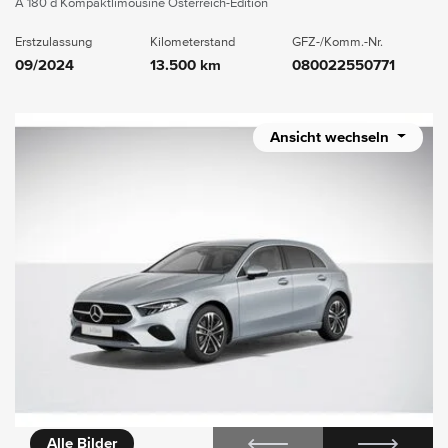
A 180 d Kompaktlimousine Österreich-Edition
Erstzulassung
Kilometerstand
GFZ-/Komm.-Nr.
09/2024
13.500 km
080022550771
Ansicht wechseln
icht
Alle Bilder