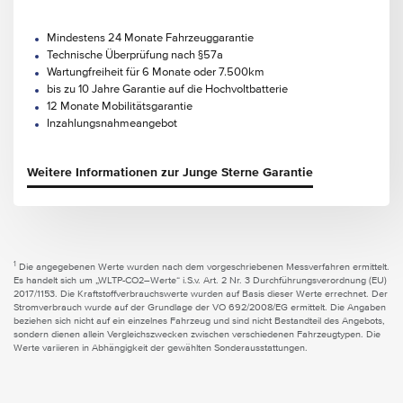
Mindestens 24 Monate Fahrzeuggarantie
Technische Überprüfung nach §57a
Wartungfreiheit für 6 Monate oder 7.500km
bis zu 10 Jahre Garantie auf die Hochvoltbatterie
12 Monate Mobilitätsgarantie
Inzahlungsnahmeangebot
Weitere Informationen zur Junge Sterne Garantie
1
Die angegebenen Werte wurden nach dem vorgeschriebenen Messverfahren ermittelt.
Es handelt sich um „WLTP-CO2–Werte“ i.S.v. Art. 2 Nr. 3 Durchführungsverordnung (EU)
2017/1153. Die Kraftstoffverbrauchswerte wurden auf Basis dieser Werte errechnet. Der
Stromverbrauch wurde auf der Grundlage der VO 692/2008/EG ermittelt. Die Angaben
beziehen sich nicht auf ein einzelnes Fahrzeug und sind nicht Bestandteil des Angebots,
sondern dienen allein Vergleichszwecken zwischen verschiedenen Fahrzeugtypen. Die
Werte variieren in Abhängigkeit der gewählten Sonderausstattungen.