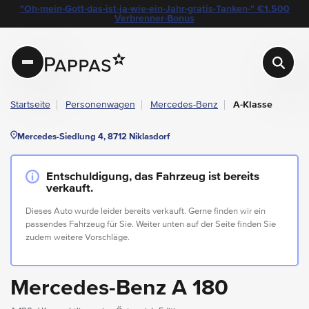
layout.table-of-content
Technische Daten
Fahrzeugausstattung
Leasing
Standort & Ansprechpartner
Garantie
Ihre Vorteile auf einen Blick
Angebote & Aktionen bei Pappas
"Oh-mein-Gott-das-ist-ja-wie-ein-Jahr-gratis-Tanken-" €1.500
Navigation überspringen
Zum Hauptcontent
Zur Hauptnavigation springen
Verbrenner-Bonus
Pappas
Startseite
Personenwagen
Mercedes-Benz
A-Klasse
Mercedes-Siedlung 4, 8712 Niklasdorf
Entschuldigung, das Fahrzeug ist bereits
verkauft.
Dieses Auto wurde leider bereits verkauft. Gerne finden wir ein
passendes Fahrzeug für Sie. Weiter unten auf der Seite finden Sie
zudem weitere Vorschläge.
Mercedes-Benz A 180