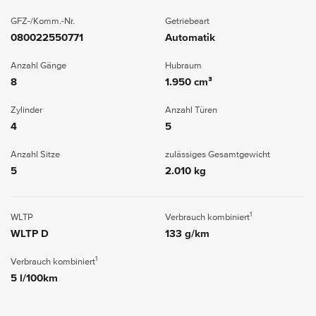
GFZ-/Komm.-Nr.
Getriebeart
080022550771
Automatik
Anzahl Gänge
Hubraum
8
1.950 cm³
Zylinder
Anzahl Türen
4
5
Anzahl Sitze
zulässiges Gesamtgewicht
5
2.010 kg
1
WLTP
Verbrauch kombiniert
WLTP D
133 g/km
1
Verbrauch kombiniert
5 l/100km