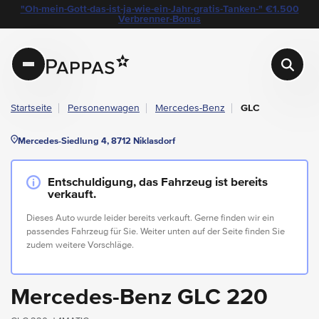
layout.table-of-content
Technische Daten
Fahrzeugausstattung
Standort & Ansprechpartner
Das könnte Sie auch interessieren
Angebote & Aktionen bei Pappas
"Oh-mein-Gott-das-ist-ja-wie-ein-Jahr-gratis-Tanken-" €1.500
Navigation überspringen
Zum Hauptcontent
Zur Hauptnavigation springen
Verbrenner-Bonus
Pappas
Startseite
Personenwagen
Mercedes-Benz
GLC
Mercedes-Siedlung 4, 8712 Niklasdorf
Entschuldigung, das Fahrzeug ist bereits
verkauft.
Dieses Auto wurde leider bereits verkauft. Gerne finden wir ein
passendes Fahrzeug für Sie. Weiter unten auf der Seite finden Sie
zudem weitere Vorschläge.
Mercedes-Benz GLC 220