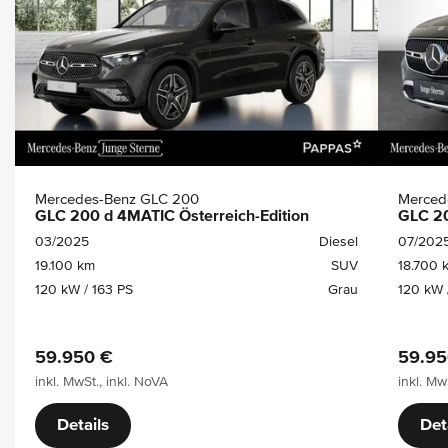
Mercedes-Benz GLC 200
Merced
GLC 200 d 4MATIC Österreich-Edition
GLC 20
03/2025
Diesel
07/202
19.100 km
SUV
18.700 
120 kW / 163 PS
Grau
120 kW 
59.950 €
59.95
inkl. MwSt., inkl. NoVA
inkl. Mw
Details
Det