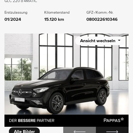
GLC 220 d 4MATIC
Erstzulassung
Kilometerstand
GFZ-/Komm.-Nr.
01/2024
15.120 km
080022610346
Ansicht wechseln
icht
Alle Bilder