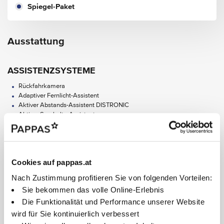
Spiegel-Paket
Ausstattung
ASSISTENZSYSTEME
Rückfahrkamera
Adaptiver Fernlicht-Assistent
Aktiver Abstands-Assistent DISTRONIC
Aktiver Spurhalte-Assistent
Mercedes-Benz Notrufsystem
Totwinkel-Assistent
Verkehrszeichen-Assistent
Aktiver Park-Assistent mit PARKTRONIC
Cookies auf pappas.at
Park-Paket mit Rückfahrkamera
Nach Zustimmung profitieren Sie von folgenden Vorteilen:
AUDIO & KOMMUNIKATION
Sie bekommen das volle Online-Erlebnis
Alle Ausstattungen anzeigen
Apple CarPlay
Die Funktionalität und Performance unserer Website
Digitales Radio
wird für Sie kontinuierlich verbessert
MBUX Navigation Premium
Nach Ablauf von limitierten Laufzeiten können "Digital Extras" kostenpflichtig im