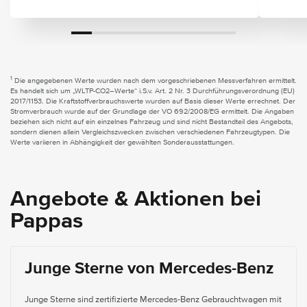
1
Die angegebenen Werte wurden nach dem vorgeschriebenen Messverfahren ermittelt.
Es handelt sich um „WLTP-CO2–Werte“ i.S.v. Art. 2 Nr. 3 Durchführungsverordnung (EU)
2017/1153. Die Kraftstoffverbrauchswerte wurden auf Basis dieser Werte errechnet. Der
Stromverbrauch wurde auf der Grundlage der VO 692/2008/EG ermittelt. Die Angaben
beziehen sich nicht auf ein einzelnes Fahrzeug und sind nicht Bestandteil des Angebots,
sondern dienen allein Vergleichszwecken zwischen verschiedenen Fahrzeugtypen. Die
Werte variieren in Abhängigkeit der gewählten Sonderausstattungen.
Angebote & Aktionen bei
Pappas
Junge Sterne von Mercedes-Benz
Junge Sterne sind zertifizierte Mercedes-Benz Gebrauchtwagen mit